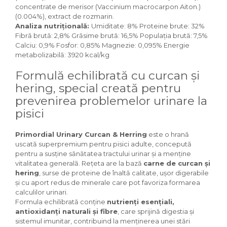
Igiena Iazuri
concentrate de merisor (Vaccinium macrocarpon Aiton.)
(0.004%), extract de rozmarin.
Conditioner apa iaz
Analiza nutrițională:
Umiditate: 8% Proteine ​​brute: 32%
Hrana pesti iazuri
Fibră brută: 2,8% Grăsime brută: 16,5% Populația brută: 7,5%
Teste apa iaz
Calciu: 0,9% Fosfor: 0,85% Magnezie: 0,095% Energie
Filtre iaz
metabolizabilă: 3920 kcal/kg
Pompe iaz
Formulă echilibrată cu curcan și
Incalzitor Iaz
hering, special creată pentru
Accesorii iaz
prevenirea problemelor urinare la
Cai
pisici
Toaletare cai
Casti echitatie
Primordial Urinary Curcan & Herring
este o hrană
Accesorii cai
uscată superpremium pentru pisici adulte, concepută
pentru a susține sănătatea tractului urinar și a menține
vitalitatea generală. Rețeta are la bază
carne de curcan și
hering
, surse de proteine de înaltă calitate, ușor digerabile
și cu aport redus de minerale care pot favoriza formarea
calculilor urinari.
Formula echilibrată conține
nutrienți esențiali,
antioxidanți naturali și fibre
, care sprijină digestia și
sistemul imunitar, contribuind la menținerea unei stări