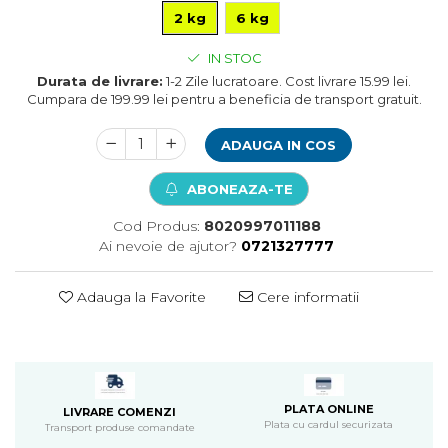
2 kg
6 kg
Pompa apa acvariu
Lampa pentru acvariu
IN STOC
Neoane si LED-uri pentru acvarii
Durata de livrare:
1-2 Zile lucratoare. Cost livrare 15.99 lei.
Incalzitoare
Cumpara de 199.99 lei pentru a beneficia de transport gratuit.
Substrat acvariu
Sisteme CO2
ADAUGA IN COS
Sterilizator acvariu
Racitoare
ABONEAZA-TE
Fertilizatori acvarii
Cod Produs:
8020997011188
Tratamente pesti acvariu
Ai nevoie de ajutor?
0721327777
Teste apa
Furtune si conectori acvarii
Adauga la Favorite
Cere informatii
Curatare acvarii
Conditioneri apa acvariu
Medii filtrante
Decoruri si plante artificiale
Accesorii acvarii
PLATA ONLINE
LIVRARE COMENZI
Piese de schimb
Plata cu cardul securizata
Transport produse comandate