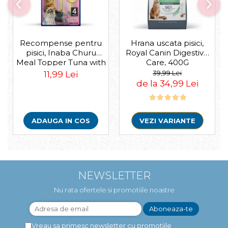
Recompense pentru
Hrana uscata pisici,
pisici, Inaba Churu
Royal Canin Digestive
Meal Topper Tuna with
Care, 400G
Salmon Recipe
39,99 Lei
11,99 Lei
de la 34,99 Lei
ADAUGA IN COS
VEZI VARIANTE
NEWSLETTER
Nu rata ofertele si promotiile noastre
Vreau sa primesc newsletter cu promotiile