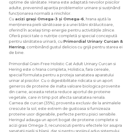
optime de sănătate. Hrana este adaptată nevoilor pisicilor
adulte, prevenind apariția problemelor urinare și susținând
funcționarea normală a rinichilor.
Cu
acizi grași Omega-3 și Omega-6
, hrana ajută la
menținerea pielii sănătoase și a unei blăni strălucitoare,
oferind în același timp energie pentru activitățile zilnice.
Oferă pisicii tale o nutriție completă și special concepută
pentru sănătatea urinară, cu
Primordial Urinary Curcan &
Herring
, combinând gustul delicios cu grijă pentru starea ei
de bine.
Primordial Grain-Free Holistic Cat Adult Urinary Curcan si
Hering este o hrana completa, Holistica, fara cereale,
special formulata pentru a proteja sanatatea aparatului
urinar al pisicilor. Cu o digestibilitate ridicata si un aport
generos de proteine ​​de inalta valoare biologica provenite
din carne, aceasta reteta reduce aportul de proteine ​​
vegetale, care in timp pot afecta sanatatea renala.
Carnea de curcan (35%), provenita exclusiv de la animalele
crescute la sol, este extrem de gustoasa si furnizeaza
proteine ​​usor digerabile, perfecte pentru pisici sensibile.
Heringul adauga un aport bogat de proteine ​​complete si
acizi grasi Omega-3, recunoscuti pentru efectele lor asupra
sanatatii pielii si blanii, dar si pentru sprijinul adus sistemului