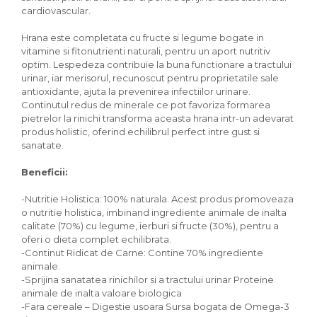
cardiovascular.
Hrana este completata cu fructe si legume bogate in
vitamine si fitonutrienti naturali, pentru un aport nutritiv
optim. Lespedeza contribuie la buna functionare a tractului
urinar, iar merisorul, recunoscut pentru proprietatile sale
antioxidante, ajuta la prevenirea infectiilor urinare.
Continutul redus de minerale ce pot favoriza formarea
pietrelor la rinichi transforma aceasta hrana intr-un adevarat
produs holistic, oferind echilibrul perfect intre gust si
sanatate.
Beneficii:
-Nutritie Holistica: 100% naturala. Acest produs promoveaza
o nutritie holistica, imbinand ingrediente animale de inalta
calitate (70%) cu legume, ierburi si fructe (30%), pentru a
oferi o dieta complet echilibrata.
-Continut Ridicat de Carne: Contine 70% ingrediente
animale.
-Sprijina sanatatea rinichilor si a tractului urinar Proteine ​​
animale de inalta valoare biologica
-Fara cereale – Digestie usoara Sursa bogata de Omega-3