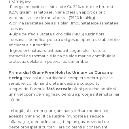
si Omega-6
-Energie de calitate si vitalitate Cu 32% proteine ​​brute si
16,5% grasimi sanatoase, hrana ofera un aport caloric
echilibrat si usor de metabolizat (3920 kcal/kg).
-Sprijina sanatatea pielii si a blanii Imbunatateste sanatatea
intestinala
-Pulpa de sfecla uscata si drojdiile (MOS) sustin flora
intestinala benefica, pentru o digestie optima si o absorbtie
eficienta a nutrientilor.
-Ingredient natural și antioxidant Legumele, fructele,
extractul de rozmarin si faina de alge marine contribuie la
protectia celulara impotriva radicalilor liberi.
Primordial Grain-Free Holistic Urinary cu Curcan și
Hering
este soluția nutrițională completă pentru pisicile
sensibile, combinând dieta ancestrală cu suportul
terapeutic. Formula
fără cereale
oferă proteine nobile și
un nivel optim de magneziu pentru a proteja sistemul urinar
inferior.
Îmbogățită cu merișoare, ananas și ierburi medicinale,
această hrană holistică susține imunitatea și reduce
inflamațiile, oferind în același timp un gust irezistibil de
pește proaspăt și curcan. Fără coloranți și conservanți