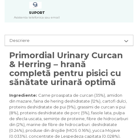
Pasari
Batoane
SUPORT
Colivii pentru pasari
Asistenta telefonica sau email
Hrana pasari
Rozatoare
Descriere
Igiena rozatoare
Hrana Rozatoare
Primordial Urinary Curcan
Reptile
& Herring – hrană
Hrana reptile
completă pentru pisici cu
Igiena reptile
sănătate urinară optimă
Decoruri terarii
Incalzitoare si pompe terarii
Ingrediente:
Carne proaspata de curcan (35%), amidon
Solutii iluminat terarii
din mazare, faina de hering deshidratate (12%), cartofi dulci,
Lampi terarii
proteins deshidratate de pui (9%), grassimi de curcan si pui
Suplimente vitamino minerale
(8%), proteins deshidratate de porc (5%), fasole lata, pulpa
reptile
de sfecla uscata, semințe de proteine, fibre de hidrocarburi
Accesorii diverse terarii
din (2%), marine de fibre de hidrocarburi. deshidratate
(0.24%), produse din drojdie (MOS 0.16%), yucca Mojave
Iazuri
(0.033%), concentrate de Lespedeza capitata (0.028%),