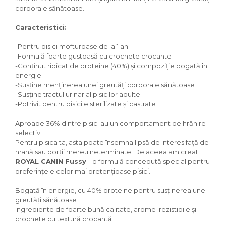
corporale sănătoase.
Caracteristici:
-Pentru pisici mofturoase de la 1 an
-Formulă foarte gustoasă cu crochete crocante
-Conținut ridicat de proteine ​​(40%) și compoziție bogată în
energie
-Susține menținerea unei greutăți corporale sănătoase
-Susține tractul urinar al pisicilor adulte
-Potrivit pentru pisicile sterilizate și castrate
Aproape 36% dintre pisici au un comportament de hrănire
selectiv.
Pentru pisica ta, asta poate însemna lipsă de interes față de
hrană sau porții mereu neterminate. De aceea am creat
ROYAL CANIN Fussy
- o formulă concepută special pentru
preferințele celor mai pretențioase pisici.
Bogată în energie, cu 40% proteine pentru susținerea unei
greutăți sănătoase
Ingrediente de foarte bună calitate, arome irezistibile și
crochete cu textură crocantă