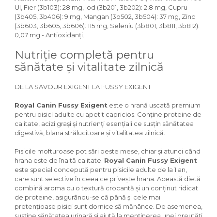
Igiena Iazuri
UI, Fier (3b103): 28 mg, Iod (3b201, 3b202): 2,8 mg, Cupru
Conditioner apa iaz
(3b405, 3b406): 9 mg, Mangan (3b502, 3b504): 37 mg, Zinc
(3b603, 3b605, 3b606): 115 mg, Seleniu (3b801, 3b811, 3b812):
Hrana pesti iazuri
0,07 mg - Antioxidanți.
Teste apa iaz
Filtre iaz
Nutriție completă pentru
Pompe iaz
sănătate și vitalitate zilnică
Incalzitor Iaz
Accesorii iaz
DE LA SAVOUR EXIGENT LA FUSSY EXIGENT
Cai
Royal Canin Fussy Exigent
este o hrană uscată premium
Toaletare cai
pentru pisici adulte cu apetit capricios. Conține proteine de
calitate, acizi grași și nutrienți esențiali ce susțin sănătatea
Casti echitatie
digestivă, blana strălucitoare și vitalitatea zilnică.
Accesorii cai
Pisicile mofturoase pot sări peste mese, chiar și atunci când
hrana este de înaltă calitate.
Royal Canin Fussy Exigent
este special concepută pentru pisicile adulte de la 1 an,
care sunt selective în ceea ce privește hrana. Această dietă
combină aroma cu o textură crocantă și un conținut ridicat
de proteine, asigurându-se că până și cele mai
pretențioase pisici sunt dornice să mănânce. De asemenea,
susține sănătatea urinară și ajută la menținerea unei greutăți