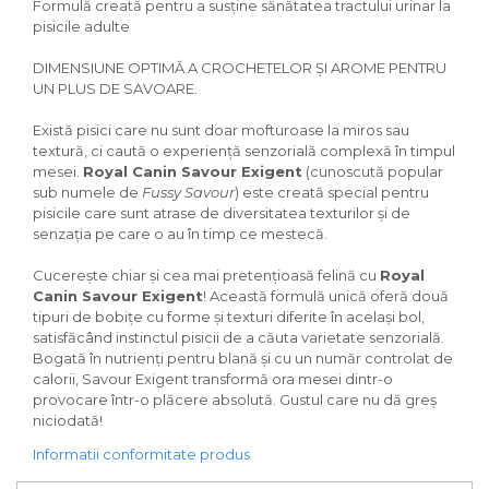
Formulă creată pentru a susține sănătatea tractului urinar la
pisicile adulte
DIMENSIUNE OPTIMĂ A CROCHETELOR ȘI AROME PENTRU
UN PLUS DE SAVOARE.
Există pisici care nu sunt doar mofturoase la miros sau
textură, ci caută o experiență senzorială complexă în timpul
mesei.
Royal Canin Savour Exigent
(cunoscută popular
sub numele de
Fussy Savour
) este creată special pentru
pisicile care sunt atrase de diversitatea texturilor și de
senzația pe care o au în timp ce mestecă.
Cucerește chiar și cea mai pretențioasă felină cu
Royal
Canin Savour Exigent
! Această formulă unică oferă două
tipuri de bobițe cu forme și texturi diferite în același bol,
satisfăcând instinctul pisicii de a căuta varietate senzorială.
Bogată în nutrienți pentru blană și cu un număr controlat de
calorii, Savour Exigent transformă ora mesei dintr-o
provocare într-o plăcere absolută. Gustul care nu dă greș
niciodată!
Informatii conformitate produs