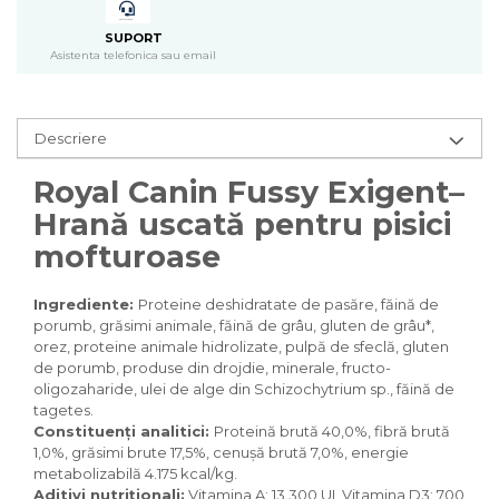
Pasari
Batoane
SUPORT
Asistenta telefonica sau email
Colivii pentru pasari
Hrana pasari
Rozatoare
Descriere
Igiena rozatoare
Hrana Rozatoare
Royal Canin Fussy Exigent–
Reptile
Hrană uscată pentru pisici
Hrana reptile
mofturoase
Igiena reptile
Decoruri terarii
Ingrediente:
Proteine ​​deshidratate de pasăre, făină de
Incalzitoare si pompe terarii
porumb, grăsimi animale, făină de grâu, gluten de grâu*,
orez, proteine ​​animale hidrolizate, pulpă de sfeclă, gluten
Solutii iluminat terarii
de porumb, produse din drojdie, minerale, fructo-
Lampi terarii
oligozaharide, ulei de alge din Schizochytrium sp., făină de
Suplimente vitamino minerale
tagetes.
reptile
Constituenți analitici:
Proteină brută 40,0%, fibră brută
Accesorii diverse terarii
1,0%, grăsimi brute 17,5%, cenușă brută 7,0%, energie
metabolizabilă 4.175 kcal/kg.
Iazuri
Aditivi nutriționali:
Vitamina A: 13.300 UI, Vitamina D3: 700