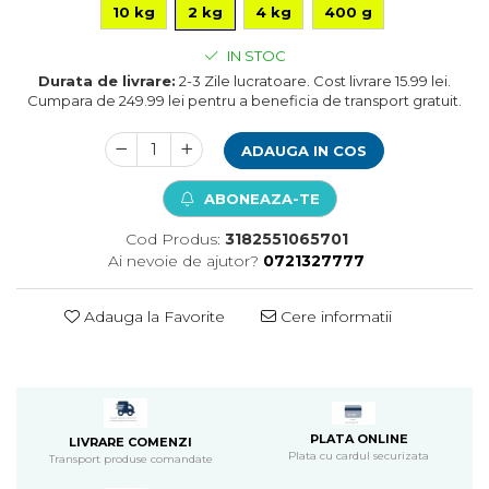
10 kg
2 kg
4 kg
400 g
Pompa apa acvariu
Lampa pentru acvariu
IN STOC
Neoane si LED-uri pentru acvarii
Durata de livrare:
2-3 Zile lucratoare. Cost livrare 15.99 lei.
Incalzitoare
Cumpara de 249.99 lei pentru a beneficia de transport gratuit.
Substrat acvariu
ADAUGA IN COS
Sisteme CO2
Sterilizator acvariu
ABONEAZA-TE
Racitoare
Fertilizatori acvarii
Cod Produs:
3182551065701
Tratamente pesti acvariu
Ai nevoie de ajutor?
0721327777
Teste apa
Furtune si conectori acvarii
Adauga la Favorite
Cere informatii
Curatare acvarii
Conditioneri apa acvariu
Medii filtrante
Decoruri si plante artificiale
Accesorii acvarii
PLATA ONLINE
LIVRARE COMENZI
Plata cu cardul securizata
Transport produse comandate
Piese de schimb