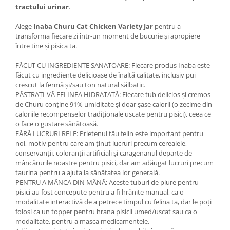
tractului urinar
.
Alege
Inaba Churu Cat Chicken Variety Jar
pentru a
transforma fiecare zi într-un moment de bucurie și apropiere
între tine și pisica ta.
FĂCUT CU INGREDIENTE SANATOARE: Fiecare produs Inaba este
făcut cu ingrediente delicioase de înaltă calitate, inclusiv pui
crescut la fermă și/sau ton natural sălbatic.
PĂSTRAȚI-VĂ FELINEA HIDRATATĂ: Fiecare tub delicios și cremos
de Churu conține 91% umiditate și doar șase calorii (o zecime din
caloriile recompenselor tradiționale uscate pentru pisici), ceea ce
o face o gustare sănătoasă.
FĂRĂ LUCRURI RELE: Prietenul tău felin este important pentru
noi, motiv pentru care am ținut lucruri precum cerealele,
conservanții, coloranții artificiali și caragenanul departe de
mâncărurile noastre pentru pisici, dar am adăugat lucruri precum
taurina pentru a ajuta la sănătatea lor generală.
PENTRU A MÂNCA DIN MÂNĂ: Aceste tuburi de piure pentru
pisici au fost concepute pentru a fi hrănite manual, ca o
modalitate interactivă de a petrece timpul cu felina ta, dar le poți
folosi ca un topper pentru hrana pisicii umed/uscat sau ca o
modalitate. pentru a masca medicamentele.