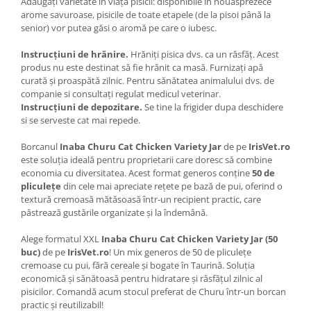
Adăugați varietate în viața pisicii: disponibile în nouăsprezece
arome savuroase, pisicile de toate etapele (de la pisoi până la
senior) vor putea găsi o aromă pe care o iubesc.
Instrucțiuni de hrănire.
Hrăniți pisica dvs. ca un răsfăț. Acest
produs nu este destinat să fie hrănit ca masă. Furnizați apă
curată și proaspătă zilnic. Pentru sănătatea animalului dvs. de
companie si consultați regulat medicul veterinar.
Instrucțiuni de depozitare.
Se tine la frigider dupa deschidere
si se serveste cat mai repede.
Borcanul
Inaba Churu Cat Chicken Variety Jar
de pe
IrisVet.ro
este soluția ideală pentru proprietarii care doresc să combine
economia cu diversitatea. Acest format generos conține
50 de
pliculețe
din cele mai apreciate rețete pe bază de pui, oferind o
textură cremoasă mătăsoasă într-un recipient practic, care
păstrează gustările organizate și la îndemână.
Alege formatul XXL
Inaba Churu Cat Chicken Variety Jar (50
buc)
de pe
IrisVet.ro
! Un mix generos de 50 de pliculețe
cremoase cu pui, fără cereale și bogate în Taurină. Soluția
economică și sănătoasă pentru hidratare și răsfățul zilnic al
pisicilor. Comandă acum stocul preferat de Churu într-un borcan
practic și reutilizabil!