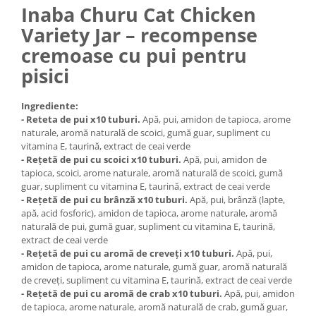
Inaba Churu Cat Chicken
Medii filtrante
Decoruri si plante artificiale
Variety Jar – recompense
Accesorii acvarii
cremoase cu pui pentru
Piese de schimb
pisici
Pasari
Batoane
Ingrediente:
- Reteta de pui x10 tuburi.
Apă, pui, amidon de tapioca, arome
Colivii pentru pasari
naturale, aromă naturală de scoici, gumă guar, supliment cu
Hrana pasari
vitamina E, taurină, extract de ceai verde
- Rețetă de pui cu scoici x10 tuburi.
Apă, pui, amidon de
Rozatoare
tapioca, scoici, arome naturale, aromă naturală de scoici, gumă
Igiena rozatoare
guar, supliment cu vitamina E, taurină, extract de ceai verde
- Rețetă de pui cu brânză x10 tuburi.
Apă, pui, brânză (lapte,
Hrana Rozatoare
apă, acid fosforic), amidon de tapioca, arome naturale, aromă
Reptile
naturală de pui, gumă guar, supliment cu vitamina E, taurină,
extract de ceai verde
Hrana reptile
- Rețetă de pui cu aromă de creveți x10 tuburi.
Apă, pui,
Igiena reptile
amidon de tapioca, arome naturale, gumă guar, aromă naturală
Decoruri terarii
de creveți, supliment cu vitamina E, taurină, extract de ceai verde
- Rețetă de pui cu aromă de crab x10 tuburi.
Apă, pui, amidon
Incalzitoare si pompe terarii
de tapioca, arome naturale, aromă naturală de crab, gumă guar,
Solutii iluminat terarii