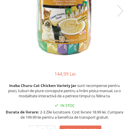
Racitoare
Custi transport /exterior/ expozitie
Masini de tuns caini
caini
Fertilizatori acvarii
Lesa caine
Accesorii masini tuns caini
Tratamente pesti acvariu
Zgarzi si hamuri caini
Toaletare
Teste apa
Jucarii caini
Igiena caini
Furtune si conectori acvarii
Botnita caine
Antiparazitare caini
Pisici
Curatare acvarii
Accesorii diverse caini
Hrana uscata pentru pisici
Conditioneri apa acvariu
Hrana umeda pentru pisici
Medii filtrante
Suplimente vitamino minerale
Decoruri si plante artificiale
144,99 Lei
pisici
Accesorii acvarii
Recompense pisici
Inaba Churu Cat Chicken Variety Jar
sunt recompense pentru
Asternut pentru litiere
Piese de schimb
pisici, tuburi de piure concepute pentru a hrăni pisica manual, ca o
modalitate interactivă de a petrece timpul cu felina ta.
Litiere pentru pisici
Toaletare pisici
IN STOC
Antiparazitare pisici
Durata de livrare:
2-3 Zile lucratoare. Cost livrare 18.99 lei. Cumpara
de 199.99 lei pentru a beneficia de transport gratuit.
Pesti
Hrana pesti acvariu