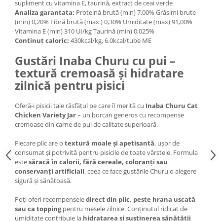
supliment cu vitamina E, taurină, extract de ceai verde
Lampi terarii
Analiza garantata:
Proteină brută (min) 7,00% Grăsimi brute
(min) 0,20% Fibră brută (max.) 0,30% Umiditate (max) 91,00%
Suplimente vitamino minerale
Vitamina E (min) 310 UI/kg Taurină (min) 0,025%
reptile
Continut caloric:
430kcal/kg, 6.0kcal/tube ME
Accesorii diverse terarii
Gustări Inaba Churu cu pui –
Iazuri
textură cremoasă și hidratare
Igiena Iazuri
zilnică pentru pisici
Conditioner apa iaz
Hrana pesti iazuri
Oferă-i pisicii tale răsfățul pe care îl merită cu
Inaba Churu Cat
Teste apa iaz
Chicken Variety Jar
– un borcan generos cu recompense
cremoase din carne de pui de calitate superioară.
Filtre iaz
Pompe iaz
Fiecare plic are o
textură moale și apetisantă
, ușor de
Incalzitor Iaz
consumat și potrivită pentru pisicile de toate vârstele. Formula
este
săracă în calorii, fără cereale, coloranți sau
Accesorii iaz
conservanți artificiali
, ceea ce face gustările Churu o alegere
Cai
sigură și sănătoasă.
Toaletare cai
Poți oferi recompensele
direct din plic, peste hrana uscată
Casti echitatie
sau ca topping
pentru mesele zilnice. Conținutul ridicat de
umiditate contribuie la
hidratarea și susținerea sănătății
Accesorii cai