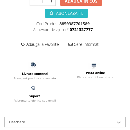
ADAUGA IN COS
Filtru extern acvariu
ABONEAZA-TE
Filtru intern acvariu
Pompe aer acvariu
Cod Produs:
8859387701589
Pompa apa acvariu
Ai nevoie de ajutor?
0721327777
Lampa pentru acvariu
Neoane si LED-uri pentru acvarii
Adauga la Favorite
Cere informatii
Incalzitoare
Substrat acvariu
Sisteme CO2
Plata online
Sterilizator acvariu
Livrare comenzi
Plata cu cardul securizata
Transport produse comandate
Racitoare
Fertilizatori acvarii
Tratamente pesti acvariu
Suport
Asistenta telefonica sau email
Teste apa
Furtune si conectori acvarii
Curatare acvarii
Descriere
Conditioneri apa acvariu