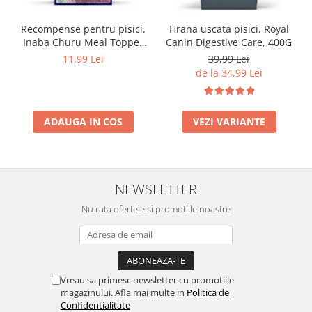
Recompense pentru pisici,
Hrana uscata pisici, Royal
Inaba Churu Meal Topper
Canin Digestive Care, 400G
Tuna with Salmon Recipe
11,99 Lei
39,99 Lei
de la 34,99 Lei
ADAUGA IN COS
VEZI VARIANTE
NEWSLETTER
Nu rata ofertele si promotiile noastre
Vreau sa primesc newsletter cu promotiile
magazinului. Afla mai multe in
Politica de
Confidentialitate