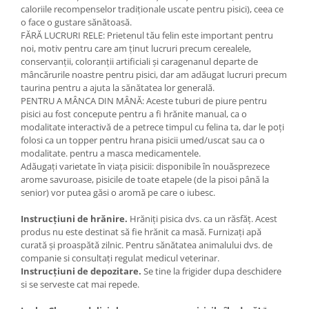
caloriile recompenselor tradiționale uscate pentru pisici), ceea ce
o face o gustare sănătoasă.
FĂRĂ LUCRURI RELE: Prietenul tău felin este important pentru
noi, motiv pentru care am ținut lucruri precum cerealele,
conservanții, coloranții artificiali și caragenanul departe de
mâncărurile noastre pentru pisici, dar am adăugat lucruri precum
taurina pentru a ajuta la sănătatea lor generală.
PENTRU A MÂNCA DIN MÂNĂ: Aceste tuburi de piure pentru
pisici au fost concepute pentru a fi hrănite manual, ca o
modalitate interactivă de a petrece timpul cu felina ta, dar le poți
folosi ca un topper pentru hrana pisicii umed/uscat sau ca o
modalitate. pentru a masca medicamentele.
Adăugați varietate în viața pisicii: disponibile în nouăsprezece
arome savuroase, pisicile de toate etapele (de la pisoi până la
senior) vor putea găsi o aromă pe care o iubesc.
Instrucțiuni de hrănire.
Hrăniți pisica dvs. ca un răsfăț. Acest
produs nu este destinat să fie hrănit ca masă. Furnizați apă
curată și proaspătă zilnic. Pentru sănătatea animalului dvs. de
companie si consultați regulat medicul veterinar.
Instrucțiuni de depozitare.
Se tine la frigider dupa deschidere
si se serveste cat mai repede.