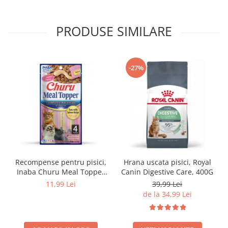
PRODUSE SIMILARE
-27%
Recompense pentru pisici,
Hrana uscata pisici, Royal
Inaba Churu Meal Topper
Canin Digestive Care, 400G
Tuna with Salmon Recipe
11,99 Lei
39,99 Lei
de la 34,99 Lei