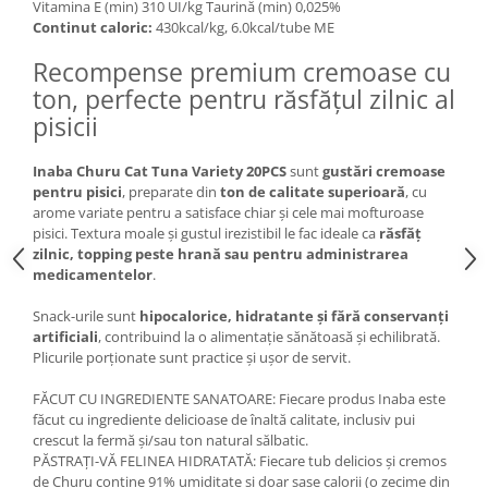
Vitamina E (min) 310 UI/kg Taurină (min) 0,025%
Lampi terarii
Continut caloric:
430kcal/kg, 6.0kcal/tube ME
Suplimente vitamino minerale
Recompense premium cremoase cu
reptile
ton, perfecte pentru răsfățul zilnic al
Accesorii diverse terarii
pisicii
Iazuri
Igiena Iazuri
Inaba Churu Cat Tuna Variety 20PCS
sunt
gustări cremoase
pentru pisici
, preparate din
ton de calitate superioară
, cu
Conditioner apa iaz
arome variate pentru a satisface chiar și cele mai mofturoase
Hrana pesti iazuri
pisici. Textura moale și gustul irezistibil le fac ideale ca
răsfăț
Teste apa iaz
zilnic, topping peste hrană sau pentru administrarea
medicamentelor
.
Filtre iaz
Pompe iaz
Snack-urile sunt
hipocalorice, hidratante și fără conservanți
Incalzitor Iaz
artificiali
, contribuind la o alimentație sănătoasă și echilibrată.
Plicurile porționate sunt practice și ușor de servit.
Accesorii iaz
Cai
FĂCUT CU INGREDIENTE SANATOARE: Fiecare produs Inaba este
făcut cu ingrediente delicioase de înaltă calitate, inclusiv pui
Toaletare cai
crescut la fermă și/sau ton natural sălbatic.
Casti echitatie
PĂSTRAȚI-VĂ FELINEA HIDRATATĂ: Fiecare tub delicios și cremos
de Churu conține 91% umiditate și doar șase calorii (o zecime din
Accesorii cai