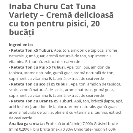
Inaba Churu Cat Tuna
Medii filtrante
Decoruri si plante artificiale
Variety – Cremă delicioasă
Accesorii acvarii
cu ton pentru pisici, 20
Piese de schimb
bucăți
Pasari
Batoane
Ingrediente:
- Reteta Ton x5 Tuburi.
Apă, ton, amidon de tapioca, arome
Colivii pentru pasari
naturale, gumă guar, aromă naturală de ton, supliment cu
Hrana pasari
vitamina E, taurină, extract de ceai verde
- Reteta Ton cu Pui x5 Tuburi.
Apă, ton, pui, amidon de
Rozatoare
tapioca, arome naturale, gumă guar, aromă naturală de ton,
Igiena rozatoare
supliment cu vitamina E, taurină, extract de ceai verde
- Reteta Ton cu scoici x5 tuburi.
Apă, ton, amidon de tapioca,
Hrana Rozatoare
scoici, aromă naturală de scoici, arome naturale, gumă guar,
Reptile
supliment cu vitamina E, taurină, extract de ceai verde
- Reteta Ton cu Branza x5 Tuburi.
Apă, ton, brânză (lapte, apă,
Hrana reptile
acid fosforic), amidon de tapioca, arome naturale, gumă guar,
Igiena reptile
aromă naturală de ton, supliment cu vitamina E, taurină, extract
Decoruri terarii
de ceai verde
Analiza garantata:
Proteină brută (min) 7,00% Grăsimi brute
Incalzitoare si pompe terarii
(min) 0,20% Fibră brută (max.) 0,30% Umiditate (max) 91,00%
Solutii iluminat terarii