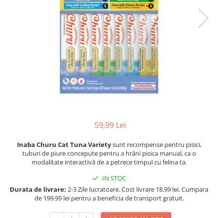
Racitoare
Custi transport /exterior/ expozitie
Masini de tuns caini
caini
Fertilizatori acvarii
Lesa caine
Accesorii masini tuns caini
Tratamente pesti acvariu
Zgarzi si hamuri caini
Toaletare
Teste apa
Jucarii caini
Igiena caini
Furtune si conectori acvarii
Botnita caine
Antiparazitare caini
Pisici
Curatare acvarii
Accesorii diverse caini
Hrana uscata pentru pisici
Conditioneri apa acvariu
Hrana umeda pentru pisici
Medii filtrante
Suplimente vitamino minerale
Decoruri si plante artificiale
59,99 Lei
pisici
Accesorii acvarii
Recompense pisici
Inaba Churu Cat Tuna Variety
sunt recompense pentru pisici,
Asternut pentru litiere
Piese de schimb
tuburi de piure concepute pentru a hrăni pisica manual, ca o
modalitate interactivă de a petrece timpul cu felina ta.
Litiere pentru pisici
Toaletare pisici
IN STOC
Antiparazitare pisici
Durata de livrare:
2-3 Zile lucratoare. Cost livrare 18.99 lei. Cumpara
de 199.99 lei pentru a beneficia de transport gratuit.
Pesti
Hrana pesti acvariu