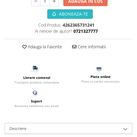
ADAUGA IN COS
Filtru extern acvariu
ABONEAZA-TE
Filtru intern acvariu
Pompe aer acvariu
Cod Produs:
4262365731241
Pompa apa acvariu
Ai nevoie de ajutor?
0721327777
Lampa pentru acvariu
Neoane si LED-uri pentru acvarii
Adauga la Favorite
Cere informatii
Incalzitoare
Substrat acvariu
Sisteme CO2
Plata online
Sterilizator acvariu
Livrare comenzi
Plata cu cardul securizata
Transport produse comandate
Racitoare
Fertilizatori acvarii
Tratamente pesti acvariu
Suport
Asistenta telefonica sau email
Teste apa
Furtune si conectori acvarii
Curatare acvarii
Descriere
Conditioneri apa acvariu