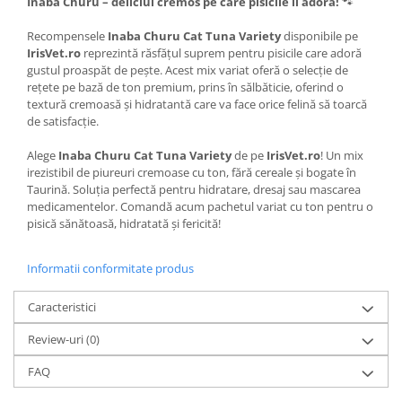
Inaba Churu – deliciul cremos pe care pisicile îl adoră!
🐾
Recompensele
Inaba Churu Cat Tuna Variety
disponibile pe
IrisVet.ro
reprezintă răsfățul suprem pentru pisicile care adoră
gustul proaspăt de pește. Acest mix variat oferă o selecție de
rețete pe bază de ton premium, prins în sălbăticie, oferind o
textură cremoasă și hidratantă care va face orice felină să toarcă
de satisfacție.
Alege
Inaba Churu Cat Tuna Variety
de pe
IrisVet.ro
! Un mix
irezistibil de piureuri cremoase cu ton, fără cereale și bogate în
Taurină. Soluția perfectă pentru hidratare, dresaj sau mascarea
medicamentelor. Comandă acum pachetul variat cu ton pentru o
pisică sănătoasă, hidratată și fericită!
Informatii conformitate produs
Caracteristici
Review-uri
(0)
FAQ