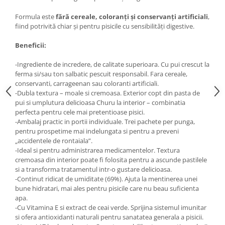
Lampi terarii
Formula este
fără cereale, coloranți și conservanți artificiali
,
Suplimente vitamino minerale
fiind potrivită chiar și pentru pisicile cu sensibilități digestive.
reptile
Beneficii:
Accesorii diverse terarii
Iazuri
-Ingrediente de incredere, de calitate superioara. Cu pui crescut la
ferma si/sau ton salbatic pescuit responsabil. Fara cereale,
Igiena Iazuri
conservanti, carrageenan sau coloranti artificiali.
Conditioner apa iaz
-Dubla textura – moale si cremoasa. Exterior copt din pasta de
Hrana pesti iazuri
pui si umplutura delicioasa Churu la interior – combinatia
perfecta pentru cele mai pretentioase pisici.
Teste apa iaz
-Ambalaj practic in portii individuale. Trei pachete per punga,
Filtre iaz
pentru prospetime mai indelungata si pentru a preveni
„accidentele de rontaiala”.
Pompe iaz
-Ideal si pentru administrarea medicamentelor. Textura
Incalzitor Iaz
cremoasa din interior poate fi folosita pentru a ascunde pastilele
Accesorii iaz
si a transforma tratamentul intr-o gustare delicioasa.
-Continut ridicat de umiditate (69%). Ajuta la mentinerea unei
Cai
bune hidratari, mai ales pentru pisicile care nu beau suficienta
Toaletare cai
apa.
-Cu Vitamina E si extract de ceai verde. Sprijina sistemul imunitar
Casti echitatie
si ofera antioxidanti naturali pentru sanatatea generala a pisicii.
Accesorii cai