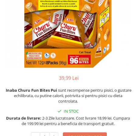
Racitoare
Custi transport /exterior/ expozitie
Masini de tuns caini
caini
Fertilizatori acvarii
Lesa caine
Accesorii masini tuns caini
Tratamente pesti acvariu
Zgarzi si hamuri caini
Toaletare
Teste apa
Jucarii caini
Igiena caini
Furtune si conectori acvarii
Botnita caine
Antiparazitare caini
Pisici
Curatare acvarii
Accesorii diverse caini
Hrana uscata pentru pisici
Conditioneri apa acvariu
Hrana umeda pentru pisici
Medii filtrante
Suplimente vitamino minerale
Decoruri si plante artificiale
39,99 Lei
pisici
Accesorii acvarii
Recompense pisici
Inaba Churu Fun Bites Pui
sunt recompense pentru pisici, o gustare
Asternut pentru litiere
Piese de schimb
echilibrata, cu putine calorii, potrivita si pentru pisici cu dieta
controlata.
Litiere pentru pisici
Toaletare pisici
IN STOC
Antiparazitare pisici
Durata de livrare:
2-3 Zile lucratoare. Cost livrare 18.99 lei. Cumpara
de 199.99 lei pentru a beneficia de transport gratuit.
Pesti
Hrana pesti acvariu