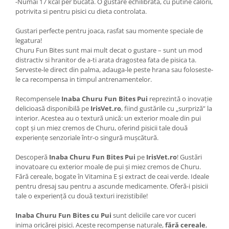
-Numai 17 kcal per bucata. O gustare echilibrata, cu putine calorii,
potrivita si pentru pisici cu dieta controlata.
Gustari perfecte pentru joaca, rasfat sau momente speciale de
legatura!
Churu Fun Bites sunt mai mult decat o gustare – sunt un mod
distractiv si hranitor de a-ti arata dragostea fata de pisica ta.
Serveste-le direct din palma, adauga-le peste hrana sau foloseste-
le ca recompensa in timpul antrenamentelor.
Recompensele
Inaba Churu Fun Bites Pui
reprezintă o inovație
delicioasă disponibilă pe
IrisVet.ro
, fiind gustările cu „surpriză” la
interior. Acestea au o textură unică: un exterior moale din pui
copt și un miez cremos de Churu, oferind pisicii tale două
experiențe senzoriale într-o singură mușcătură.
Descoperă
Inaba Churu Fun Bites Pui
pe
IrisVet.ro
! Gustări
inovatoare cu exterior moale de pui și miez cremos de Churu.
Fără cereale, bogate în Vitamina E și extract de ceai verde. Ideale
pentru dresaj sau pentru a ascunde medicamente. Oferă-i pisicii
tale o experiență cu două texturi irezistibile!
Inaba Churu Fun Bites cu Pui
sunt deliciile care vor cuceri
inima oricărei pisici. Aceste recompense naturale,
fără cereale
,