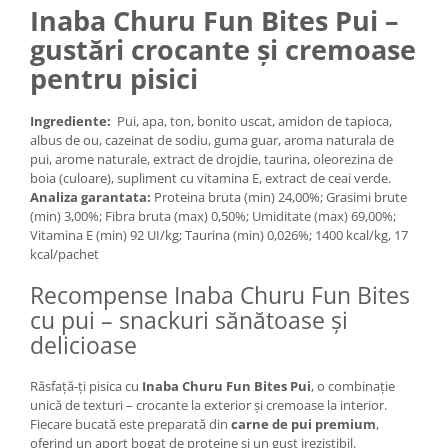
Inaba Churu Fun Bites Pui –
Medii filtrante
Decoruri si plante artificiale
gustări crocante și cremoase
Accesorii acvarii
pentru pisici
Piese de schimb
Pasari
Ingrediente:
Pui, apa, ton, bonito uscat, amidon de tapioca,
albus de ou, cazeinat de sodiu, guma guar, aroma naturala de
Batoane
pui, arome naturale, extract de drojdie, taurina, oleorezina de
Colivii pentru pasari
boia (culoare), supliment cu vitamina E, extract de ceai verde.
Analiza garantata:
Proteina bruta (min) 24,00%; Grasimi brute
Hrana pasari
(min) 3,00%; Fibra bruta (max) 0,50%; Umiditate (max) 69,00%;
Rozatoare
Vitamina E (min) 92 UI/kg; Taurina (min) 0,026%; 1400 kcal/kg, 17
kcal/pachet
Igiena rozatoare
Hrana Rozatoare
Recompense Inaba Churu Fun Bites
Reptile
cu pui – snackuri sănătoase și
delicioase
Hrana reptile
Igiena reptile
Răsfață-ți pisica cu
Inaba Churu Fun Bites Pui
, o combinație
Decoruri terarii
unică de texturi – crocante la exterior și cremoase la interior.
Incalzitoare si pompe terarii
Fiecare bucată este preparată din
carne de pui premium
,
oferind un aport bogat de proteine și un gust irezistibil.
Solutii iluminat terarii