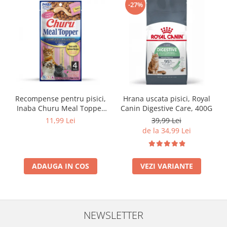
-27%
Recompense pentru pisici,
Hrana uscata pisici, Royal
Inaba Churu Meal Topper
Canin Digestive Care, 400G
Tuna with Salmon Recipe
11,99 Lei
39,99 Lei
de la 34,99 Lei
ADAUGA IN COS
VEZI VARIANTE
NEWSLETTER