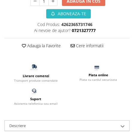
ADAUGA IN COS
Filtru extern acvariu
ABONEAZA-TE
Filtru intern acvariu
Pompe aer acvariu
Cod Produs:
4262365731746
Pompa apa acvariu
Ai nevoie de ajutor?
0721327777
Lampa pentru acvariu
Neoane si LED-uri pentru acvarii
Adauga la Favorite
Cere informatii
Incalzitoare
Substrat acvariu
Sisteme CO2
Plata online
Sterilizator acvariu
Livrare comenzi
Plata cu cardul securizata
Transport produse comandate
Racitoare
Fertilizatori acvarii
Tratamente pesti acvariu
Suport
Asistenta telefonica sau email
Teste apa
Furtune si conectori acvarii
Curatare acvarii
Descriere
Conditioneri apa acvariu