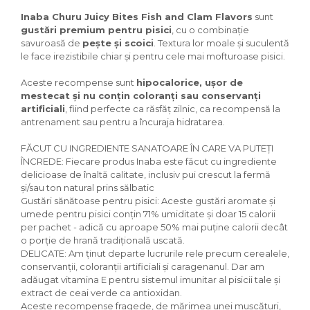
Igiena Iazuri
Inaba Churu Juicy Bites Fish and Clam Flavors
sunt
Conditioner apa iaz
gustări premium pentru pisici
, cu o combinație
Hrana pesti iazuri
savuroasă de
pește și scoici
. Textura lor moale și suculentă
Teste apa iaz
le face irezistibile chiar și pentru cele mai mofturoase pisici.
Filtre iaz
Aceste recompense sunt
hipocalorice, ușor de
Pompe iaz
mestecat și nu conțin coloranți sau conservanți
Incalzitor Iaz
artificiali
, fiind perfecte ca răsfăț zilnic, ca recompensă la
Accesorii iaz
antrenament sau pentru a încuraja hidratarea.
Cai
FĂCUT CU INGREDIENTE SANATOARE ÎN CARE VA PUTEȚI
Toaletare cai
ÎNCREDE: Fiecare produs Inaba este făcut cu ingrediente
delicioase de înaltă calitate, inclusiv pui crescut la fermă
Casti echitatie
și/sau ton natural prins sălbatic
Accesorii cai
Gustări sănătoase pentru pisici: Aceste gustări aromate și
umede pentru pisici conțin 71% umiditate și doar 15 calorii
per pachet - adică cu aproape 50% mai puține calorii decât
o porție de hrană tradițională uscată.
DELICATE: Am ținut departe lucrurile rele precum cerealele,
conservanții, coloranții artificiali și caragenanul. Dar am
adăugat vitamina E pentru sistemul imunitar al pisicii tale și
extract de ceai verde ca antioxidan.
Aceste recompense fragede, de mărimea unei mușcături,