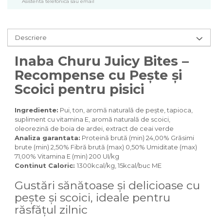
Pasari
Asistenta telefonica sau email
Batoane
Colivii pentru pasari
Descriere
Hrana pasari
Rozatoare
Inaba Churu Juicy Bites –
Igiena rozatoare
Recompense cu Pește și
Hrana Rozatoare
Scoici pentru pisici
Reptile
Hrana reptile
Ingrediente:
Pui, ton, aromă naturală de pește, tapioca,
Igiena reptile
supliment cu vitamina E, aromă naturală de scoici,
Decoruri terarii
oleorezină de boia de ardei, extract de ceai verde
Analiza garantata:
Proteină brută (min) 24,00% Grăsimi
Incalzitoare si pompe terarii
brute (min) 2,50% Fibră brută (max) 0,50% Umiditate (max)
Solutii iluminat terarii
71,00% Vitamina E (min) 200 UI/kg
Lampi terarii
Continut Caloric:
1300kcal/kg, 15kcal/buc ME
Suplimente vitamino minerale
Gustări sănătoase și delicioase cu
reptile
pește și scoici, ideale pentru
Accesorii diverse terarii
Iazuri
răsfățul zilnic