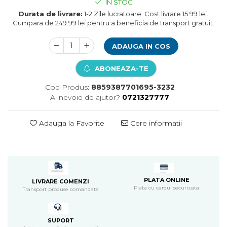
IN STOC
Pompa apa acvariu
Durata de livrare:
1-2 Zile lucratoare. Cost livrare 15.99 lei.
Lampa pentru acvariu
Cumpara de 249.99 lei pentru a beneficia de transport gratuit.
Neoane si LED-uri pentru acvarii
Incalzitoare
ADAUGA IN COS
Substrat acvariu
ABONEAZA-TE
Sisteme CO2
Sterilizator acvariu
Cod Produs:
8859387701695-3232
Racitoare
Ai nevoie de ajutor?
0721327777
Fertilizatori acvarii
Tratamente pesti acvariu
Adauga la Favorite
Cere informatii
Teste apa
Furtune si conectori acvarii
Curatare acvarii
Conditioneri apa acvariu
Medii filtrante
PLATA ONLINE
LIVRARE COMENZI
Plata cu cardul securizata
Transport produse comandate
Decoruri si plante artificiale
Accesorii acvarii
Piese de schimb
SUPORT