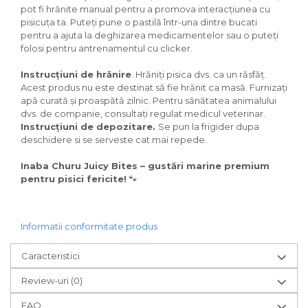
pot fi hrănite manual pentru a promova interacțiunea cu
pisicuța ta. Puteți pune o pastilă într-una dintre bucati
pentru a ajuta la deghizarea medicamentelor sau o puteți
folosi pentru antrenamentul cu clicker.
Instrucțiuni de hrănire
. Hrăniți pisica dvs. ca un răsfăț.
Acest produs nu este destinat să fie hrănit ca masă. Furnizați
apă curată și proaspătă zilnic. Pentru sănătatea animalului
dvs. de companie, consultați regulat medicul veterinar.
Instrucțiuni de depozitare.
Se pun la frigider dupa
deschidere si se serveste cat mai repede.
Inaba Churu Juicy Bites – gustări marine premium
pentru pisici fericite!
🐾
Informatii conformitate produs
Caracteristici
Review-uri
(0)
FAQ