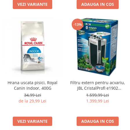
VEZI VARIANTE
ADAUGA IN COS
-13%
Hrana uscata pisici, Royal
Filtru extern pentru acvariu,
Canin Indoor, 400G
JBL CristalProfi e1902
greenline, 200 - 800 L
34,99 Lei
1.599,99 Lei
de la 29,99 Lei
1.399,99 Lei
VEZI VARIANTE
ADAUGA IN COS