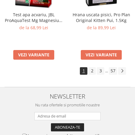
Test apa acvariu, JBL
Hrana uscata pisici, Pro Plan
ProAquaTest Mg Magnesium
Original Kitten Pui, 1.5Kg
Fresh water, 66 Teste
de la 68,99 Lei
de la 89,99 Lei
VEZI VARIANTE
VEZI VARIANTE
1
2
3
57
...
NEWSLETTER
Nu rata ofertele si promotiile noastre