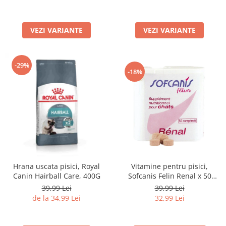
Lampi terarii
Suplimente vitamino minerale
VEZI VARIANTE
VEZI VARIANTE
reptile
Accesorii diverse terarii
Iazuri
-29%
-18%
Igiena Iazuri
Conditioner apa iaz
Hrana pesti iazuri
Teste apa iaz
Filtre iaz
Pompe iaz
Incalzitor Iaz
Hrana uscata pisici, Royal
Vitamine pentru pisici,
Accesorii iaz
Canin Hairball Care, 400G
Sofcanis Felin Renal x 50
Cai
comprimate
39,99 Lei
39,99 Lei
Toaletare cai
de la 34,99 Lei
32,99 Lei
Casti echitatie
Accesorii cai