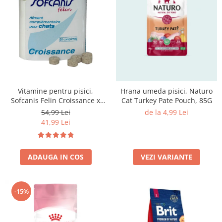
Vitamine pentru pisici,
Hrana umeda pisici, Naturo
Sofcanis Felin Croissance x
Cat Turkey Pate Pouch, 85G
50cp
54,99 Lei
de la 4,99 Lei
41,99 Lei
ADAUGA IN COS
VEZI VARIANTE
-15%