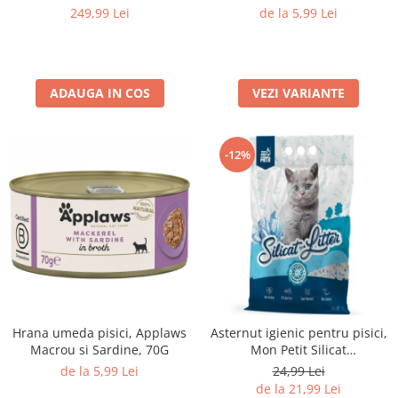
70G
Medii filtrante
249,99 Lei
de la 5,99 Lei
Decoruri si plante artificiale
Accesorii acvarii
Piese de schimb
ADAUGA IN COS
VEZI VARIANTE
Pasari
Batoane
-12%
Colivii pentru pasari
Hrana pasari
Rozatoare
Igiena rozatoare
Hrana Rozatoare
Reptile
Hrana reptile
Igiena reptile
Hrana umeda pisici, Applaws
Asternut igienic pentru pisici,
Decoruri terarii
Macrou si Sardine, 70G
Mon Petit Silicat
Antibacterian, 3.8L
de la 5,99 Lei
24,99 Lei
Incalzitoare si pompe terarii
de la 21,99 Lei
Solutii iluminat terarii