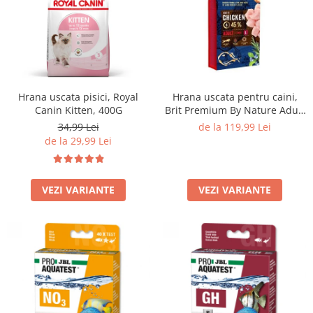
Hrana uscata pisici, Royal
Hrana uscata pentru caini,
Canin Kitten, 400G
Brit Premium By Nature Adult
L, 15 Kg
34,99 Lei
de la 119,99 Lei
de la 29,99 Lei
VEZI VARIANTE
VEZI VARIANTE