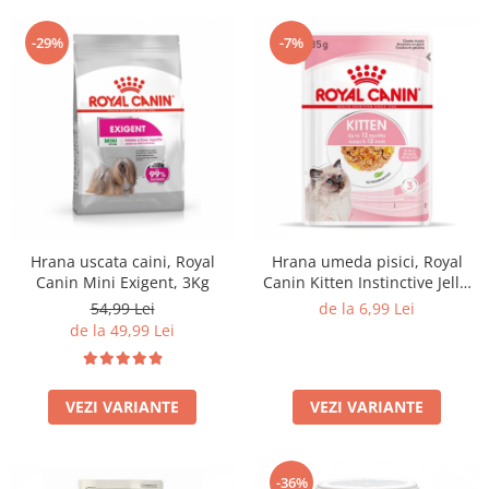
-29%
-7%
Hrana uscata caini, Royal
Hrana umeda pisici, Royal
Canin Mini Exigent, 3Kg
Canin Kitten Instinctive Jelly,
85G
54,99 Lei
de la 6,99 Lei
de la 49,99 Lei
VEZI VARIANTE
VEZI VARIANTE
-36%