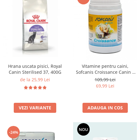
Hrana uscata pisici, Royal
Vitamine pentru caini,
Canin Sterilised 37, 400G
Sofcanis Croissance Canin x
50 comprimate
de la 25,99 Lei
109,99 Lei
69,99 Lei
VEZI VARIANTE
ADAUGA IN COS
NOU
-24%