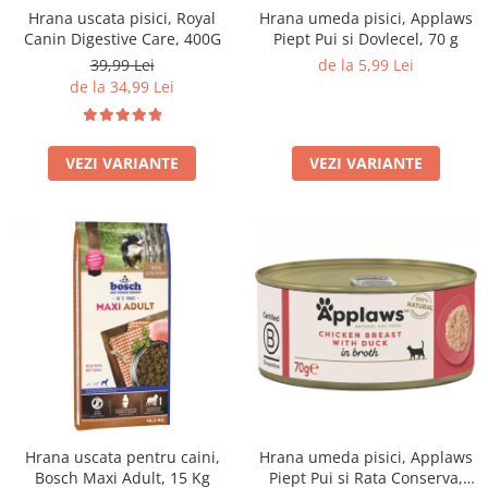
Hrana uscata pisici, Royal
Hrana umeda pisici, Applaws
Filtru extern acvariu
Canin Digestive Care, 400G
Piept Pui si Dovlecel, 70 g
Filtru intern acvariu
39,99 Lei
de la 5,99 Lei
Pompe aer acvariu
de la 34,99 Lei
Pompa apa acvariu
Lampa pentru acvariu
VEZI VARIANTE
VEZI VARIANTE
Neoane si LED-uri pentru acvarii
Incalzitoare
Substrat acvariu
Sisteme CO2
Sterilizator acvariu
Racitoare
Fertilizatori acvarii
Tratamente pesti acvariu
Teste apa
Furtune si conectori acvarii
Curatare acvarii
Hrana uscata pentru caini,
Hrana umeda pisici, Applaws
Conditioneri apa acvariu
Bosch Maxi Adult, 15 Kg
Piept Pui si Rata Conserva,