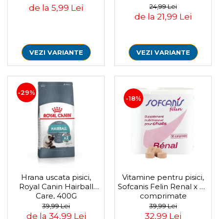
Igiena Iazuri
24,99 Lei
de la 5,99 Lei
Conditioner apa iaz
de la 21,99 Lei
Hrana pesti iazuri
Teste apa iaz
Filtre iaz
VEZI VARIANTE
VEZI VARIANTE
Pompe iaz
Incalzitor Iaz
Accesorii iaz
-29%
Cai
-18%
Toaletare cai
Casti echitatie
Accesorii cai
Vitamine pentru pisici,
Hrana uscata pisici,
Sofcanis Felin Renal x 50
Royal Canin Hairball
comprimate
Care, 400G
39,99 Lei
39,99 Lei
32,99 Lei
de la 34,99 Lei