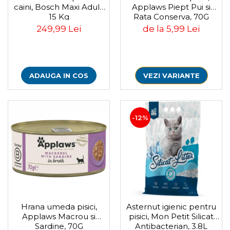
Pasari
caini, Bosch Maxi Adult,
Applaws Piept Pui si
15 Kg
Rata Conserva, 70G
Batoane
249,99 Lei
de la 5,99 Lei
Colivii pentru pasari
Hrana pasari
Rozatoare
Igiena rozatoare
ADAUGA IN COS
VEZI VARIANTE
Hrana Rozatoare
Reptile
Hrana reptile
-12%
Igiena reptile
Decoruri terarii
Incalzitoare si pompe terarii
Solutii iluminat terarii
Lampi terarii
Suplimente vitamino minerale
reptile
Accesorii diverse terarii
Hrana umeda pisici,
Asternut igienic pentru
Applaws Macrou si
pisici, Mon Petit Silicat
Iazuri
Sardine, 70G
Antibacterian, 3.8L