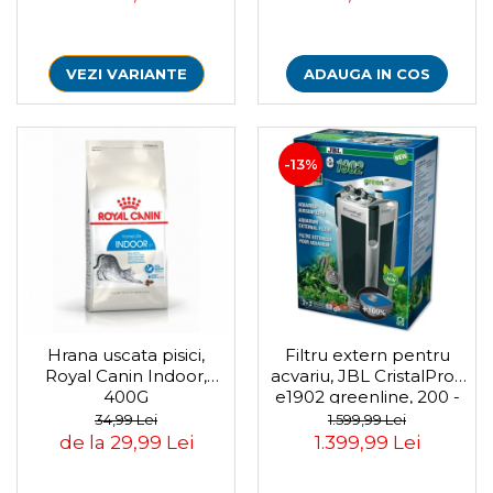
ADAUGA IN COS
VEZI VARIANTE
-13%
Hrana uscata pisici,
Filtru extern pentru
Royal Canin Indoor,
acvariu, JBL CristalProfi
400G
e1902 greenline, 200 -
800 L
34,99 Lei
1.599,99 Lei
de la 29,99 Lei
1.399,99 Lei