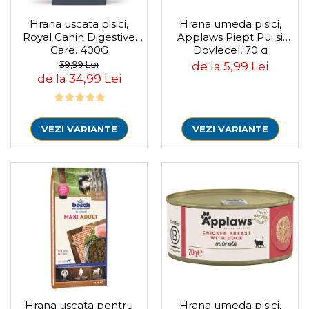
Pompa apa acvariu
Hrana uscata pisici,
Hrana umeda pisici,
Lampa pentru acvariu
Royal Canin Digestive
Applaws Piept Pui si
Neoane si LED-uri pentru acvarii
Care, 400G
Dovlecel, 70 g
Incalzitoare
39,99 Lei
de la 5,99 Lei
de la 34,99 Lei
Substrat acvariu
Sisteme CO2
Sterilizator acvariu
Racitoare
VEZI VARIANTE
VEZI VARIANTE
Fertilizatori acvarii
Tratamente pesti acvariu
Teste apa
Furtune si conectori acvarii
Curatare acvarii
Conditioneri apa acvariu
Medii filtrante
Decoruri si plante artificiale
Accesorii acvarii
Piese de schimb
Hrana uscata pentru
Hrana umeda pisici,