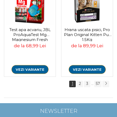
Test apa acvariu, JBL
Hrana uscata pisici, Pro
ProAquaTest Mg
Plan Original Kitten Pui,
Magnesium Fresh
1.5Kg
water, 66 Teste
de la 68,99 Lei
de la 89,99 Lei
VEZI VARIANTE
VEZI VARIANTE
1
2
3
57
...
NEWSLETTER