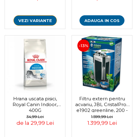
ADAUGA IN COS
VEZI VARIANTE
-13%
Hrana uscata pisici,
Filtru extern pentru
Royal Canin Indoor,
acvariu, JBL CristalProfi
400G
e1902 greenline, 200 -
800 L
34,99 Lei
1.599,99 Lei
de la 29,99 Lei
1.399,99 Lei