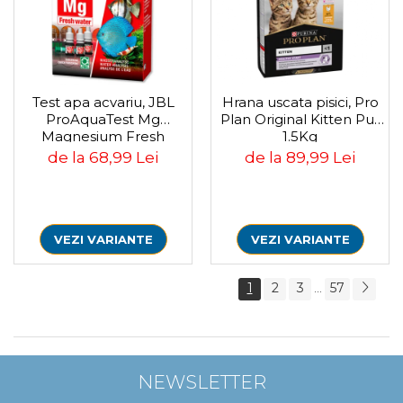
Test apa acvariu, JBL
Hrana uscata pisici, Pro
ProAquaTest Mg
Plan Original Kitten Pui,
Magnesium Fresh
1.5Kg
water, 66 Teste
de la 68,99 Lei
de la 89,99 Lei
VEZI VARIANTE
VEZI VARIANTE
1
2
3
57
...
NEWSLETTER