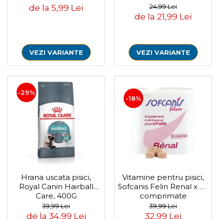
Igiena Iazuri
24,99 Lei
de la 5,99 Lei
Conditioner apa iaz
de la 21,99 Lei
Hrana pesti iazuri
Teste apa iaz
Filtre iaz
VEZI VARIANTE
VEZI VARIANTE
Pompe iaz
Incalzitor Iaz
Accesorii iaz
-29%
Cai
-18%
Toaletare cai
Casti echitatie
Accesorii cai
Vitamine pentru pisici,
Hrana uscata pisici,
Sofcanis Felin Renal x 50
Royal Canin Hairball
comprimate
Care, 400G
39,99 Lei
39,99 Lei
32,99 Lei
de la 34,99 Lei