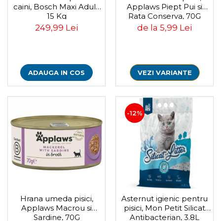
Pasari
caini, Bosch Maxi Adult,
Applaws Piept Pui si
15 Kg
Rata Conserva, 70G
Batoane
249,99 Lei
de la 5,99 Lei
Colivii pentru pasari
Hrana pasari
Rozatoare
Igiena rozatoare
ADAUGA IN COS
VEZI VARIANTE
Hrana Rozatoare
Reptile
Hrana reptile
-12%
Igiena reptile
Decoruri terarii
Incalzitoare si pompe terarii
Solutii iluminat terarii
Lampi terarii
Suplimente vitamino minerale
reptile
Accesorii diverse terarii
Hrana umeda pisici,
Asternut igienic pentru
Applaws Macrou si
pisici, Mon Petit Silicat
Iazuri
Sardine, 70G
Antibacterian, 3.8L