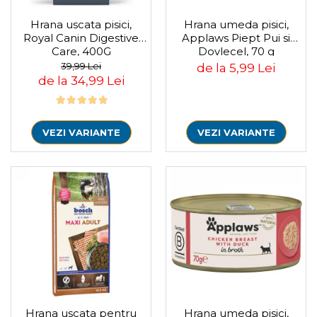
Pompa apa acvariu
Hrana uscata pisici,
Hrana umeda pisici,
Lampa pentru acvariu
Royal Canin Digestive
Applaws Piept Pui si
Neoane si LED-uri pentru acvarii
Care, 400G
Dovlecel, 70 g
Incalzitoare
39,99 Lei
de la 5,99 Lei
de la 34,99 Lei
Substrat acvariu
Sisteme CO2
Sterilizator acvariu
Racitoare
VEZI VARIANTE
VEZI VARIANTE
Fertilizatori acvarii
Tratamente pesti acvariu
Teste apa
Furtune si conectori acvarii
Curatare acvarii
Conditioneri apa acvariu
Medii filtrante
Decoruri si plante artificiale
Accesorii acvarii
Piese de schimb
Hrana uscata pentru
Hrana umeda pisici,