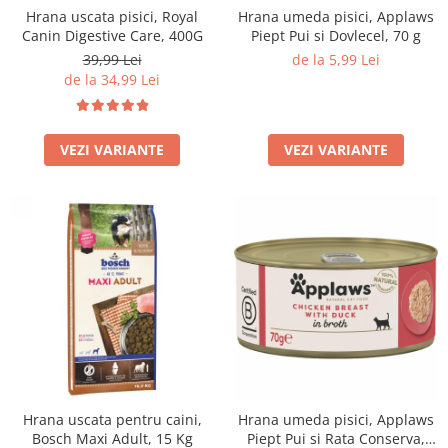
Hrana uscata pisici, Royal
Hrana umeda pisici, Applaws
Filtru extern acvariu
Canin Digestive Care, 400G
Piept Pui si Dovlecel, 70 g
Filtru intern acvariu
39,99 Lei
de la 5,99 Lei
Pompe aer acvariu
de la 34,99 Lei
Pompa apa acvariu
Lampa pentru acvariu
VEZI VARIANTE
VEZI VARIANTE
Neoane si LED-uri pentru acvarii
Incalzitoare
Substrat acvariu
Sisteme CO2
Sterilizator acvariu
Racitoare
Fertilizatori acvarii
Tratamente pesti acvariu
Teste apa
Furtune si conectori acvarii
Curatare acvarii
Hrana uscata pentru caini,
Hrana umeda pisici, Applaws
Conditioneri apa acvariu
Bosch Maxi Adult, 15 Kg
Piept Pui si Rata Conserva,