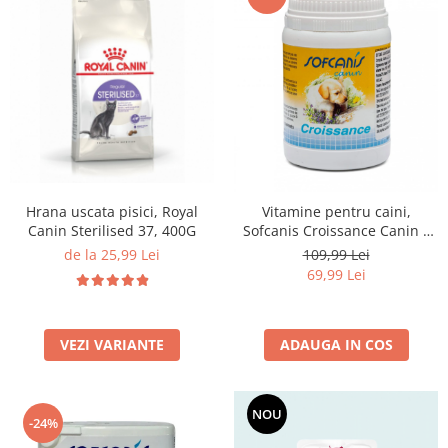
Hrana uscata pisici, Royal
Vitamine pentru caini,
Canin Sterilised 37, 400G
Sofcanis Croissance Canin x
50 comprimate
de la 25,99 Lei
109,99 Lei
69,99 Lei
VEZI VARIANTE
ADAUGA IN COS
NOU
-24%