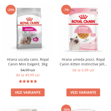
-29%
-7%
Hrana uscata caini, Royal
Hrana umeda pisici, Royal
Canin Mini Exigent, 3Kg
Canin Kitten Instinctive Jelly,
85G
54,99 Lei
de la 6,99 Lei
de la 49,99 Lei
VEZI VARIANTE
VEZI VARIANTE
-36%