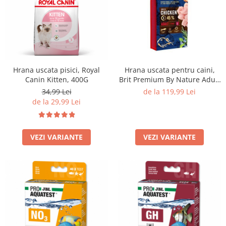
Hrana uscata pisici, Royal
Hrana uscata pentru caini,
Canin Kitten, 400G
Brit Premium By Nature Adult
L, 15 Kg
34,99 Lei
de la 119,99 Lei
de la 29,99 Lei
VEZI VARIANTE
VEZI VARIANTE