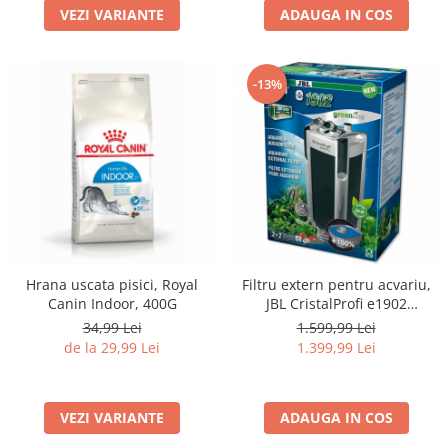
VEZI VARIANTE
ADAUGA IN COS
-13%
Hrana uscata pisici, Royal
Filtru extern pentru acvariu,
Canin Indoor, 400G
JBL CristalProfi e1902
greenline, 200 - 800 L
34,99 Lei
1.599,99 Lei
de la 29,99 Lei
1.399,99 Lei
VEZI VARIANTE
ADAUGA IN COS