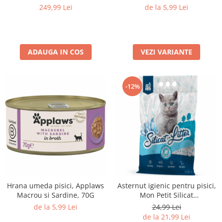
70G
Medii filtrante
249,99 Lei
de la 5,99 Lei
Decoruri si plante artificiale
Accesorii acvarii
Piese de schimb
ADAUGA IN COS
VEZI VARIANTE
Pasari
Batoane
-12%
Colivii pentru pasari
Hrana pasari
Rozatoare
Igiena rozatoare
Hrana Rozatoare
Reptile
Hrana reptile
Igiena reptile
Hrana umeda pisici, Applaws
Asternut igienic pentru pisici,
Decoruri terarii
Macrou si Sardine, 70G
Mon Petit Silicat
Antibacterian, 3.8L
de la 5,99 Lei
24,99 Lei
Incalzitoare si pompe terarii
de la 21,99 Lei
Solutii iluminat terarii