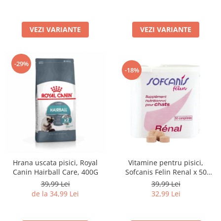
Lampi terarii
Suplimente vitamino minerale
VEZI VARIANTE
VEZI VARIANTE
reptile
Accesorii diverse terarii
Iazuri
-29%
-18%
Igiena Iazuri
Conditioner apa iaz
Hrana pesti iazuri
Teste apa iaz
Filtre iaz
Pompe iaz
Incalzitor Iaz
Hrana uscata pisici, Royal
Vitamine pentru pisici,
Accesorii iaz
Canin Hairball Care, 400G
Sofcanis Felin Renal x 50
Cai
comprimate
39,99 Lei
39,99 Lei
Toaletare cai
de la 34,99 Lei
32,99 Lei
Casti echitatie
Accesorii cai