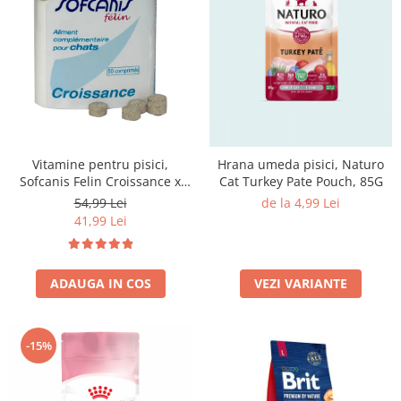
Vitamine pentru pisici,
Hrana umeda pisici, Naturo
Sofcanis Felin Croissance x
Cat Turkey Pate Pouch, 85G
50cp
54,99 Lei
de la 4,99 Lei
41,99 Lei
ADAUGA IN COS
VEZI VARIANTE
-15%