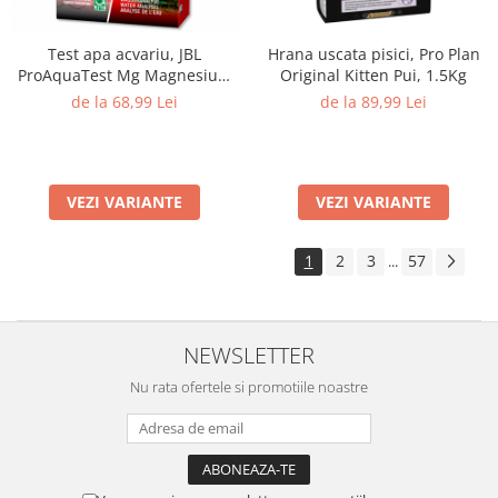
Test apa acvariu, JBL
Hrana uscata pisici, Pro Plan
ProAquaTest Mg Magnesium
Original Kitten Pui, 1.5Kg
Fresh water, 66 Teste
de la 68,99 Lei
de la 89,99 Lei
VEZI VARIANTE
VEZI VARIANTE
1
2
3
57
...
NEWSLETTER
Nu rata ofertele si promotiile noastre