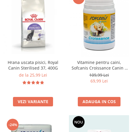
Hrana uscata pisici, Royal
Vitamine pentru caini,
Canin Sterilised 37, 400G
Sofcanis Croissance Canin x
50 comprimate
de la 25,99 Lei
109,99 Lei
69,99 Lei
VEZI VARIANTE
ADAUGA IN COS
NOU
-24%