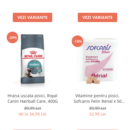
Lampi terarii
Suplimente vitamino minerale
VEZI VARIANTE
VEZI VARIANTE
reptile
Accesorii diverse terarii
Iazuri
-29%
-18%
Igiena Iazuri
Conditioner apa iaz
Hrana pesti iazuri
Teste apa iaz
Filtre iaz
Pompe iaz
Incalzitor Iaz
Hrana uscata pisici, Royal
Vitamine pentru pisici,
Accesorii iaz
Canin Hairball Care, 400G
Sofcanis Felin Renal x 50
Cai
comprimate
39,99 Lei
39,99 Lei
Toaletare cai
de la 34,99 Lei
32,99 Lei
Casti echitatie
Accesorii cai