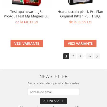
Test apa acvariu, JBL
Hrana uscata pisici, Pro Plan
ProAquaTest Mg Magnesium
Original Kitten Pui, 1.5Kg
Fresh water, 66 Teste
de la 68,99 Lei
de la 89,99 Lei
VEZI VARIANTE
VEZI VARIANTE
1
2
3
57
...
NEWSLETTER
Nu rata ofertele si promotiile noastre