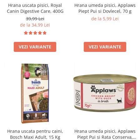
Hrana uscata pisici, Royal
Hrana umeda pisici, Applaws
Filtru extern acvariu
Canin Digestive Care, 400G
Piept Pui si Dovlecel, 70 g
Filtru intern acvariu
39,99 Lei
de la 5,99 Lei
Pompe aer acvariu
de la 34,99 Lei
Pompa apa acvariu
Lampa pentru acvariu
VEZI VARIANTE
VEZI VARIANTE
Neoane si LED-uri pentru acvarii
Incalzitoare
Substrat acvariu
Sisteme CO2
Sterilizator acvariu
Racitoare
Fertilizatori acvarii
Tratamente pesti acvariu
Teste apa
Furtune si conectori acvarii
Curatare acvarii
Hrana uscata pentru caini,
Hrana umeda pisici, Applaws
Conditioneri apa acvariu
Bosch Maxi Adult, 15 Kg
Piept Pui si Rata Conserva,