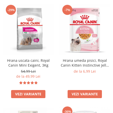
-29%
-7%
Hrana uscata caini, Royal
Hrana umeda pisici, Royal
Canin Mini Exigent, 3Kg
Canin Kitten Instinctive Jelly,
85G
54,99 Lei
de la 6,99 Lei
de la 49,99 Lei
VEZI VARIANTE
VEZI VARIANTE
-36%