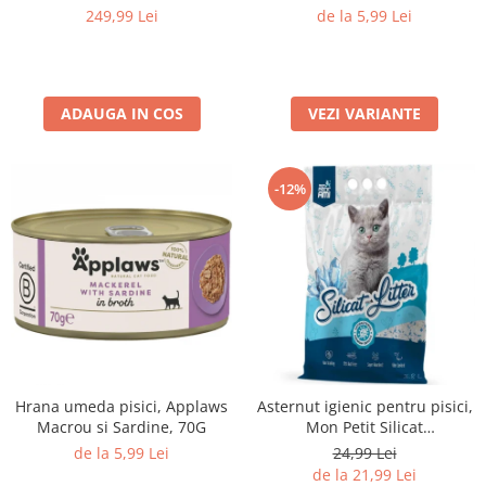
70G
Medii filtrante
249,99 Lei
de la 5,99 Lei
Decoruri si plante artificiale
Accesorii acvarii
Piese de schimb
ADAUGA IN COS
VEZI VARIANTE
Pasari
Batoane
-12%
Colivii pentru pasari
Hrana pasari
Rozatoare
Igiena rozatoare
Hrana Rozatoare
Reptile
Hrana reptile
Igiena reptile
Hrana umeda pisici, Applaws
Asternut igienic pentru pisici,
Decoruri terarii
Macrou si Sardine, 70G
Mon Petit Silicat
Antibacterian, 3.8L
de la 5,99 Lei
24,99 Lei
Incalzitoare si pompe terarii
de la 21,99 Lei
Solutii iluminat terarii