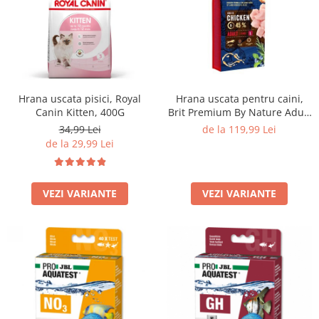
Hrana uscata pisici, Royal
Hrana uscata pentru caini,
Canin Kitten, 400G
Brit Premium By Nature Adult
L, 15 Kg
34,99 Lei
de la 119,99 Lei
de la 29,99 Lei
VEZI VARIANTE
VEZI VARIANTE