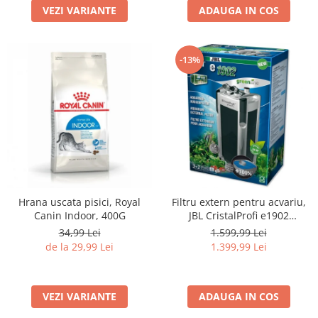
VEZI VARIANTE
ADAUGA IN COS
-13%
Hrana uscata pisici, Royal
Filtru extern pentru acvariu,
Canin Indoor, 400G
JBL CristalProfi e1902
greenline, 200 - 800 L
34,99 Lei
1.599,99 Lei
de la 29,99 Lei
1.399,99 Lei
VEZI VARIANTE
ADAUGA IN COS