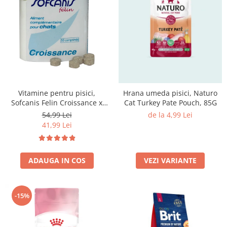
Vitamine pentru pisici,
Hrana umeda pisici, Naturo
Sofcanis Felin Croissance x
Cat Turkey Pate Pouch, 85G
50cp
54,99 Lei
de la 4,99 Lei
41,99 Lei
ADAUGA IN COS
VEZI VARIANTE
-15%