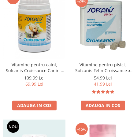
-24%
Vitamine pentru pisici,
Vitamine pentru caini,
Sofcanis Felin Croissance x
Sofcanis Croissance Canin x
50cp
50 comprimate
54,99 Lei
109,99 Lei
41,99 Lei
69,99 Lei
ADAUGA IN COS
ADAUGA IN COS
NOU
-15%