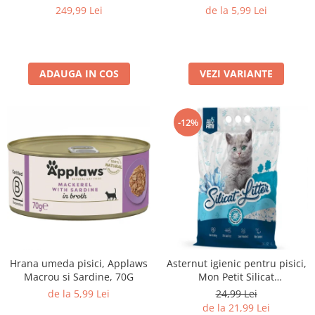
70G
Medii filtrante
249,99 Lei
de la 5,99 Lei
Decoruri si plante artificiale
Accesorii acvarii
Piese de schimb
ADAUGA IN COS
VEZI VARIANTE
Pasari
Batoane
-12%
Colivii pentru pasari
Hrana pasari
Rozatoare
Igiena rozatoare
Hrana Rozatoare
Reptile
Hrana reptile
Igiena reptile
Hrana umeda pisici, Applaws
Asternut igienic pentru pisici,
Decoruri terarii
Macrou si Sardine, 70G
Mon Petit Silicat
Antibacterian, 3.8L
de la 5,99 Lei
24,99 Lei
Incalzitoare si pompe terarii
de la 21,99 Lei
Solutii iluminat terarii