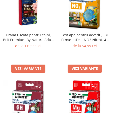
Hrana uscata pentru caini,
Test apa pentru acvariu, JBL
Brit Premium By Nature Adult
ProAquaTest NO3 Nitrat, 40
L, 15 Kg
Teste
de la 119,99 Lei
de la 54,99 Lei
VEZI VARIANTE
VEZI VARIANTE