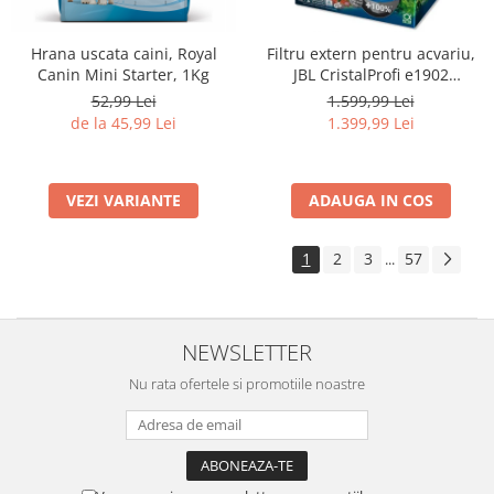
Hrana uscata caini, Royal
Filtru extern pentru acvariu,
Canin Mini Starter, 1Kg
JBL CristalProfi e1902
greenline, 200 - 800 L
52,99 Lei
1.599,99 Lei
de la 45,99 Lei
1.399,99 Lei
VEZI VARIANTE
ADAUGA IN COS
1
2
3
57
...
NEWSLETTER
Nu rata ofertele si promotiile noastre