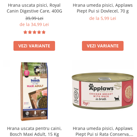
Hrana uscata pisici, Royal
Hrana umeda pisici, Applaws
Filtru extern acvariu
Canin Digestive Care, 400G
Piept Pui si Dovlecel, 70 g
Filtru intern acvariu
39,99 Lei
de la 5,99 Lei
Pompe aer acvariu
de la 34,99 Lei
Pompa apa acvariu
Lampa pentru acvariu
VEZI VARIANTE
VEZI VARIANTE
Neoane si LED-uri pentru acvarii
Incalzitoare
Substrat acvariu
Sisteme CO2
Sterilizator acvariu
Racitoare
Fertilizatori acvarii
Tratamente pesti acvariu
Teste apa
Furtune si conectori acvarii
Curatare acvarii
Hrana uscata pentru caini,
Hrana umeda pisici, Applaws
Conditioneri apa acvariu
Bosch Maxi Adult, 15 Kg
Piept Pui si Rata Conserva,