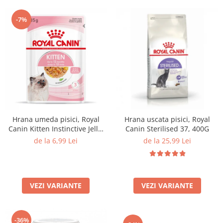
-7%
Hrana umeda pisici, Royal
Hrana uscata pisici, Royal
Canin Kitten Instinctive Jelly,
Canin Sterilised 37, 400G
85G
de la 6,99 Lei
de la 25,99 Lei
VEZI VARIANTE
VEZI VARIANTE
-36%