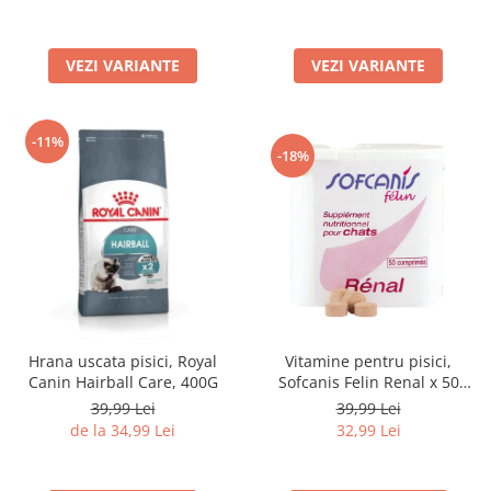
Lampi terarii
Suplimente vitamino minerale
VEZI VARIANTE
VEZI VARIANTE
reptile
Accesorii diverse terarii
Iazuri
-11%
-18%
Igiena Iazuri
Conditioner apa iaz
Hrana pesti iazuri
Teste apa iaz
Filtre iaz
Pompe iaz
Incalzitor Iaz
Hrana uscata pisici, Royal
Vitamine pentru pisici,
Accesorii iaz
Canin Hairball Care, 400G
Sofcanis Felin Renal x 50
Cai
comprimate
39,99 Lei
39,99 Lei
Toaletare cai
de la 34,99 Lei
32,99 Lei
Casti echitatie
Accesorii cai