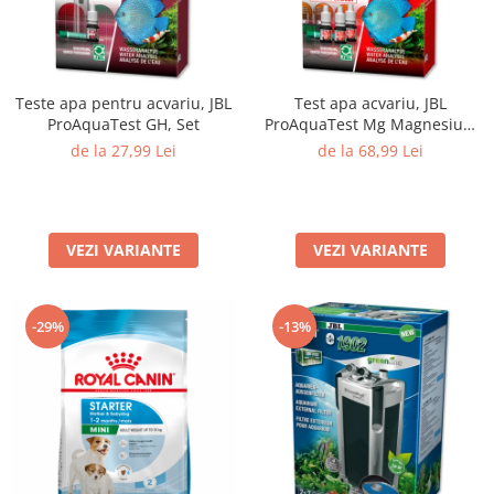
Teste apa pentru acvariu, JBL
Test apa acvariu, JBL
ProAquaTest GH, Set
ProAquaTest Mg Magnesium
Fresh water, 66 Teste
de la 27,99 Lei
de la 68,99 Lei
VEZI VARIANTE
VEZI VARIANTE
-29%
-13%