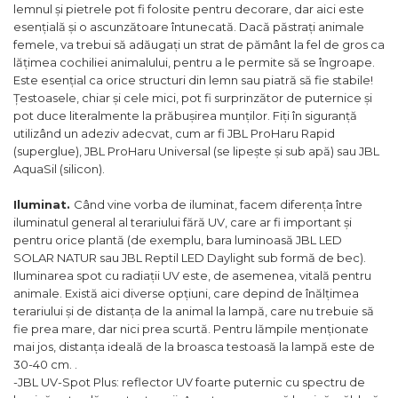
lemnul și pietrele pot fi folosite pentru decorare, dar aici este
esențială și o ascunzătoare întunecată. Dacă păstrați animale
femele, va trebui să adăugați un strat de pământ la fel de gros ca
lățimea cochiliei animalului, pentru a le permite să se îngroape.
Este esențial ca orice structuri din lemn sau piatră să fie stabile!
Țestoasele, chiar și cele mici, pot fi surprinzător de puternice și
pot duce literalmente la prăbușirea munților. Fiți în siguranță
utilizând un adeziv adecvat, cum ar fi JBL ProHaru Rapid
(superglue), JBL ProHaru Universal (se lipește și sub apă) sau JBL
AquaSil (silicon).
Iluminat.
Când vine vorba de iluminat, facem diferența între
iluminatul general al terariului fără UV, care ar fi important și
pentru orice plantă (de exemplu, bara luminoasă JBL LED
SOLAR NATUR sau JBL Reptil LED Daylight sub formă de bec).
Iluminarea spot cu radiații UV este, de asemenea, vitală pentru
animale. Există aici diverse opțiuni, care depind de înălțimea
terariului și de distanța de la animal la lampă, care nu trebuie să
fie prea mare, dar nici prea scurtă. Pentru lămpile menționate
mai jos, distanța ideală de la broasca testoasă la lampă este de
30-40 cm. .
-JBL UV-Spot Plus: reflector UV foarte puternic cu spectru de