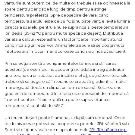
vânturile sunt puternice, de multe ori trebuie să se odihnească la
soare pentru perioade lungi de timp pentru a atinge
temperatura preferată. Spre deosebire de vara, când
temperatura aerului este de 38 °C și nu bate vânt, ei evită lumina
directă a soarelui pentru a nu se supraîncălzi peste temperatura
lor ideală (35-42 °C pentru multe specii de deșert). Distribuția
variată a căldurii este astfel un factor foarte important atunci
când încălziți un rezervor. Animalele trebuie să se poată muta
întotdeauna în locuri mai răcoroase când s-au încălzit suficient.
Prin selecția atentă a echipamentelor tehnice și utilizarea
acestora (de exemplu, nu acoperiți niciodată întreg podeaua
unui terariu cu un substrat de încălzire etc.), deținătorul terariului
trebuie să se asigure că în terariu se creează gradienți climatici,
mai degrabă decât un climat uniform de saună. Setarea unui
gradient de temperatură în terariu este deosebit de importantă
în acest context. Nicio reptilă nu poate supraviețui la o
temperatură centrală de 48°C.
Un terariu deșert poate fi amenajat după cum urmează: Orice
fel de nisip este potrivit ca acoperire a podelei. JBL vă oferă sub
Substrate tipuri variate de nisip sub numele
JBL TerraSand roșu