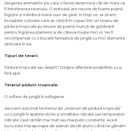
Alegerea animalelor pe care o faceți determină cât de mare va
Pompa apa acvariu
fi întreținerea terariului. O țestoasă are nevoie de foarte puțină
Lampa pentru acvariu
îngrijire și mănâncă hrană ușor de găsit, în timp ce, să zicem,
Neoane si LED-uri pentru acvarii
broaștele colorate care se cățără în copaci într-un terariu de
Incalzitoare
pădure tropicală au nevoie de puțină muncă de grădinărit
pentru îngrijirea plantelor și de câteva muște mici vii. Vei fi
Substrat acvariu
recompensat cu o bucată fantastică de junglă cu mici diamante
Sisteme CO2
săritoare în ea.
Sterilizator acvariu
Racitoare
Tipuri de terarii
Fertilizatori acvarii
Pădure tropicală sau deșert? Despre diferitele posibilități cu și
Tratamente pesti acvariu
fără apă.
Teste apa
Furtune si conectori acvarii
Terariul pădurii tropicale.
Curatare acvarii
Conditioneri apa acvariu
O suflare de junglă în sufragerie.
Medii filtrante
Asociem automat termenul de „terarium de pădure tropicală”
Decoruri si plante artificiale
cu o junglă în spatele sticlei și umiditate ridicată sau temperaturi
Accesorii acvarii
ridicate care rămân mai mult sau mai puțin constante. Acest
Piese de schimb
lucru este mai aproape de adevăr decât atunci când ne gândim