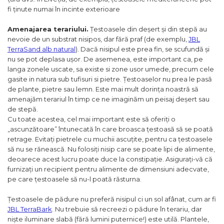
fi ținute numai în incinte exterioare
Amenajarea terariului.
Țestoasele din deșert și din stepă au
nevoie de un substrat nisipos, dar fără praf (de exemplu,
JBL
TerraSand alb natural
). Dacă nisipul este prea fin, se scufundă și
nu se pot deplasa ușor. De asemenea, este important ca, pe
langa zonele uscate, sa existe si zone usor umede, precum cele
gasite in natura sub tufisuri si pietre. Țestoaselor nu prea le pasă
de plante, pietre sau lemn. Este mai mult dorința noastră să
amenajăm terariul în timp ce ne imaginăm un peisaj deșert sau
de stepă.
Cu toate acestea, cel mai important este să oferiți o
„ascunzătoare” întunecată în care broasca țestoasă să se poată
retrage. Evitați pietrele cu muchii ascuțite, pentru ca țestoasele
să nu se rănească. Nu folosiți nisip care se poate lipi de alimente,
deoarece acest lucru poate duce la constipație. Asigurați-vă că
furnizați un recipient pentru alimente de dimensiuni adecvate,
pe care țestoasele să nu-l poată răsturna.
Țestoasele de pădure nu preferă nisipul ci un sol afânat, cum ar fi
JBL TerraBark
. Nu trebuie să recreezi o pădure în terariu, dar
niște iluminare slabă (fără lumini puternice!) este utilă. Plantele,