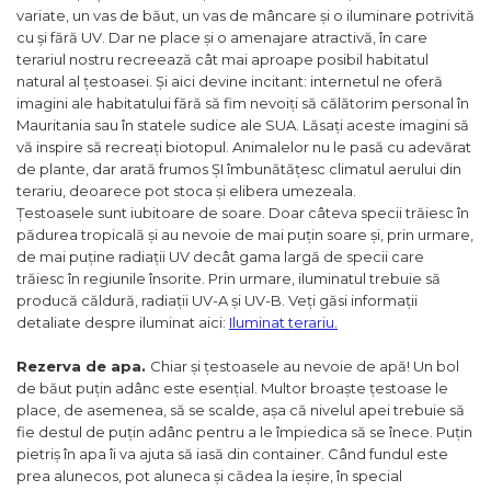
variate, un vas de băut, un vas de mâncare și o iluminare potrivită
cu și fără UV. Dar ne place și o amenajare atractivă, în care
terariul nostru recreează cât mai aproape posibil habitatul
natural al țestoasei. Și aici devine incitant: internetul ne oferă
imagini ale habitatului fără să fim nevoiți să călătorim personal în
Mauritania sau în statele sudice ale SUA. Lăsați aceste imagini să
vă inspire să recreați biotopul. Animalelor nu le pasă cu adevărat
de plante, dar arată frumos ȘI îmbunătățesc climatul aerului din
terariu, deoarece pot stoca și elibera umezeala.
Țestoasele sunt iubitoare de soare. Doar câteva specii trăiesc în
pădurea tropicală și au nevoie de mai puțin soare și, prin urmare,
de mai puține radiații UV decât gama largă de specii care
trăiesc în regiunile însorite. Prin urmare, iluminatul trebuie să
producă căldură, radiații UV-A și UV-B. Veți găsi informații
detaliate despre iluminat aici:
Iluminat terariu.
Rezerva de apa.
Chiar și țestoasele au nevoie de apă! Un bol
de băut puțin adânc este esențial. Multor broaște țestoase le
place, de asemenea, să se scalde, așa că nivelul apei trebuie să
fie destul de puțin adânc pentru a le împiedica să se înece. Puțin
pietriș în apa îi va ajuta să iasă din container. Când fundul este
prea alunecos, pot aluneca și cădea la ieșire, în special