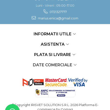
Luni - Vineri : 09.00-17.00
0721327777
marius.enica@gmail.com
INFORMATII UTILE
ASISTENTA
PLATA SI LIVRARE
DATE COMERCIALE
©Copyright IRISVET SOLUTION S.R.L. 2026
Platforma E-
commerce by Gomag