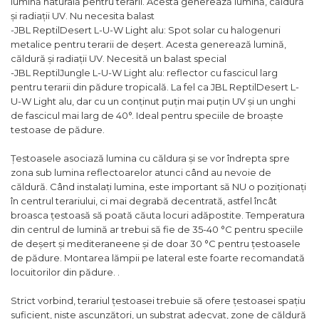
lumină naturală pentru terarii. Acesta generează lumină, căldură
și radiații UV. Nu necesita balast
-JBL ReptilDesert L-U-W Light alu: Spot solar cu halogenuri
metalice pentru terarii de deșert. Acesta generează lumină,
căldură și radiații UV. Necesită un balast special
-JBL ReptilJungle L-U-W Light alu: reflector cu fascicul larg
pentru terarii din pădure tropicală. La fel ca JBL ReptilDesert L-
U-W Light alu, dar cu un conținut puțin mai puțin UV și un unghi
de fascicul mai larg de 40°. Ideal pentru speciile de broaște
testoase de pădure.
Țestoasele asociază lumina cu căldura și se vor îndrepta spre
zona sub lumina reflectoarelor atunci când au nevoie de
căldură. Când instalați lumina, este important să NU o poziționați
în centrul terariului, ci mai degrabă decentrată, astfel încât
broasca țestoasă să poată căuta locuri adăpostite. Temperatura
din centrul de lumină ar trebui să fie de 35-40 °C pentru speciile
de deșert și mediteraneene și de doar 30 °C pentru țestoasele
de pădure. Montarea lămpii pe lateral este foarte recomandată
locuitorilor din pădure. .
Strict vorbind, terariul țestoasei trebuie să ofere țestoasei spațiu
suficient, niște ascunzători, un substrat adecvat, zone de căldură