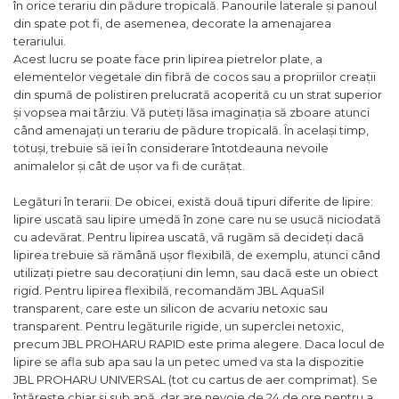
în orice terariu din pădure tropicală. Panourile laterale și panoul
din spate pot fi, de asemenea, decorate la amenajarea
terariului.
Acest lucru se poate face prin lipirea pietrelor plate, a
elementelor vegetale din fibră de cocos sau a propriilor creații
din spumă de polistiren prelucrată acoperită cu un strat superior
și vopsea mai târziu. Vă puteți lăsa imaginația să zboare atunci
când amenajați un terariu de pădure tropicală. În același timp,
totuși, trebuie să iei în considerare întotdeauna nevoile
animalelor și cât de ușor va fi de curățat.
Legături în terarii. De obicei, există două tipuri diferite de lipire:
lipire uscată sau lipire umedă în zone care nu se usucă niciodată
cu adevărat. Pentru lipirea uscată, vă rugăm să decideți dacă
lipirea trebuie să rămână ușor flexibilă, de exemplu, atunci când
utilizați pietre sau decorațiuni din lemn, sau dacă este un obiect
rigid. Pentru lipirea flexibilă, recomandăm JBL AquaSil
transparent, care este un silicon de acvariu netoxic sau
transparent. Pentru legăturile rigide, un superclei netoxic,
precum JBL PROHARU RAPID este prima alegere. Daca locul de
lipire se afla sub apa sau la un petec umed va sta la dispozitie
JBL PROHARU UNIVERSAL (tot cu cartus de aer comprimat). Se
întărește chiar și sub apă, dar are nevoie de 24 de ore pentru a