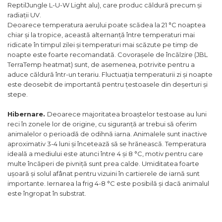
ReptilJungle L-U-W Light alu), care produc căldură precum și
radiații UV.
Deoarece temperatura aerului poate scădea la 21 °C noaptea
chiar și la tropice, această alternanță între temperaturi mai
ridicate în timpul zilei și temperaturi mai scăzute pe timp de
noapte este foarte recomandată. Covorașele de încălzire (JBL
TerraTemp heatmat) sunt, de asemenea, potrivite pentru a
aduce căldură într-un terariu. Fluctuația temperaturii zi și noapte
este deosebit de importantă pentru țestoasele din deșerturi și
stepe.
Hibernare.
Deoarece majoritatea broaștelor testoase au luni
reci în zonele lor de origine, cu siguranță ar trebui să oferim
animalelor o perioadă de odihnă iarna. Animalele sunt inactive
aproximativ 3-4 luni și încetează să se hrănească. Temperatura
ideală a mediului este atunci între 4 și 8 °C, motiv pentru care
multe încăperi de pivniță sunt prea calde. Umiditatea foarte
ușoară și solul afânat pentru vizuini în cartierele de iarnă sunt
importante. Iernarea la frig 4-8 °C este posibilă și dacă animalul
este îngropat în substrat.