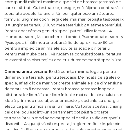
corespundă mărimii maxime a speciei de broaște țestoasă pe
care o păstrați. Cu țestoasele, desigur, nu înălțimea contează, ci
suprafața podelei terariului. Un bun ajutor este următoarea
formulă: lungimea cochiliei (a celei mai mari broaște țestoase) x
8 = lungimea terariului, lungimea terariului: 2 = lățimea terariului.
Pentru doar câteva genuri și specii puteți utiliza factorul 4
(Homopus spec., Malacochersus tornieri, Psammobates spec. și
Pyxis spec.). Înălțimea ar trebui să fie de aproximativ 60 cm
pentru a împiedica animalele adulte să scape din terariu.
Pentru mai multe detalii, vă rugăm să consultați toată literatura
relevantă și să discutați cu dealerul dumneavoastră specializat.
Dimensiunea terariu
. Există cerințe minime legale pentru
dimensiunile terariului pentru țestoase. De îndată ce ați ales o
specie, aflați cât de mari vor crește animalele și ce dimensiune
de terariu va fi necesară. Pentru broaște țestoase în special,
păstrarea lor liberă în aer liber în lunile mai calde ale anului este
ideală și, în mod natural, economisește și costurile cu energia
electrică pentru încălzire și iluminare. Cu toate acestea, chiar și
cei care locuiesc într-un apartament pot păstra broaște
țestoase într-un mod adecvat speciei dacă au suficient spațiu
disponibil. Asigurați-vă că respectați reglementările legale din
țara dvs.: în Elveția, de exemplu, țestoasele mediteraneene pot