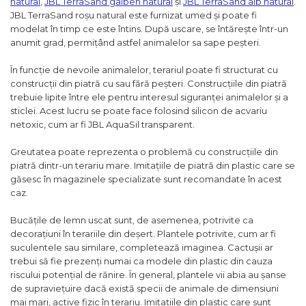
natural
,
JBL TerraSand galben natural
și
JBL TerraSand alb natural
.
JBL TerraSand roșu natural este furnizat umed și poate fi
modelat în timp ce este întins. După uscare, se întărește într-un
anumit grad, permițând astfel animalelor sa sape peșteri.
În funcție de nevoile animalelor, terariul poate fi structurat cu
construcții din piatră cu sau fără peșteri. Construcțiile din piatră
trebuie lipite între ele pentru interesul siguranței animalelor și a
sticlei. Acest lucru se poate face folosind silicon de acvariu
netoxic, cum ar fi JBL AquaSil transparent.
Greutatea poate reprezenta o problemă cu construcțiile din
piatră dintr-un terariu mare. Imitațiile de piatră din plastic care se
găsesc în magazinele specializate sunt recomandate în acest
caz.
Bucățile de lemn uscat sunt, de asemenea, potrivite ca
decorațiuni în terariile din deșert. Plantele potrivite, cum ar fi
suculentele sau similare, completează imaginea. Cactușii ar
trebui să fie prezenți numai ca modele din plastic din cauza
riscului potențial de rănire. În general, plantele vii abia au șanse
de supraviețuire dacă există specii de animale de dimensiuni
mai mari, active fizic în terariu. Imitațiile din plastic care sunt