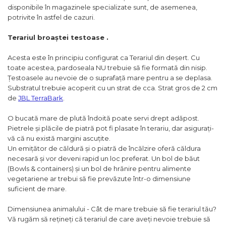
disponibile în magazinele specializate sunt, de asemenea,
potrivite în astfel de cazuri.
Terariul broaștei testoase .
Acesta este în principiu configurat ca Terariul din deșert. Cu
toate acestea, pardoseala NU trebuie să fie formată din nisip.
Țestoasele au nevoie de o suprafață mare pentru a se deplasa.
Substratul trebuie acoperit cu un strat de cca. Strat gros de 2 cm
de
JBL TerraBark
.
O bucată mare de plută îndoită poate servi drept adăpost.
Pietrele și plăcile de piatră pot fi plasate în terariu, dar asigurați-
vă că nu există margini ascuțite.
Un emițător de căldură și o piatră de încălzire oferă căldura
necesară și vor deveni rapid un loc preferat. Un bol de băut
(Bowls & containers) și un bol de hrănire pentru alimente
vegetariene ar trebui să fie prevăzute într-o dimensiune
suficient de mare.
Dimensiunea animalului - Cât de mare trebuie să fie terariul tău?
Vă rugăm să rețineți că terariul de care aveți nevoie trebuie să