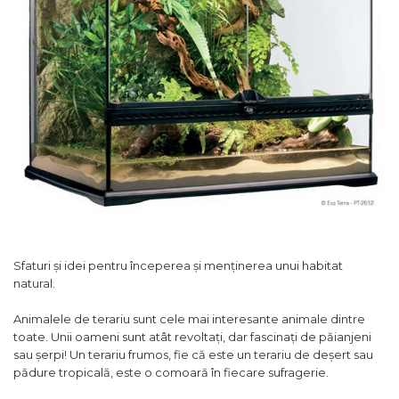
Racitoare
caini
Lesa caine
Fertilizatori acvarii
Masini de tuns caini
Zgarzi si hamuri caini
Tratamente pesti acvariu
Jucarii caini
Accesorii masini tuns caini
Botnita caine
Teste apa
Toaletare
Pisici
Furtune si conectori acvarii
Igiena caini
Hrana uscata pentru pisici
Curatare acvarii
Antiparazitare caini
Hrana umeda pentru pisici
Conditioneri apa acvariu
Suplimente vitamino minerale pisici
Accesorii diverse caini
Medii filtrante
Recompense pisici
Asternut pentru litiere
Decoruri si plante artificiale
Litiere pentru pisici
Accesorii acvarii
Toaletare pisici
Sfaturi și idei pentru începerea și menținerea unui habitat
Piese de schimb
Antiparazitare pisici
natural.
Pesti
Animalele de terariu sunt cele mai interesante animale dintre
Hrana pesti acvariu
toate. Unii oameni sunt atât revoltați, dar fascinați de păianjeni
Filtru extern acvariu
sau șerpi! Un terariu frumos, fie că este un terariu de deșert sau
Filtru intern acvariu
pădure tropicală, este o comoară în fiecare sufragerie.
Pompe aer acvariu