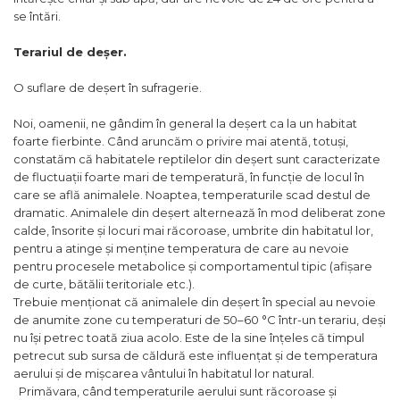
se întări.
Terariul de deșer.
O suflare de deșert în sufragerie.
Noi, oamenii, ne gândim în general la deșert ca la un habitat
foarte fierbinte. Când aruncăm o privire mai atentă, totuși,
constatăm că habitatele reptilelor din deșert sunt caracterizate
de fluctuații foarte mari de temperatură, în funcție de locul în
care se află animalele. Noaptea, temperaturile scad destul de
dramatic. Animalele din deșert alternează în mod deliberat zone
calde, însorite și locuri mai răcoroase, umbrite din habitatul lor,
pentru a atinge și menține temperatura de care au nevoie
pentru procesele metabolice și comportamentul tipic (afișare
de curte, bătălii teritoriale etc.).
Trebuie menționat că animalele din deșert în special au nevoie
de anumite zone cu temperaturi de 50–60 °C într-un terariu, deși
nu își petrec toată ziua acolo. Este de la sine înțeles că timpul
petrecut sub sursa de căldură este influențat și de temperatura
aerului și de mișcarea vântului în habitatul lor natural.
Primăvara, când temperaturile aerului sunt răcoroase și