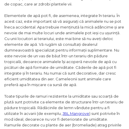
Igiena Iazuri
de copac, care ar zdrobi plantele vii.
Conditioner apa iaz
Elementele de apă pot fi, de asemenea, integrate în terariu. În
Hrana pesti iazuri
acest caz, este important să vă asigurați că animalele nu se pot
Teste apa iaz
îneca accidental. Apa trebuie menținută la mică adâncime și are
Filtre iaz
nevoie de mai multe locuri unde animalele pot ieși cu ușurință.
Pompe iaz
Cu unii locuitori ai terariului, este mai bine să nu aveți deloc
Incalzitor Iaz
elemente de apă. Vă rugăm să consultați dealerul
dumneavoastră specializat pentru informații suplimentare. Nu
Accesorii iaz
este nevoie de un vas de băut într-un terariu din pădure
Cai
tropicală, deoarece animalele își acoperă nevoile de apă cu
Toaletare cai
picături de apă formate de umiditate. Căderile de apă pot fi
integrate și în terariu. Nu numai că sunt decorative, dar cresc
Casti echitatie
eficient umiditatea din aer. Cameleonii sunt animale care
Accesorii cai
preferă apa în mișcare ca sursă de apă.
Toate tipurile de ramuri rezistente la umiditate sau scoarță de
plută sunt potrivite ca elemente de structurare într-un terariu de
pădure tropicală. Rădăcinile de lemn vândute pentru a fi
utilizate în acvarii (de exemplu,
JBL Mangrove
) sunt potrivite în
mod ideal, deoarece nu vor fi deteriorate de umiditate.
Ramurile decorate cu plante de aer (bromeliade) atrag privirile