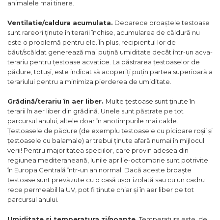
animalele mai tinere.
Ventilatie/caldura acumulata.
Deoarece broaștele testoase
sunt rareori ținute în terarii închise, acumularea de căldură nu
este o problemă pentru ele. În plus, recipientul lor de
băut/scăldat generează mai puțină umiditate decât într-un acva-
terariu pentru țestoase acvatice. La păstrarea țestoaselor de
pădure, totuși, este indicat să acoperiți puțin partea superioară a
terariului pentru a minimiza pierderea de umiditate.
Grădină/terariu în aer liber.
Multe țestoase sunt ținute în
terarii în aer liber din grădină. Unele sunt păstrate pe tot
parcursul anului, altele doar în anotimpurile mai calde.
Țestoasele de pădure (de exemplu țestoasele cu picioare roșii și
țestoasele cu balamale) ar trebui ținute afară numai în mijlocul
verii! Pentru majoritatea speciilor, care provin adesea din
regiunea mediteraneană, lunile aprilie-octombrie sunt potrivite
în Europa Centrală într-un an normal. Dacă aceste broaște
țestoase sunt prevăzute cu o casă ușor izolată sau cu un cadru
rece permeabil la UV, pot fi ținute chiar și în aer liber pe tot
parcursul anului.
Umiditate si temperatura zi/noapte.
Temperatura este, de