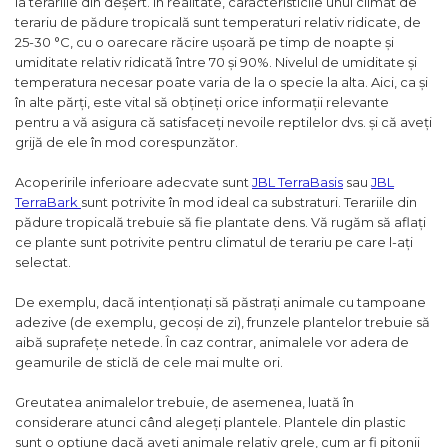
Pasari
la terariile din deșert. În realitate, caracteristicile unui climat de
terariu de pădure tropicală sunt temperaturi relativ ridicate, de
Batoane
25-30 °C, cu o oarecare răcire ușoară pe timp de noapte și
Colivii pentru pasari
umiditate relativ ridicată între 70 și 90%. Nivelul de umiditate și
Hrana pasari
temperatura necesar poate varia de la o specie la alta. Aici, ca și
în alte părți, este vital să obțineți orice informații relevante
Rozatoare
pentru a vă asigura că satisfaceți nevoile reptilelor dvs. și că aveți
Igiena rozatoare
grijă de ele în mod corespunzător.
Hrana Rozatoare
Acoperirile inferioare adecvate sunt
JBL TerraBasis
sau
JBL
Reptile
TerraBark
sunt potrivite în mod ideal ca substraturi. Terariile din
Hrana reptile
pădure tropicală trebuie să fie plantate dens. Vă rugăm să aflați
Igiena reptile
ce plante sunt potrivite pentru climatul de terariu pe care l-ați
selectat.
Decoruri terarii
Incalzitoare si pompe terarii
De exemplu, dacă intenționați să păstrați animale cu tampoane
Solutii iluminat terarii
adezive (de exemplu, gecoși de zi), frunzele plantelor trebuie să
Lampi terarii
aibă suprafețe netede. În caz contrar, animalele vor adera de
Suplimente vitamino minerale
geamurile de sticlă de cele mai multe ori.
reptile
Accesorii diverse terarii
Greutatea animalelor trebuie, de asemenea, luată în
considerare atunci când alegeți plantele. Plantele din plastic
Iazuri
sunt o opțiune dacă aveți animale relativ grele, cum ar fi pitonii