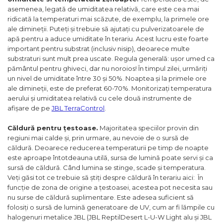
asemenea, legată de umiditatea relativă, care este cea mai
ridicată la temperaturi mai scăzute, de exemplu, la primele ore
ale dimineții. Puteți și trebuie să ajutați cu pulverizatoarele de
apă pentru a aduce umiditate în terariu. Acest lucru este foarte
important pentru substrat (inclusiv nisip), deoarece multe
substraturi sunt mult prea uscate. Regula generală: ușor umed ca
pământul pentru ghiveci, dar nu noroios! În timpul zilei, urmăriți
un nivel de umiditate între 30 și 50%. Noaptea și la primele ore
ale dimineții, este de preferat 60-70%. Monitorizați temperatura
aerului și umiditatea relativă cu cele două instrumente de
afișare de pe
JBL TerraControl
.
Căldură pentru țestoase.
Majoritatea speciilor provin din
regiuni mai calde și, prin urmare, au nevoie de o sursă de
căldură. Deoarece reducerea temperaturii pe timp de noapte
este aproape întotdeauna utilă, sursa de lumină poate servi și ca
sursă de căldură. Când lumina se stinge, scade și temperatura.
Veți găsi tot ce trebuie să știți despre căldură în terariu aici: În
funcție de zona de origine a țestoasei, acestea pot necesita sau
nu surse de căldură suplimentare. Este adesea suficient să
folosiți o sursă de lumină generatoare de UV, cum ar fi lămpile cu
halogenuri metalice JBL (JBL ReptilDesert L-U-W Light alu și JBL