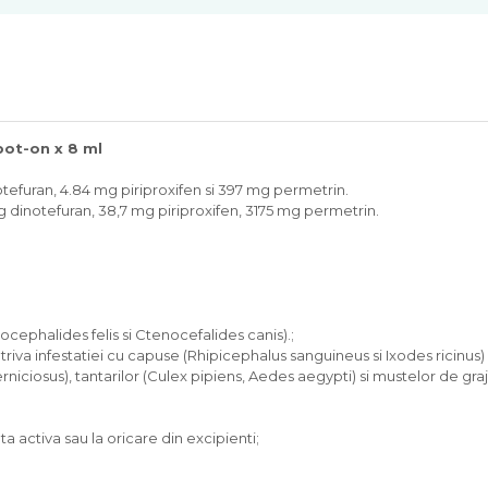
pot-on x 8 ml
tefuran, 4.84 mg piriproxifen si 397 mg permetrin.
g dinotefuran, 38,7 mg piriproxifen, 3175 mg permetrin.
nocephalides felis si Ctenocefalides canis).;
triva infestatiei cu capuse (Rhipicephalus sanguineus si Ixodes ricinus
iciosus), tantarilor (Culex pipiens, Aedes aegypti) si mustelor de graj
nta activa sau la oricare din excipienti;