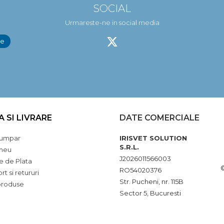
SOCIAL
Urmareste-ne in social media
A SI LIVRARE
DATE COMERCIALE
umpar
IRISVET SOLUTION
S.R.L.
meu
J2026011566003
 de Plata
RO54020376
rt si retururi
Str. Pucheni, nr. 115B
produse
Sector 5, Bucuresti