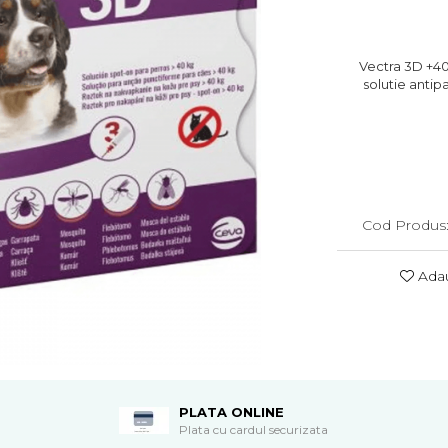
Vectra 3D +40 
solutie antip
Cod Produs
Adau
PLATA ONLINE
Plata cu cardul securizata