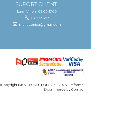
SUPORT CLIENTI
Luni - Vineri : 09.00-17.00
0721327777
marius.enica@gmail.com
©Copyright IRISVET SOLUTION S.R.L. 2026
Platforma
E-commerce by Gomag