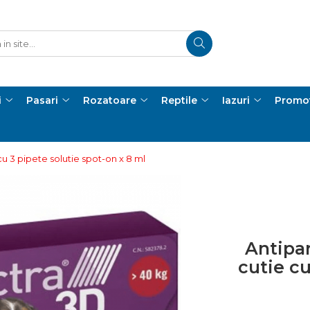
i
Pasari
Rozatoare
Reptile
Iazuri
Promot
cu 3 pipete solutie spot-on x 8 ml
Antipar
cutie cu