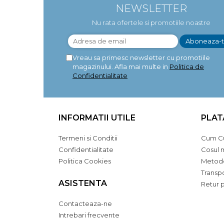
NEWSLETTER
Nu rata ofertele si promotiile noastre
Vreau sa primesc newsletter cu promotiile
magazinului. Afla mai multe in
Politica de
Confidentialitate
INFORMATII UTILE
PLAT
Termeni si Conditii
Cum C
Confidentialitate
Cosul 
Politica Cookies
Metode
Transpo
ASISTENTA
Retur 
Contacteaza-ne
Intrebari frecvente