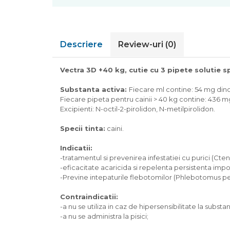
Pompa apa acvariu
Lampa pentru acvariu
Neoane si LED-uri pentru acvarii
Descriere
Review-uri
(0)
Incalzitoare
Substrat acvariu
Vectra 3D +40 kg, cutie cu 3 pipete solutie s
Sisteme CO2
Sterilizator acvariu
Substanta activa:
Fiecare ml contine: 54 mg dino
Racitoare
Fiecare pipeta pentru cainii > 40 kg contine: 436 m
Fertilizatori acvarii
Excipienti: N-octil-2-pirolidon, N-metilpirolidon.
Tratamente pesti acvariu
Specii tinta:
caini.
Teste apa
Furtune si conectori acvarii
Indicatii:
Curatare acvarii
-tratamentul si prevenirea infestatiei cu purici (Cte
-eficacitate acaricida si repelenta persistenta impo
Conditioneri apa acvariu
-Previne intepaturile flebotomilor (Phlebotomus pern
Medii filtrante
Decoruri si plante artificiale
Contraindicatii:
Accesorii acvarii
-a nu se utiliza in caz de hipersensibilitate la substa
-a nu se administra la pisici;
Piese de schimb