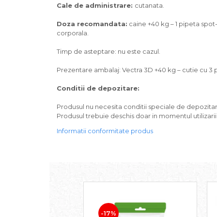
Pasari
Cale de administrare:
cutanata.
Batoane
Doza recomandata:
caine +40 kg – 1 pipeta spot
Colivii pentru pasari
corporala.
Hrana pasari
Rozatoare
Timp de asteptare: nu este cazul.
Igiena rozatoare
Prezentare ambalaj: Vectra 3D +40 kg – cutie cu 3 p
Hrana Rozatoare
Conditii de depozitare:
Reptile
Hrana reptile
Produsul nu necesita conditii speciale de depozitar
Igiena reptile
Produsul trebuie deschis doar in momentul utilizarii
Decoruri terarii
Informatii conformitate produs
Incalzitoare si pompe terarii
Solutii iluminat terarii
Lampi terarii
Suplimente vitamino minerale
reptile
Accesorii diverse terarii
Iazuri
-17%