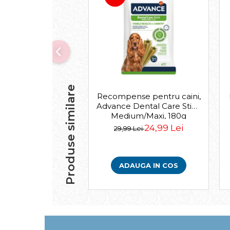
Igiena Iazuri
Conditioner apa iaz
Hrana pesti iazuri
Teste apa iaz
Filtre iaz
Pompe iaz
Incalzitor Iaz
Produse similare
Accesorii iaz
Recompense pentru caini,
Cai
Advance Dental Care Stick
Medium/Maxi, 180g
Toaletare cai
24,99 Lei
29,99 Lei
Casti echitatie
Accesorii cai
ADAUGA IN COS