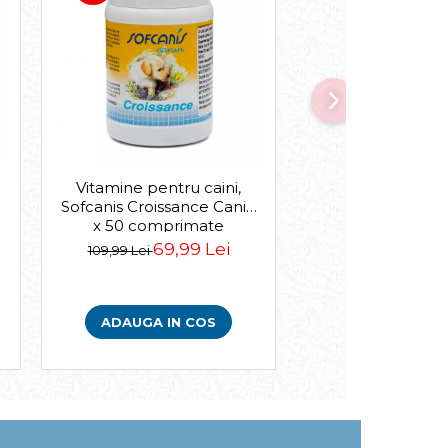
Hrana uscata pent
Vitamine pentru caini,
Brit Premium By
Sofcanis Croissance Canin
Adult L, 15
x 50 comprimate
de la 119,99
69,99 Lei
109,99 Lei
VEZI VARIA
ADAUGA IN COS