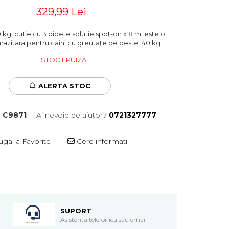
329,99 Lei
kg, cutie cu 3 pipete solutie spot-on x 8 ml este o
arazitara pentru caini cu greutate de peste 40 kg .
STOC EPUIZAT
ALERTA STOC
:
C9871
Ai nevoie de ajutor?
0721327777
ga la Favorite
Cere informatii
SUPORT
Asistenta telefonica sau email