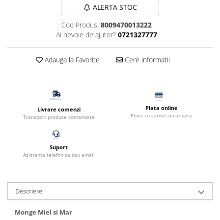
ALERTA STOC
Filtru extern acvariu
Filtru intern acvariu
Cod Produs:
8009470013222
Ai nevoie de ajutor?
0721327777
Pompe aer acvariu
Pompa apa acvariu
Adauga la Favorite
Cere informatii
Lampa pentru acvariu
Neoane si LED-uri pentru acvarii
Incalzitoare
Substrat acvariu
Plata online
Livrare comenzi
Sisteme CO2
Plata cu cardul securizata
Transport produse comandate
Sterilizator acvariu
Racitoare
Suport
Fertilizatori acvarii
Asistenta telefonica sau email
Tratamente pesti acvariu
Teste apa
Furtune si conectori acvarii
Descriere
Curatare acvarii
Monge Miel si Mar
Conditioneri apa acvariu