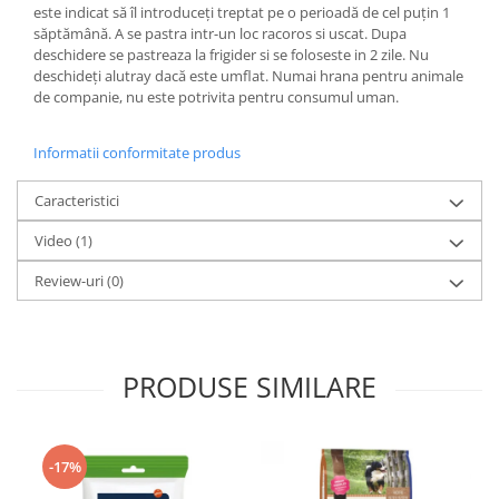
este indicat să îl introduceți treptat pe o perioadă de cel puțin 1
Lampi terarii
săptămână. A se pastra intr-un loc racoros si uscat. Dupa
deschidere se pastreaza la frigider si se foloseste in 2 zile. Nu
Suplimente vitamino minerale
deschideți alutray dacă este umflat. Numai hrana pentru animale
reptile
de companie, nu este potrivita pentru consumul uman.
Accesorii diverse terarii
Iazuri
Informatii conformitate produs
Igiena Iazuri
Conditioner apa iaz
Caracteristici
Hrana pesti iazuri
Video
(1)
Teste apa iaz
Review-uri
(0)
Filtre iaz
Pompe iaz
Incalzitor Iaz
Accesorii iaz
PRODUSE SIMILARE
Cai
Toaletare cai
Casti echitatie
-17%
Accesorii cai