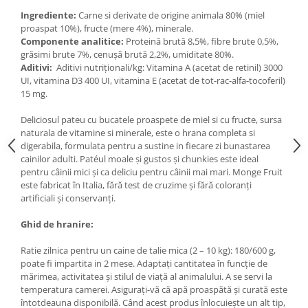
Medii filtrante
Ingrediente:
Carne si derivate de origine animala 80% (miel
Decoruri si plante artificiale
proaspat 10%), fructe (mere 4%), minerale.
Componente analitice:
Proteină brută 8,5%, fibre brute 0,5%,
Accesorii acvarii
grăsimi brute 7%, cenușă brută 2,2%, umiditate 80%.
Piese de schimb
Aditivi:
Aditivi nutriționali/kg: Vitamina A (acetat de retinil) 3000
UI, vitamina D3 400 UI, vitamina E (acetat de tot-rac-alfa-tocoferil)
Pasari
15 mg.
Batoane
Deliciosul pateu cu bucatele proaspete de miel si cu fructe, sursa
Colivii pentru pasari
naturala de vitamine si minerale, este o hrana completa si
Hrana pasari
digerabila, formulata pentru a sustine in fiecare zi bunastarea
Rozatoare
cainilor adulti. Patéul moale și gustos și chunkies este ideal
pentru câinii mici și ca deliciu pentru câinii mai mari. Monge Fruit
Igiena rozatoare
este fabricat în Italia, fără test de cruzime și fără coloranți
Hrana Rozatoare
artificiali și conservanți.
Reptile
Ghid de hranire:
Hrana reptile
Ratie zilnica pentru un caine de talie mica (2 – 10 kg): 180/600 g,
Igiena reptile
poate fi impartita in 2 mese. Adaptați cantitatea în funcție de
Decoruri terarii
mărimea, activitatea și stilul de viață al animalului. A se servi la
Incalzitoare si pompe terarii
temperatura camerei. Asigurați-vă că apă proaspătă și curată este
întotdeauna disponibilă. Când acest produs înlocuiește un alt tip,
Solutii iluminat terarii