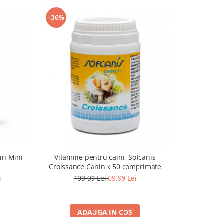
-36%
in Mini
Vitamine pentru caini, Sofcanis
Hrana usca
Croissance Canin x 50 comprimate
By
i
109,99 Lei
69,99 Lei
ADAUGA IN COS