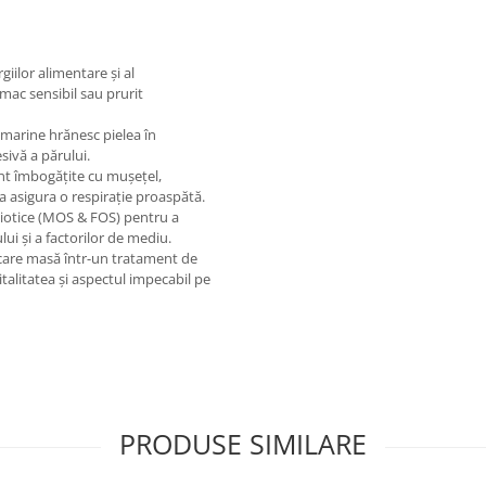
rgiilor alimentare și al
omac sensibil sau prurit
 marine hrănesc pielea în
sivă a părului.
nt îmbogățite cu mușețel,
 a asigura o respirație proaspătă.
biotice (MOS & FOS) pentru a
lui și a factorilor de mediu.
care masă într-un tratament de
talitatea și aspectul impecabil pe
PRODUSE SIMILARE