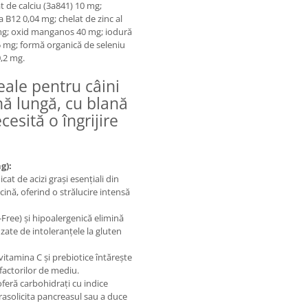
 de calciu (3a841) 10 mg;
a B12 0,04 mg; chelat de zinc al
 mg; oxid manganos 40 mg; iodură
15 mg; formă organică de seleniu
,2 mg.
eale pentru câini
nă lungă, cu blană
esită o îngrijire
g):
cat de acizi grași esențiali din
ină, oferind o strălucire intensă
Free) și hipoalergenică elimină
auzate de intoleranțele la gluten
vitamina C și prebiotice întărește
factorilor de mediu.
oferă carbohidrați cu indice
rasolicita pancreasul sau a duce