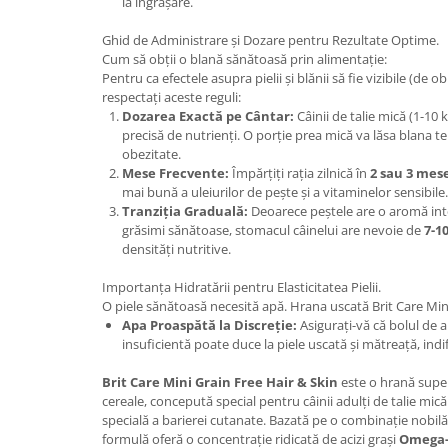
la îngrășare.
Lampi terarii
Ghid de Administrare și Dozare pentru Rezultate Optime.
Suplimente vitamino minerale
Cum să obții o blană sănătoasă prin alimentație:
reptile
Pentru ca efectele asupra pielii și blănii să fie vizibile (de 
Accesorii diverse terarii
respectați aceste reguli:
Dozarea Exactă pe Cântar:
Câinii de talie mică (1-10 
Iazuri
precisă de nutrienți. O porție prea mică va lăsa blana t
Igiena Iazuri
obezitate.
Mese Frecvente:
Împărțiți rația zilnică în
2 sau 3 mes
Conditioner apa iaz
mai bună a uleiurilor de pește și a vitaminelor sensibile.
Hrana pesti iazuri
Tranziția Graduală:
Deoarece peștele are o aromă inte
Teste apa iaz
grăsimi sănătoase, stomacul câinelui are nevoie de
7-10
densități nutritive.
Filtre iaz
Pompe iaz
Importanța Hidratării pentru Elasticitatea Pielii.
O piele sănătoasă necesită apă. Hrana uscată Brit Care Min
Incalzitor Iaz
Apa Proaspătă la Discreție:
Asigurați-vă că bolul de 
Accesorii iaz
insuficientă poate duce la piele uscată și mătreață, indi
Cai
Brit Care Mini Grain Free Hair & Skin
este o hrană super
Toaletare cai
cereale, concepută special pentru câinii adulți de talie mică 
Casti echitatie
specială a barierei cutanate. Bazată pe o combinație nobil
formulă oferă o concentrație ridicată de acizi grași
Omega-
Accesorii cai