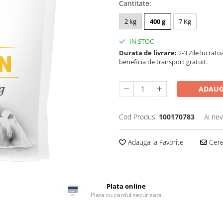
Cantitate
:
2 kg
400 g
7 Kg
IN STOC
Durata de livrare:
2-3 Zile lucrato
beneficia de transport gratuit.
ADAUG
Cod Produs:
100170783
Ai nev
Adauga la Favorite
Cere 
Plata online
Plata cu cardul securizata