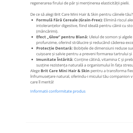
regenerarea firului de păr și menținerea elasticității pielii.
De ce să alegi Brit Care Mini Hair & Skin pentru câinele tău?
Formulă Fără Cereale (Grain-Free):
Elimină riscul ale
intoleranțelor digestive, fiind ideală pentru câinii cu st
(mâncărimi).
Efect „Glow” pentru Blană:
Uleiul de somon și algele
profunzime, oferind strălucire și reducând căderea exce
Protecție Dentară:
Bobițele de dimensiuni reduse su
cuișoare și salvie pentru a preveni formarea tartrului și
Imunitate Întărită:
Conține cătină, vitamina C și pre
susține rezistența naturală a organismului în fața stresu
Alege
Brit Care Mini Hair & Skin
pentru a transforma fie
înfrumusețare natural, oferindu-i micului tău companion vi
care îl merită!
Informatii conformitate produs