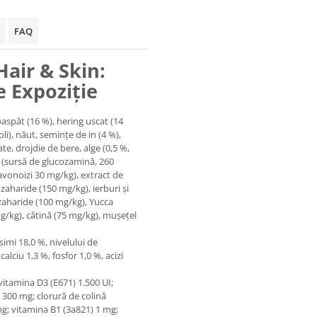
FAQ
Hair & Skin:
e Expoziție
spăt (16 %), hering uscat (14
i), năut, semințe de in (4 %),
te, drojdie de bere, alge (0,5 %,
 (sursă de glucozamină, 260
avonoizi 30 mg/kg), extract de
zaharide (150 mg/kg), ierburi şi
ozaharide (100 mg/kg), Yucca
g/kg), cătină (75 mg/kg), mușețel
imi 18,0 %, nivelului de
alciu 1,3 %, fosfor 1,0 %, acizi
vitamina D3 (E671) 1.500 UI;
 300 mg; clorură de colină
mg; vitamina B1 (3a821) 1 mg;