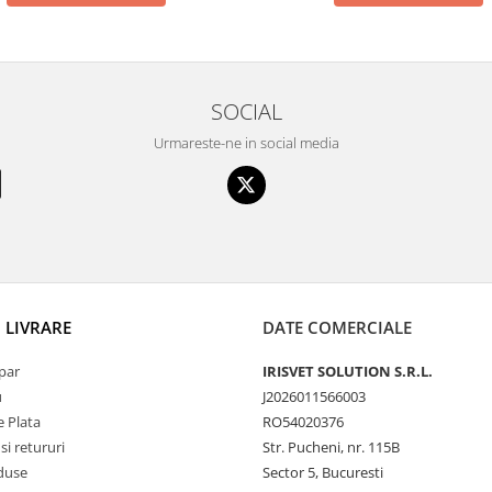
SOCIAL
Urmareste-ne in social media
I LIVRARE
DATE COMERCIALE
par
IRISVET SOLUTION S.R.L.
u
J2026011566003
 Plata
RO54020376
si retururi
Str. Pucheni, nr. 115B
duse
Sector 5, Bucuresti