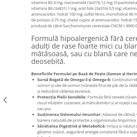
vitamina B2 4 mg; niacinamidă (3a315) 12 mg; D-pantotenat
Medii filtrante
vitamina B6 (3a831) 1 mg; acid folic (3a316) 0,5 mg; vitamin
Decoruri si plante artificiale
aminoacizilor, hidrat 100 mg; sulfat feros, monohidrat 80
de potasiu 0,75 mg; chelat cupric al aminoacizilor, hidrat 
Accesorii acvarii
produsă de către Saccharomyces cerevisiae CNCM I-3060 0
Piese de schimb
Pasari
Formulă hipoalergenică fără cer
adulți de rase foarte mici cu bla
Batoane
mătăsoasă, sau cu blană care nec
Colivii pentru pasari
deosebită.
Hrana pasari
Rozatoare
Beneficiile Formulei pe Bază de Pește (Somon și Herin
Igiena rozatoare
Sursă Bogată de Omega-3 și Omega-6:
Conținutul ridi
somon și ulei de somon hrănește firul de păr de la rădăc
Hrana Rozatoare
și reducând căderea excesivă.
Reptile
Protecția Pielii Sensibile:
Formula fără cereale (Grain-
riscul iritațiilor cutanate, al mâncărimilor și al roșeții c
Hrana reptile
sau pui.
Igiena reptile
Susținerea Sistemului Imunitar:
Adaosul de cătină, 
Decoruri terarii
bariera naturală de protecție a organismului împotriva 
Sănătatea Digestivă și Metabolică:
Hrișca și năutul 
Incalzitoare si pompe terarii
glicemic scăzut, asigurând energie constantă fără a sup
Solutii iluminat terarii