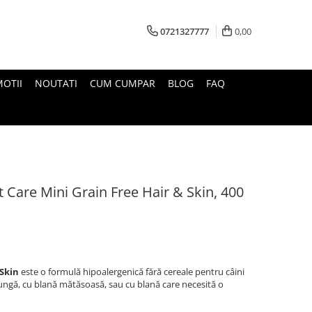
0721327777
0,00
OTII
NOUTATI
CUM CUMPAR
BLOG
FAQ
t Care Mini Grain Free Hair & Skin, 400
 Skin
este o
formulă hipoalergenică fără cereale pentru câini
 lungă, cu blană mătăsoasă, sau cu blană care necesită o