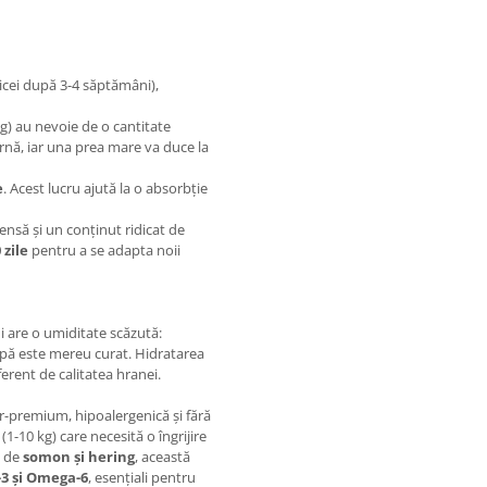
obicei după 3-4 săptămâni),
kg) au nevoie de o cantitate
ernă, iar una prea mare va duce la
e
. Acest lucru ajută la o absorbție
nsă și un conținut ridicat de
 zile
pentru a se adapta noii
i are o umiditate scăzută:
apă este mereu curat. Hidratarea
ferent de calitatea hranei.
-premium, hipoalergenică și fără
(1-10 kg) care necesită o îngrijire
ă de
somon și hering
, această
3 și Omega-6
, esențiali pentru