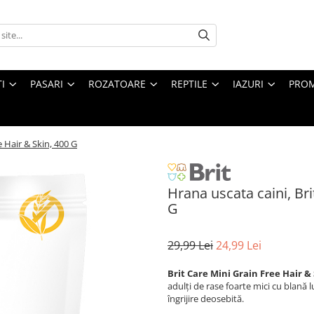
I
PASARI
ROZATOARE
REPTILE
IAZURI
PROM
e Hair & Skin, 400 G
Hrana uscata caini, Bri
G
29,99 Lei
24,99 Lei
Brit Care Mini Grain Free Hair &
adulți de rase foarte mici cu blană
îngrijire deosebită.