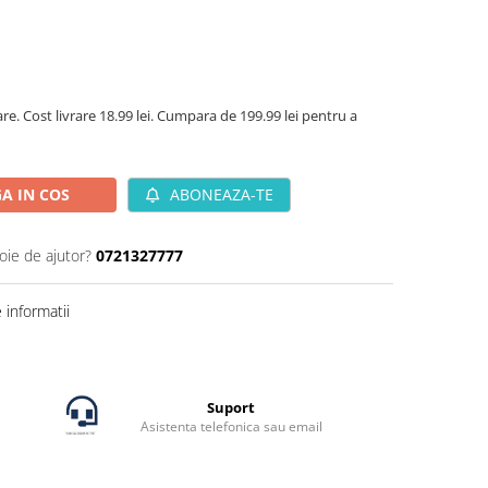
are. Cost livrare 18.99 lei. Cumpara de 199.99 lei pentru a
A IN COS
ABONEAZA-TE
oie de ajutor?
0721327777
informatii
Suport
Asistenta telefonica sau email