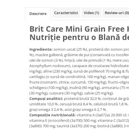
Filtru extern acvariu
Caracteristici
Video
(1)
Review-uri
(0)
Filtru intern acvariu
Descriere
Pompe aer acvariu
Brit Care Mini Grain Free 
Pompa apa acvariu
Nutriție pentru o Blană d
Lampa pentru acvariu
Neoane si LED-uri pentru acvarii
Ingrediente:
somon uscat (25 %), proteină din somon proa
Incalzitoare
%), mazăre galbenă, grăsime de pui (conservată cu tocoferol
Substrat acvariu
ulei de somon (3 %), hrișcă, ulei de primulă (1 %), mere usca
Sisteme CO2
Ascophyllum nodosum), carapace de crustacee hidrolizate
mg/kg), afine (230 mg/kg, sursă de polifenoli 70 mg/kg & fl
Sterilizator acvariu
cartilagiu (o sursă de condroitină, 160 mg/kg), manan-oligo
Racitoare
fructe (rozmarin, citrice, curcumă, 150 mg/kg), fructo-olig
schidigera (100 mg/kg), inulină (90 mg/kg), armurariu (75 m
Fertilizatori acvarii
(30 mg/kg), cuişoare (30 mg/kg), salvie (25 mg/kg).
Tratamente pesti acvariu
Compuși analitici:
proteină brută 32,0 %, conţinut de grăs
Teste apa
umiditate 10,0 %, cenuşă brută 8,4 %, celuloză brută 1,8 %, c
graşi omega 3 2,4 %, acizi graşi omega 6 2,7 %.
Furtune si conectori acvarii
Compoziție nutrițională:
vitamina A (3a672a) 20.000 UI; 
Curatare acvarii
vitamina E (α-tocoferol) (3a700) 500 mg; vitamina C (3a312)
Conditioneri apa acvariu
(3a890) 700 mg; taurină (3a370) 200 mg; biotină (3a880) 3 