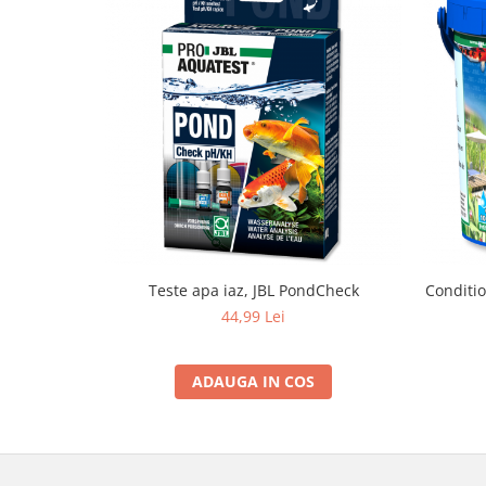
Lampi terarii
Suplimente vitamino minerale
reptile
Accesorii diverse terarii
Iazuri
Igiena Iazuri
Conditioner apa iaz
Hrana pesti iazuri
Teste apa iaz
Filtre iaz
Teste apa iaz, JBL PondCheck
Conditio
Pompe iaz
44,99 Lei
Incalzitor Iaz
Accesorii iaz
ADAUGA IN COS
Cai
Toaletare cai
Casti echitatie
Accesorii cai