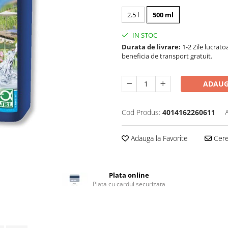
2.5 l
500 ml
IN STOC
Durata de livrare:
1-2 Zile lucrato
beneficia de transport gratuit.
ADAUG
Cod Produs:
4014162260611
Adauga la Favorite
Cere 
Plata online
Plata cu cardul securizata