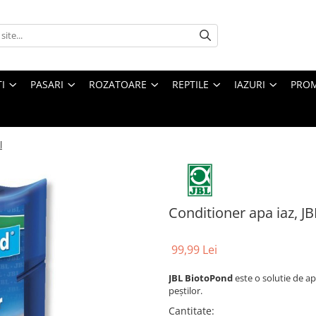
I
PASARI
ROZATOARE
REPTILE
IAZURI
PROM
l
Conditioner apa iaz, J
99,99 Lei
JBL BiotoPond
este o solutie de ap
peștilor.
Cantitate
: