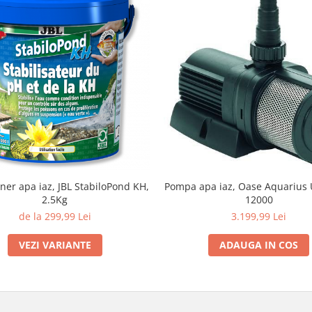
ner apa iaz, JBL StabiloPond KH,
Pompa apa iaz, Oase Aquarius 
2.5Kg
12000
de la 299,99 Lei
3.199,99 Lei
VEZI VARIANTE
ADAUGA IN COS