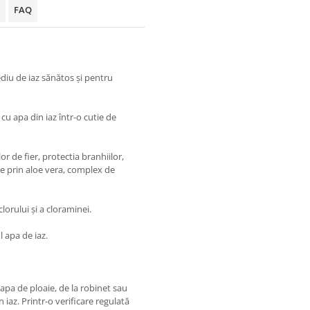
FAQ
diu de iaz sănătos și pentru
 cu apa din iaz într-o cutie de
r de fier, protectia branhiilor,
jire prin aloe vera, complex de
orului și a cloraminei.
 apa de iaz.
apa de ploaie, de la robinet sau
iaz. Printr-o verificare regulată