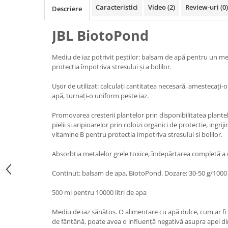
Caracteristici
Video
(2)
Review-uri
(0)
Descriere
Filtru extern acvariu
Filtru intern acvariu
JBL BiotoPond
Pompe aer acvariu
Pompa apa acvariu
Mediu de iaz potrivit peștilor: balsam de apă pentru un me
Lampa pentru acvariu
protecția împotriva stresului și a bolilor.
Neoane si LED-uri pentru acvarii
Ușor de utilizat: calculați cantitatea necesară, amestecați-o
Incalzitoare
apă, turnați-o uniform peste iaz.
Substrat acvariu
Promovarea cresterii plantelor prin disponibilitatea plantelo
Sisteme CO2
pielii si aripioarelor prin coloizi organici de protectie, ingri
Sterilizator acvariu
vitamine B pentru protectia impotriva stresului si bolilor.
Racitoare
Absorbția metalelor grele toxice, îndepărtarea completă a cl
Fertilizatori acvarii
Tratamente pesti acvariu
Continut: balsam de apa, BiotoPond. Dozare: 30-50 g/1000 l
Teste apa
500 ml pentru 10000 litri de apa
Furtune si conectori acvarii
Curatare acvarii
Mediu de iaz sănătos. O alimentare cu apă dulce, cum ar fi 
de fântână, poate avea o influență negativă asupra apei din 
Conditioneri apa acvariu