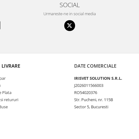
SOCIAL
Urmareste-ne in social media
I LIVRARE
DATE COMERCIALE
par
IRISVET SOLUTION S.R.L.
u
J2026011566003
 Plata
RO54020376
si retururi
Str. Pucheni, nr. 115B
duse
Sector 5, Bucuresti