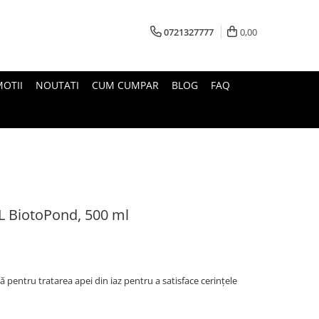
0721327777
0,00
OTII
NOUTATI
CUM CUMPAR
BLOG
FAQ
BL BiotoPond, 500 ml
ă pentru tratarea apei din iaz pentru a satisface cerințele