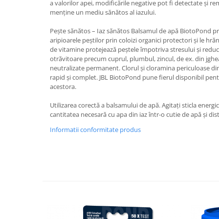
a valorilor apei, modificările negative pot fi detectate și 
Medii filtrante
menține un mediu sănătos al iazului.
Decoruri si plante artificiale
Pește sănătos – Iaz sănătos Balsamul de apă BiotoPond prot
Accesorii acvarii
aripioarele peștilor prin coloizi organici protectori și le h
Piese de schimb
de vitamine protejează peștele împotriva stresului și reduce
Pasari
otrăvitoare precum cuprul, plumbul, zincul, de ex. din jghe
neutralizate permanent. Clorul și cloramina periculoase di
Batoane
rapid și complet. JBL BiotoPond pune fierul disponibil pentr
Colivii pentru pasari
acestora.
Hrana pasari
Utilizarea corectă a balsamului de apă. Agitați sticla ener
Rozatoare
cantitatea necesară cu apa din iaz într-o cutie de apă și dis
Igiena rozatoare
Informatii conformitate produs
Hrana Rozatoare
Reptile
Hrana reptile
Igiena reptile
Decoruri terarii
Incalzitoare si pompe terarii
Solutii iluminat terarii