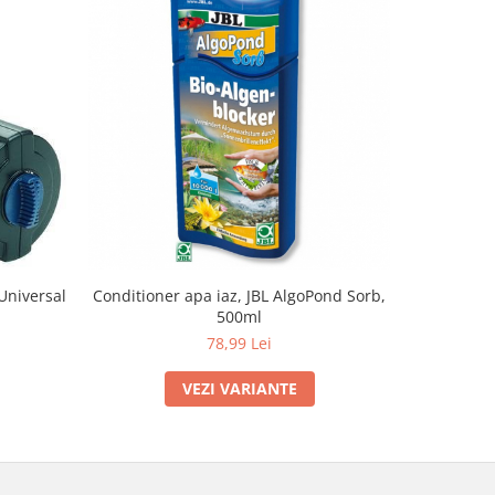
Universal
Conditioner apa iaz, JBL AlgoPond Sorb,
Condition
500ml
78,99 Lei
VEZI VARIANTE