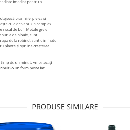
remediate imediat pentru a
ejează branhiile, pielea și
rănește cu aloe vera. Un complex
 riscul de boli. Metale grele
aburile de ploaie, sunt
n apa de la robinet sunt eliminate
u plante și sprijină creșterea
gic timp de un minut. Amestecați
tribuiți-o uniform peste iaz.
PRODUSE SIMILARE