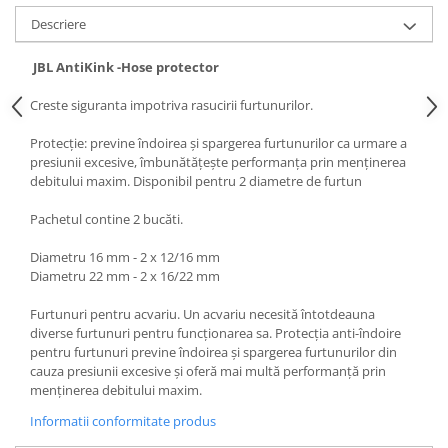
Medii filtrante
Descriere
Decoruri si plante artificiale
Accesorii acvarii
JBL AntiKink -Hose protector
Piese de schimb
Creste siguranta impotriva rasucirii furtunurilor.
Pasari
Protecție: previne îndoirea și spargerea furtunurilor ca urmare a
Batoane
presiunii excesive, îmbunătățește performanța prin menținerea
Colivii pentru pasari
debitului maxim. Disponibil pentru 2 diametre de furtun
Hrana pasari
Pachetul contine
2
bucăti
.
Rozatoare
Diametru
16 mm - 2 x 12/16 mm
Igiena rozatoare
Diametru 22 mm - 2 x 16/22 mm
Hrana Rozatoare
Reptile
Furtunuri pentru acvariu. Un acvariu necesită întotdeauna
diverse furtunuri pentru funcționarea sa. Protecția anti-îndoire
Hrana reptile
pentru furtunuri previne îndoirea și spargerea furtunurilor din
Igiena reptile
cauza presiunii excesive și oferă mai multă performanță prin
menținerea debitului maxim.
Decoruri terarii
Incalzitoare si pompe terarii
Informatii conformitate produs
Solutii iluminat terarii