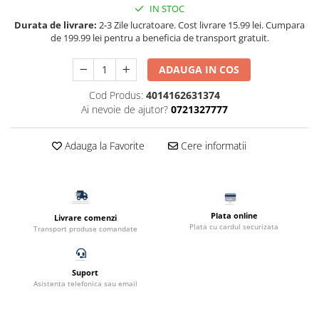
IN STOC
Filtru extern acvariu
Durata de livrare:
2-3 Zile lucratoare. Cost livrare 15.99 lei. Cumpara
Filtru intern acvariu
de 199.99 lei pentru a beneficia de transport gratuit.
Pompe aer acvariu
ADAUGA IN COS
Pompa apa acvariu
Lampa pentru acvariu
Cod Produs:
4014162631374
Neoane si LED-uri pentru acvarii
Ai nevoie de ajutor?
0721327777
Incalzitoare
Substrat acvariu
Adauga la Favorite
Cere informatii
Sisteme CO2
Sterilizator acvariu
Racitoare
Plata online
Fertilizatori acvarii
Livrare comenzi
Plata cu cardul securizata
Transport produse comandate
Tratamente pesti acvariu
Teste apa
Furtune si conectori acvarii
Suport
Asistenta telefonica sau email
Curatare acvarii
Conditioneri apa acvariu