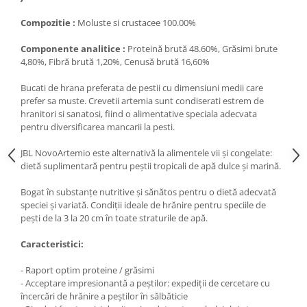
Medii filtrante
Compozitie :
Moluste si crustacee 100.00%
Decoruri si plante artificiale
Accesorii acvarii
Componente analitice :
Proteină brută 48.60%, Grăsimi brute
4,80%, Fibră brută 1,20%, Cenusă brută 16,60%
Piese de schimb
Pasari
Bucati de hrana preferata de pestii cu dimensiuni medii care
prefer sa muste. Crevetii artemia sunt condiserati estrem de
Batoane
hranitori si sanatosi, fiind o alimentative speciala adecvata
Colivii pentru pasari
pentru diversificarea mancarii la pesti.
Hrana pasari
JBL NovoArtemio este alternativă la alimentele vii și congelate:
Rozatoare
dietă suplimentară pentru peștii tropicali de apă dulce și marină.
Igiena rozatoare
Bogat în substanțe nutritive și sănătos pentru o dietă adecvată
Hrana Rozatoare
speciei și variată. Condiții ideale de hrănire pentru speciile de
Reptile
pești de la 3 la 20 cm în toate straturile de apă.
Hrana reptile
Caracteristici:
Igiena reptile
Decoruri terarii
- Raport optim proteine / grăsimi
- Acceptare impresionantă a peștilor: expediții de cercetare cu
Incalzitoare si pompe terarii
încercări de hrănire a peștilor în sălbăticie
Solutii iluminat terarii