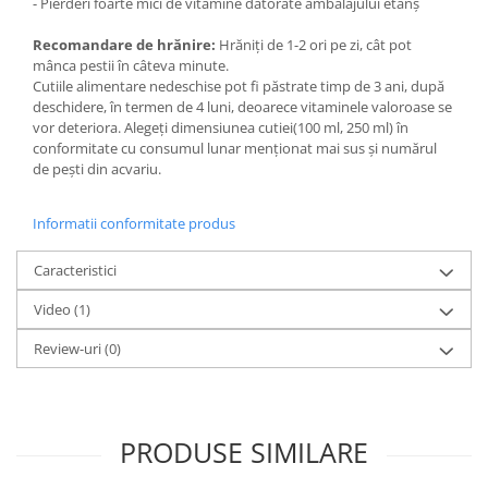
- Pierderi foarte mici de vitamine datorate ambalajului etanș
Lampi terarii
Recomandare de hrănire:
Hrăniți de 1-2 ori pe zi, cât pot
Suplimente vitamino minerale
mânca pestii în câteva minute.
reptile
Cutiile alimentare nedeschise pot fi păstrate timp de 3 ani, după
Accesorii diverse terarii
deschidere, în termen de 4 luni, deoarece vitaminele valoroase se
vor deteriora. Alegeți dimensiunea cutiei(100 ml, 250 ml) în
Iazuri
conformitate cu consumul lunar menționat mai sus și numărul
Igiena Iazuri
de pești din acvariu.
Conditioner apa iaz
Hrana pesti iazuri
Informatii conformitate produs
Teste apa iaz
Caracteristici
Filtre iaz
Pompe iaz
Video
(1)
Incalzitor Iaz
Review-uri
(0)
Accesorii iaz
Cai
Toaletare cai
PRODUSE SIMILARE
Casti echitatie
Accesorii cai