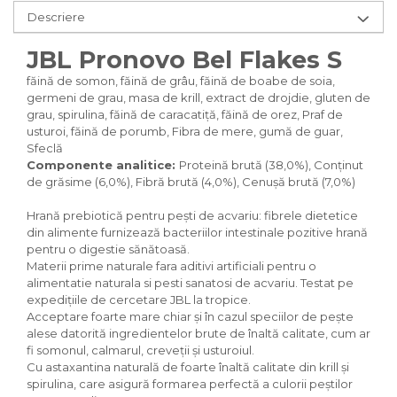
Pasari
Descriere
Batoane
Colivii pentru pasari
JBL Pronovo Bel Flakes S
Hrana pasari
făină de somon, făină de grâu, făină de boabe de soia,
Rozatoare
germeni de grau, masa de krill, extract de drojdie, gluten de
grau, spirulina, făină de caracatiță, făină de orez, Praf de
Igiena rozatoare
usturoi, făină de porumb, Fibra de mere, gumă de guar,
Hrana Rozatoare
Sfeclă
Reptile
Componente analitice:
Proteină brută (38,0%), Conținut
de grăsime (6,0%), Fibră brută (4,0%), Cenușă brută (7,0%)
Hrana reptile
Igiena reptile
Hrană prebiotică pentru pești de acvariu: fibrele dietetice
din alimente furnizează bacteriilor intestinale pozitive hrană
Decoruri terarii
pentru o digestie sănătoasă.
Incalzitoare si pompe terarii
Materii prime naturale fara aditivi artificiali pentru o
Solutii iluminat terarii
alimentatie naturala si pesti sanatosi de acvariu. Testat pe
Lampi terarii
expedițiile de cercetare JBL la tropice.
Acceptare foarte mare chiar și în cazul speciilor de pește
Suplimente vitamino minerale
alese datorită ingredientelor brute de înaltă calitate, cum ar
reptile
fi somonul, calmarul, creveții și usturoiul.
Accesorii diverse terarii
Cu astaxantina naturală de foarte înaltă calitate din krill și
Iazuri
spirulina, care asigură formarea perfectă a culorii peștilor