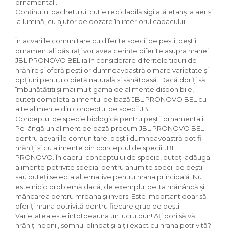
ornamentali.
Igiena Iazuri
Conținutul pachetului: cutie reciclabilă sigilată etanș la aer și
Conditioner apa iaz
la lumină, cu ajutor de dozare în interiorul capacului.
Hrana pesti iazuri
Teste apa iaz
În acvariile comunitare cu diferite specii de pești, peștii
ornamentali păstrați vor avea cerințe diferite asupra hranei.
Filtre iaz
JBL PRONOVO BEL ia în considerare diferitele tipuri de
Pompe iaz
hrănire și oferă peștilor dumneavoastră o mare varietate și
Incalzitor Iaz
opțiuni pentru o dietă naturală și sănătoasă. Dacă doriți să
îmbunătățiți și mai mult gama de alimente disponibile,
Accesorii iaz
puteți completa alimentul de bază JBL PRONOVO BEL cu
Cai
alte alimente din conceptul de specii JBL.
Toaletare cai
Conceptul de specie biologică pentru peștii ornamentali:
Pe lângă un aliment de bază precum JBL PRONOVO BEL
Casti echitatie
pentru acvariile comunitare, peștii dumneavoastră pot fi
Accesorii cai
hrăniți și cu alimente din conceptul de specii JBL
PRONOVO. În cadrul conceptului de specie, puteți adăuga
alimente potrivite special pentru anumite specii de pești
sau puteți selecta alternative pentru hrana principală. Nu
este nicio problemă dacă, de exemplu, betta mănâncă și
mâncarea pentru mreana și invers. Este important doar să
oferiți hrana potrivită pentru fiecare grup de pești.
Varietatea este întotdeauna un lucru bun! Ați dori să vă
hrăniți neonii, somnul blindat și alții exact cu hrana potrivită?