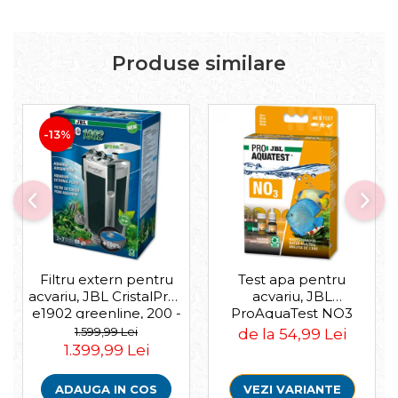
Produse similare
-13%
Filtru extern pentru
Test apa pentru
acvariu, JBL CristalProfi
acvariu, JBL
e1902 greenline, 200 -
ProAquaTest NO3
800 L
Nitrat, 40 Teste
1.599,99 Lei
de la 54,99 Lei
1.399,99 Lei
ADAUGA IN COS
VEZI VARIANTE