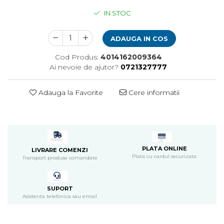
Pompa apa acvariu
IN STOC
Lampa pentru acvariu
Neoane si LED-uri pentru acvarii
ADAUGA IN COS
Incalzitoare
Cod Produs:
4014162009364
Substrat acvariu
Ai nevoie de ajutor?
0721327777
Sisteme CO2
Sterilizator acvariu
Adauga la Favorite
Cere informatii
Racitoare
Fertilizatori acvarii
Tratamente pesti acvariu
Teste apa
Furtune si conectori acvarii
PLATA ONLINE
LIVRARE COMENZI
Curatare acvarii
Plata cu cardul securizata
Transport produse comandate
Conditioneri apa acvariu
Medii filtrante
Decoruri si plante artificiale
SUPORT
Asistenta telefonica sau email
Accesorii acvarii
Piese de schimb