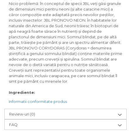
Nicio problemă: în conceptul de specii JBL veți găsi granule
de dimensiuni mici pentru neoni (și alte caracine mici) a
căror compoziție este adaptată precis nevoilor peștilor,
inclusiv insectelor: JBL PRONOVO NEON. În habitatele lor
naturale din America de Sud, neonii trăiesc în biotopuri de
apă neagră foarte sărace în nutrienți și depind de
planctonul de dimensiuni mici. Somnul blindat, pe de altă
parte, trăiește pe pământ și are un spectru alimentar diferit.
JBL PRONOVO CORYDORAS (Corydoras = denumirea
științifică a genului somnului blindat) conține materiile prime
adecvate, precum creveții și spirulina. Somnul blindat are
nevoie de o dietă variată pentru o nutriție sănătoasă.
Creveții sunt reprezentativi pentru toate organismele
animale mici, inclusiv carapacea, pe care somnul blindat îl
simt pe pământ cu mrenele lor.
Ingrediente:
Informatii conformitate produs
Review-uri
(0)
FAQ