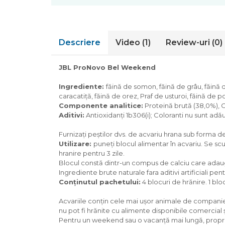
Pompa apa acvariu
Lampa pentru acvariu
Neoane si LED-uri pentru acvarii
Descriere
Video
(1)
Review-uri
(0)
Incalzitoare
Substrat acvariu
JBL ProNovo Bel Weekend
Sisteme CO2
Sterilizator acvariu
Ingrediente:
făină de somon, făină de grâu, făină d
Racitoare
caracatiță, făină de orez, Praf de usturoi, făină d
Fertilizatori acvarii
Componente analitice:
Proteină brută (38,0%), C
Aditivi:
Antioxidanți 1b306(i); Coloranti nu sunt adă
Tratamente pesti acvariu
Teste apa
Furnizați peștilor dvs. de acvariu hrana sub forma de
Furtune si conectori acvarii
Utilizare:
puneți blocul alimentar în acvariu. Se s
hranire pentru 3 zile.
Curatare acvarii
Blocul constă dintr-un compus de calciu care adaug
Conditioneri apa acvariu
Ingrediente brute naturale fara aditivi artificiali pen
Medii filtrante
Conținutul pachetului:
4 blocuri de hrănire. 1 blo
Decoruri si plante artificiale
Acvariile conțin cele mai ușor animale de companie p
Accesorii acvarii
nu pot fi hrănite cu alimente disponibile comercial 
Piese de schimb
Pentru un weekend sau o vacanță mai lungă, propr