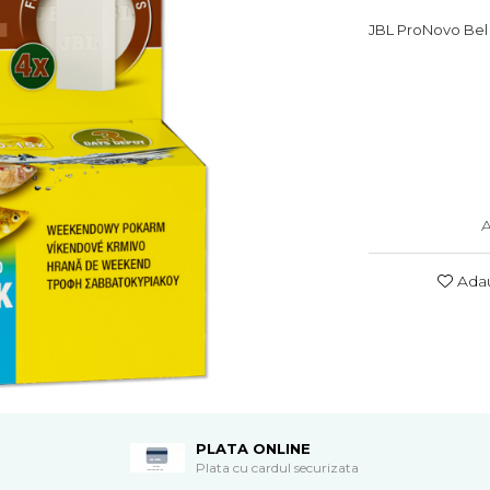
JBL ProNovo Bel 
A
Adau
PLATA ONLINE
Plata cu cardul securizata