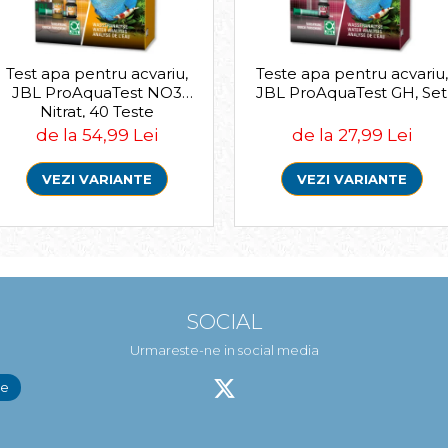
Test apa pentru acvariu,
Teste apa pentru acvariu,
JBL ProAquaTest NO3
JBL ProAquaTest GH, Set
Nitrat, 40 Teste
de la 54,99 Lei
de la 27,99 Lei
VEZI VARIANTE
VEZI VARIANTE
SOCIAL
Urmareste-ne in social media