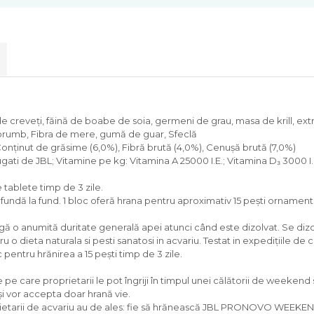
e creveți, făină de boabe de soia, germeni de grau, masa de krill, extra
e porumb, Fibra de mere, gumă de guar, Sfeclă
onținut de grăsime (6,0%), Fibră brută (4,0%), Cenușă brută (7,0%)
ugati de JBL; Vitamine pe kg: Vitamina A 25000 I.E.; Vitamina D₃ 3000 
 tablete timp de 3 zile.
cufundă la fund. 1 bloc oferă hrana pentru aproximativ 15 pești orname
ă o anumită duritate generală apei atunci când este dizolvat. Se diz
tru o dieta naturala si pesti sanatosi in acvariu. Testat in expedițiile de
c pentru hrănirea a 15 pești timp de 3 zile.
e care proprietarii le pot îngriji în timpul unei călătorii de weekend
și vor accepta doar hrană vie.
ietarii de acvariu au de ales: fie să hrănească JBL PRONOVO WEEKE