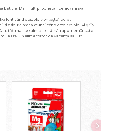
a.
sălbăticie. Dar mulți proprietari de acvarii s-ar
ă lent când peștele „rontește” pe el.
 își asigură hrana atunci când este nevoie. Ai grijă
l! Cantități mari de alimente rămân apoi nemâncate
 acumulează. Un alimentator de vacanță sau un