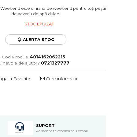
Weekend este o hrană de weekend pentru toți peștii
de acvariu de apă dulce.
STOC EPUIZAT
ALERTA STOC
Cod Produs:
4014162062215
i nevoie de ajutor?
0721327777
ga la Favorite
Cere informatii
SUPORT
Asistenta telefonica sau email