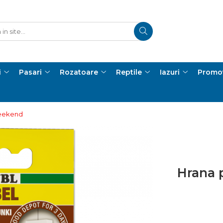
i
Pasari
Rozatoare
Reptile
Iazuri
Promot
Weekend
Hrana 