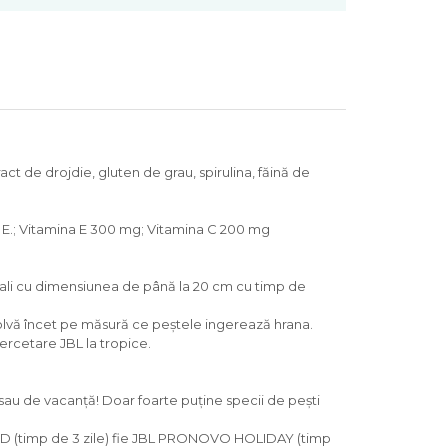
ct de drojdie, gluten de grau, spirulina, făină de
I. E.; Vitamina E 300 mg; Vitamina C 200 mg
ntali cu dimensiunea de până la 20 cm cu timp de
olvă încet pe măsură ce peștele ingerează hrana.
 cercetare JBL la tropice.
 sau de vacanță! Doar foarte puține specii de pești
ND (timp de 3 zile) fie JBL PRONOVO HOLIDAY (timp