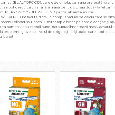
automat (JBL AUTOFOOD), care este umplut cu hrana preferată. granul
, se pot descurca chiar și fără hrană pentru o zi sau două - la fel ca în 
 avem JBL PRONOVO BEL WEEKEND pentru absențe scurte.
EEKEND sunt făcute dintr-un compus natural de calciu care se dizolv
somnul blindat sau loachiul, miros rapid hrana pe care o conține și apoi
ritatea oamenilor au intenții bune, dar supraalimentează masiv acvariu
 la probleme grave cu nivelul de oxigen și nitriți toxici, care apoi se
ai bune!