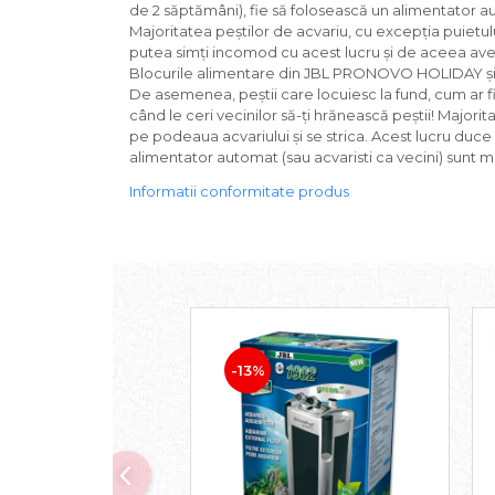
Pasari
de 2 săptămâni), fie să folosească un alimentator 
Majoritatea peștilor de acvariu, cu excepția puietului
Batoane
putea simți incomod cu acest lucru și de aceea
Colivii pentru pasari
Blocurile alimentare din JBL PRONOVO HOLIDAY și W
Hrana pasari
De asemenea, peștii care locuiesc la fund, cum ar fi 
când le ceri vecinilor să-ți hrănească peștii! Majo
Rozatoare
pe podeaua acvariului și se strica. Acest lucru duce
Igiena rozatoare
alimentator automat (sau acvaristi ca vecini) sunt m
Hrana Rozatoare
Informatii conformitate produs
Reptile
Hrana reptile
Igiena reptile
Decoruri terarii
Incalzitoare si pompe terarii
Solutii iluminat terarii
Lampi terarii
-13%
Suplimente vitamino minerale
reptile
Accesorii diverse terarii
Iazuri