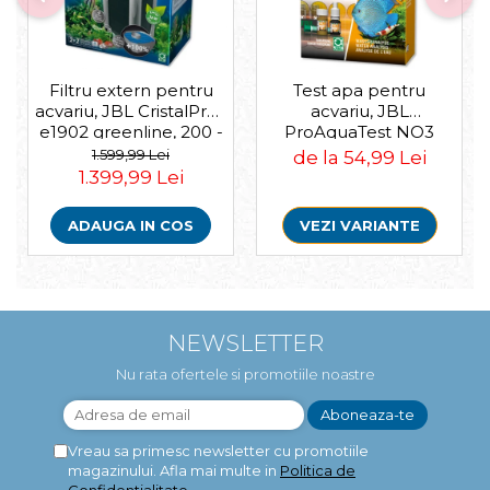
Filtru extern pentru
Test apa pentru
acvariu, JBL CristalProfi
acvariu, JBL
e1902 greenline, 200 -
ProAquaTest NO3
800 L
Nitrat, 40 Teste
1.599,99 Lei
de la 54,99 Lei
1.399,99 Lei
ADAUGA IN COS
VEZI VARIANTE
NEWSLETTER
Nu rata ofertele si promotiile noastre
Vreau sa primesc newsletter cu promotiile
magazinului. Afla mai multe in
Politica de