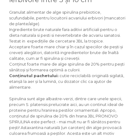
Igiena Iazuri
Conditioner apa iaz
Granulat alimentar de alge spirulina prebiotice,
Hrana pesti iazuri
scufundabile, pentru locuitorii acvariului erbivori (mancatori
de plante/alge).
Teste apa iaz
Ingrediente brute naturale fara aditivi artificiali pentru o
Filtre iaz
dieta naturala si pesti si nevertebrate de acvariu sanatosi.
Pompe iaz
Testat in expedițiile de cercetare JBL la tropice.
Incalzitor Iaz
Acceptare foarte mare chiar și în cazul speciilor de pești și
creveți alegători, datorită ingredientelor brute de înaltă
Accesorii iaz
calitate, cum ar fi spirulina și creveții.
Cai
Conținut foarte mare de alge spirulina de 20% pentru pești
sănătoși și formarea optimă a culorii.
Toaletare cai
Conținutul pachetului:
cutie reciclabilă originală sigilată,
Casti echitatie
etanșă la aer și la lumină, cu dozator clic ca ajutor de
Accesorii cai
alimentare.
Spirulina sunt alge albastre-verzi, dintre care unele specii,
precum S. platensis prelucrate aici, au un continut ideal de
proteine pentru hranirea pestilor ornamentali. Apropo,
conținutul de spirulina de 20% din hrana JBL PRONOVO
SPIRULINA este perfect - mai mult nu ar fi sănătos pentru
pești! Astaxantina naturală (un caroten) din alge provoacă
culoarea frumoasă a peștilor. Acesta este un alt motiv