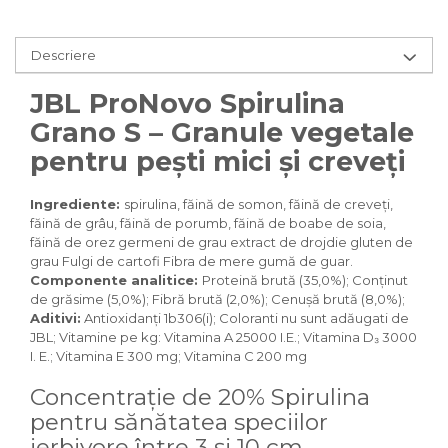
Pasari
Batoane
Descriere
Colivii pentru pasari
Hrana pasari
JBL ProNovo Spirulina
Rozatoare
Grano S – Granule vegetale
Igiena rozatoare
pentru pești mici și creveți
Hrana Rozatoare
Reptile
Ingrediente:
spirulina, făină de somon, făină de creveți,
Hrana reptile
făină de grâu, făină de porumb, făină de boabe de soia,
Igiena reptile
făină de orez germeni de grau extract de drojdie gluten de
grau Fulgi de cartofi Fibra de mere gumă de guar.
Decoruri terarii
Componente analitice:
Proteină brută (35,0%); Conținut
Incalzitoare si pompe terarii
de grăsime (5,0%); Fibră brută (2,0%); Cenușă brută (8,0%);
Solutii iluminat terarii
Aditivi:
Antioxidanți 1b306(i); Coloranti nu sunt adăugati de
Lampi terarii
JBL; Vitamine pe kg: Vitamina A 25000 I.E.; Vitamina D₃ 3000
I. E.; Vitamina E 300 mg; Vitamina C 200 mg
Suplimente vitamino minerale
reptile
Concentrație de 20% Spirulina
Accesorii diverse terarii
pentru sănătatea speciilor
Iazuri
ierbivore între 3 și 10 cm