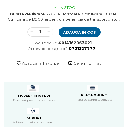
Pompa apa acvariu
IN STOC
Lampa pentru acvariu
Durata de livrare:
2-3 Zile lucratoare. Cost livrare 18.99 lei.
Neoane si LED-uri pentru acvarii
Cumpara de 199.99 lei pentru a beneficia de transport gratuit.
Incalzitoare
ADAUGA IN COS
Substrat acvariu
Sisteme CO2
Cod Produs:
4014162063021
Sterilizator acvariu
Ai nevoie de ajutor?
0721327777
Racitoare
Fertilizatori acvarii
Adauga la Favorite
Cere informatii
Tratamente pesti acvariu
Teste apa
Furtune si conectori acvarii
Curatare acvarii
Conditioneri apa acvariu
PLATA ONLINE
LIVRARE COMENZI
Plata cu cardul securizata
Transport produse comandate
Medii filtrante
Decoruri si plante artificiale
Accesorii acvarii
SUPORT
Piese de schimb
Asistenta telefonica sau email