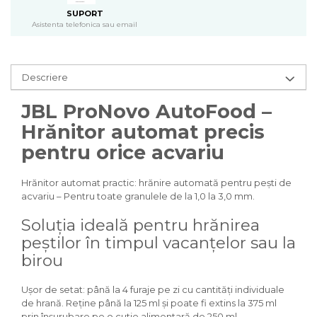
Pasari
SUPORT
Batoane
Asistenta telefonica sau email
Colivii pentru pasari
Hrana pasari
Rozatoare
Descriere
Igiena rozatoare
JBL ProNovo AutoFood –
Hrana Rozatoare
Hrănitor automat precis
Reptile
pentru orice acvariu
Hrana reptile
Igiena reptile
Hrănitor automat practic: hrănire automată pentru pești de
Decoruri terarii
acvariu – Pentru toate granulele de la 1,0 la 3,0 mm.
Incalzitoare si pompe terarii
Solutii iluminat terarii
Soluția ideală pentru hrănirea
Lampi terarii
peștilor în timpul vacanțelor sau la
Suplimente vitamino minerale
birou
reptile
Accesorii diverse terarii
Ușor de setat: până la 4 furaje pe zi cu cantități individuale
Iazuri
de hrană. Reține până la 125 ml și poate fi extins la 375 ml
prin înșurubare pe o cutie alimentară de 250 ml