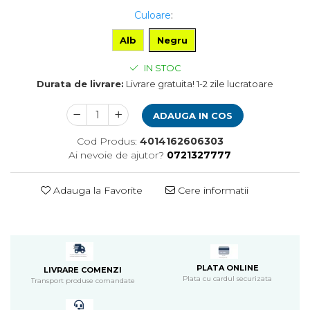
Pompa apa acvariu
Culoare
:
Lampa pentru acvariu
Alb
Negru
Neoane si LED-uri pentru acvarii
Incalzitoare
IN STOC
Substrat acvariu
Durata de livrare:
Livrare gratuita! 1-2 zile lucratoare
Sisteme CO2
Sterilizator acvariu
ADAUGA IN COS
Racitoare
Cod Produs:
4014162606303
Fertilizatori acvarii
Ai nevoie de ajutor?
0721327777
Tratamente pesti acvariu
Teste apa
Adauga la Favorite
Cere informatii
Furtune si conectori acvarii
Curatare acvarii
Conditioneri apa acvariu
Medii filtrante
Decoruri si plante artificiale
PLATA ONLINE
LIVRARE COMENZI
Accesorii acvarii
Plata cu cardul securizata
Transport produse comandate
Piese de schimb