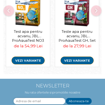
Test apa pentru
Teste apa pentru
acvariu, JBL
acvariu, JBL
ProAquaTest NO3
ProAquaTest GH, Set
Nitrat, 40 Teste
de la 54,99 Lei
de la 27,99 Lei
VEZI VARIANTE
VEZI VARIANTE
NEWSLETTER
Nu rata ofertele si promotiile noastre