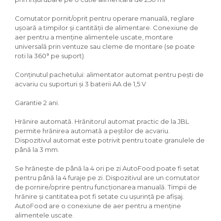
Igiena Iazuri
Conditioner apa iaz
Comutator pornit/oprit pentru operare manuală, reglare
Hrana pesti iazuri
ușoară a timpilor și cantității de alimentare. Conexiune de
aer pentru a menține alimentele uscate, montare
Teste apa iaz
universală prin ventuze sau cleme de montare (se poate
Filtre iaz
roti la 360° pe suport).
Pompe iaz
Conținutul pachetului: alimentator automat pentru pești de
Incalzitor Iaz
acvariu cu suporturi și 3 baterii AA de 1,5 V
Accesorii iaz
Cai
Garantie 2 ani.
Toaletare cai
Hrănire automată. Hrănitorul automat practic de la JBL
Casti echitatie
permite hrănirea automată a peștilor de acvariu.
Accesorii cai
Dispozitivul automat este potrivit pentru toate granulele de
până la 3 mm.
Se hrănește de până la 4 ori pe zi AutoFood poate fi setat
pentru până la 4 furaje pe zi. Dispozitivul are un comutator
de pornire/oprire pentru funcționarea manuală. Timpii de
hrănire și cantitatea pot fi setate cu ușurință pe afișaj.
AutoFood are o conexiune de aer pentru a menține
alimentele uscate.