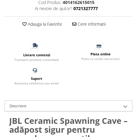
Cod Produs:
4014162615015
Filtru extern acvariu
Ai nevoie de ajutor?
0721327777
Filtru intern acvariu
Pompe aer acvariu
Adauga la Favorite
Cere informatii
Pompa apa acvariu
Lampa pentru acvariu
Neoane si LED-uri pentru acvarii
Incalzitoare
Plata online
Livrare comenzi
Plata cu cardul securizata
Transport produse comandate
Substrat acvariu
Sisteme CO2
Sterilizator acvariu
Suport
Asistenta telefonica sau email
Racitoare
Fertilizatori acvarii
Tratamente pesti acvariu
Descriere
Teste apa
Furtune si conectori acvarii
JBL Ceramic Spawning Cave –
Curatare acvarii
adăpost sigur pentru
Conditioneri apa acvariu