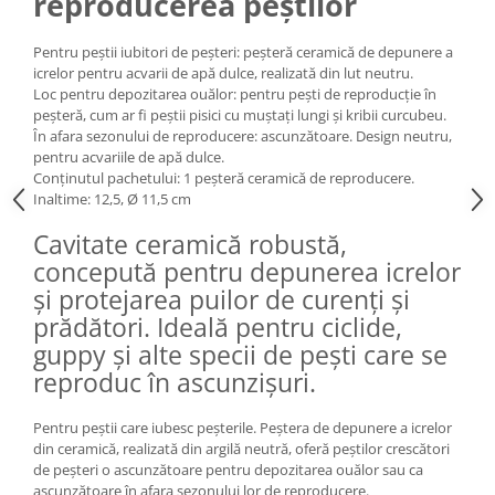
reproducerea peștilor
Medii filtrante
Decoruri si plante artificiale
Pentru peștii iubitori de peșteri: peșteră ceramică de depunere a
Accesorii acvarii
icrelor pentru acvarii de apă dulce, realizată din lut neutru.
Loc pentru depozitarea ouălor: pentru pești de reproducție în
Piese de schimb
peșteră, cum ar fi peștii pisici cu muștați lungi și kribii curcubeu.
Pasari
În afara sezonului de reproducere: ascunzătoare. Design neutru,
pentru acvariile de apă dulce.
Batoane
Conținutul pachetului: 1 peșteră ceramică de reproducere.
Colivii pentru pasari
Inaltime: 12,5, Ø 11,5 cm
Hrana pasari
Cavitate ceramică robustă,
Rozatoare
concepută pentru depunerea icrelor
Igiena rozatoare
și protejarea puilor de curenți și
Hrana Rozatoare
prădători. Ideală pentru ciclide,
Reptile
guppy și alte specii de pești care se
reproduc în ascunzișuri.
Hrana reptile
Igiena reptile
Pentru peștii care iubesc peșterile. Peștera de depunere a icrelor
Decoruri terarii
din ceramică, realizată din argilă neutră, oferă peștilor crescători
Incalzitoare si pompe terarii
de peșteri o ascunzătoare pentru depozitarea ouălor sau ca
ascunzătoare în afara sezonului lor de reproducere.
Solutii iluminat terarii