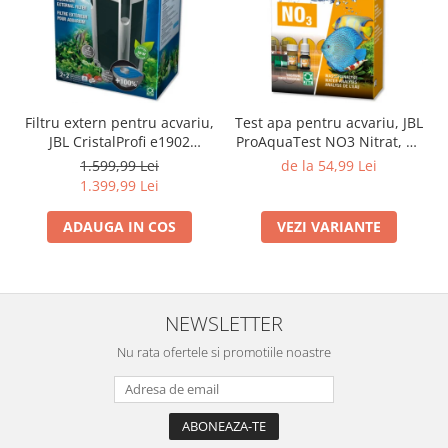
Filtru extern pentru acvariu,
Test apa pentru acvariu, JBL
JBL CristalProfi e1902
ProAquaTest NO3 Nitrat, 40
greenline, 200 - 800 L
Teste
1.599,99 Lei
de la 54,99 Lei
1.399,99 Lei
ADAUGA IN COS
VEZI VARIANTE
NEWSLETTER
Nu rata ofertele si promotiile noastre