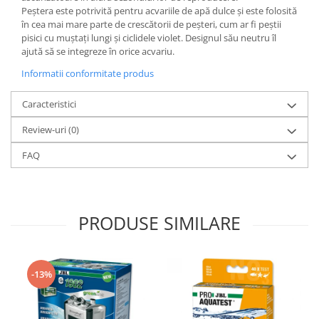
Peștera este potrivită pentru acvariile de apă dulce și este folosită
Lampi terarii
în cea mai mare parte de crescătorii de peșteri, cum ar fi peștii
Suplimente vitamino minerale
pisici cu muștați lungi și ciclidele violet. Designul său neutru îl
reptile
ajută să se integreze în orice acvariu.
Accesorii diverse terarii
Informatii conformitate produs
Iazuri
Caracteristici
Igiena Iazuri
Conditioner apa iaz
Review-uri
(0)
Hrana pesti iazuri
FAQ
Teste apa iaz
Filtre iaz
Pompe iaz
PRODUSE SIMILARE
Incalzitor Iaz
Accesorii iaz
Cai
-13%
Toaletare cai
Casti echitatie
Accesorii cai