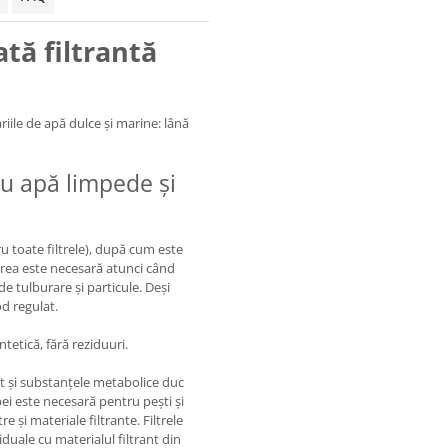
tă filtrantă
riile de apă dulce și marine: lână
ru apă limpede și
ru toate filtrele), după cum este
tarea este necesară atunci când
de tulburare și particule. Deși
d regulat.
ntetică, fără reziduuri.
ât și substanțele metabolice duc
pei este necesară pentru pești și
re și materiale filtrante. Filtrele
iduale cu materialul filtrant din