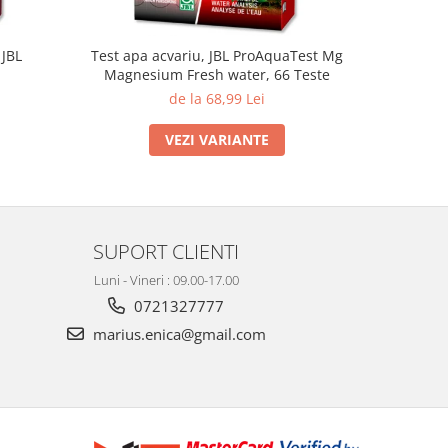
 JBL
Test apa acvariu, JBL ProAquaTest Mg
Numarator
Magnesium Fresh water, 66 Teste
ProFlo
de la 68,99 Lei
VEZI VARIANTE
SUPORT CLIENTI
Luni - Vineri : 09.00-17.00
0721327777
marius.enica@gmail.com