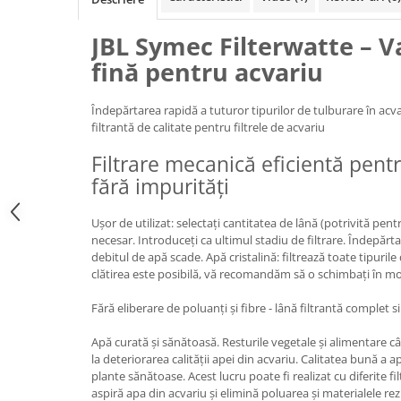
Filtru extern acvariu
JBL Symec Filterwatte – Va
Filtru intern acvariu
fină pentru acvariu
Pompe aer acvariu
Pompa apa acvariu
Îndepărtarea rapidă a tuturor tipurilor de tulburare în acva
Lampa pentru acvariu
filtrantă de calitate pentru filtrele de acvariu
Neoane si LED-uri pentru acvarii
Incalzitoare
Filtrare mecanică eficientă pent
fără impurități
Substrat acvariu
Sisteme CO2
Ușor de utilizat: selectați cantitatea de lână (potrivită pent
Sterilizator acvariu
necesar. Introduceți ca ultimul stadiu de filtrare. Îndepăr
Racitoare
debitul de apă scade. Apă cristalină: filtrează toate tipurile 
Fertilizatori acvarii
clătirea este posibilă, vă recomandăm să o schimbați în mo
Tratamente pesti acvariu
Fără eliberare de poluanți și fibre - lână filtrantă complet si
Teste apa
Apă curată și sănătoasă. Resturile vegetale și alimentare c
Furtune si conectori acvarii
la deteriorarea calității apei din acvariu. Calitatea bună a a
Curatare acvarii
plante sănătoase. Acest lucru poate fi realizat cu diferite filt
Conditioneri apa acvariu
aspiră apa din acvariu și elimină poluarea și materialele rez