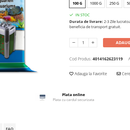
100 G
1000 G
250 G
5
IN STOC
Durata de livrare:
2-3 Zile lucrato
beneficia de transport gratuit.
ADAUG
Cod Produs:
4014162623119
Adauga la Favorite
Cere 
Plata online
Plata cu cardul securizata
FAQ