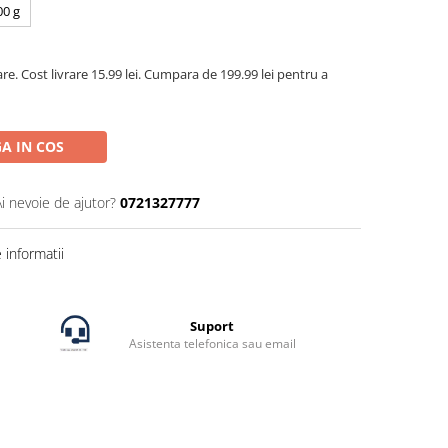
00 g
are. Cost livrare 15.99 lei. Cumpara de 199.99 lei pentru a
A IN COS
Ai nevoie de ajutor?
0721327777
informatii
Suport
Asistenta telefonica sau email