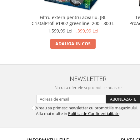
Lampi terarii
Suplimente vitamino minerale
Filtru extern pentru acvariu, JBL
Te
reptile
CristalProfi e1902 greenline, 200 - 800 L
ProA
Accesorii diverse terarii
1.599,99 Lei
1.399,99 Lei
Iazuri
ADAUGA IN COS
Igiena Iazuri
Conditioner apa iaz
Hrana pesti iazuri
Teste apa iaz
NEWSLETTER
Filtre iaz
Nu rata ofertele si promotiile noastre
Pompe iaz
Incalzitor Iaz
Accesorii iaz
Vreau sa primesc newsletter cu promotiile magazinului.
Cai
Afla mai multe in
Politica de Confidentialitate
Toaletare cai
Casti echitatie
Accesorii cai