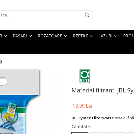
I
PASARI
ROZATOARE
REPTILE
IAZURI
PROM
 G
Material filtrant, JBL 
13,99 Lei
JBL Symec Filterwatte
este o lână
Cantitate
: