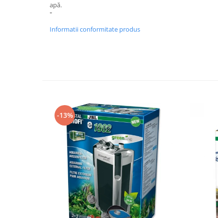
apă.
Medii filtrante
"
Decoruri si plante artificiale
Informatii conformitate produs
Accesorii acvarii
Piese de schimb
Pasari
Batoane
Colivii pentru pasari
Hrana pasari
Rozatoare
-13%
Igiena rozatoare
Hrana Rozatoare
Reptile
Hrana reptile
Igiena reptile
Decoruri terarii
Incalzitoare si pompe terarii
Solutii iluminat terarii