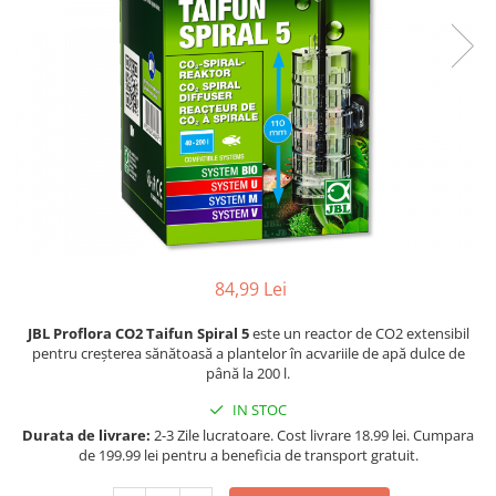
Racitoare
Custi transport /exterior/ expozitie
Masini de tuns caini
caini
Fertilizatori acvarii
Lesa caine
Accesorii masini tuns caini
Tratamente pesti acvariu
Zgarzi si hamuri caini
Toaletare
Teste apa
Jucarii caini
Igiena caini
Furtune si conectori acvarii
Botnita caine
Antiparazitare caini
Pisici
Curatare acvarii
Accesorii diverse caini
Hrana uscata pentru pisici
Conditioneri apa acvariu
Hrana umeda pentru pisici
Medii filtrante
Suplimente vitamino minerale
Decoruri si plante artificiale
pisici
84,99 Lei
Accesorii acvarii
Recompense pisici
JBL Proflora CO2 Taifun Spiral 5
este un reactor de CO2 extensibil
Asternut pentru litiere
Piese de schimb
pentru creșterea sănătoasă a plantelor în acvariile de apă dulce de
Litiere pentru pisici
până la 200 l.
Toaletare pisici
IN STOC
Antiparazitare pisici
Durata de livrare:
2-3 Zile lucratoare. Cost livrare 18.99 lei. Cumpara
Pesti
de 199.99 lei pentru a beneficia de transport gratuit.
Hrana pesti acvariu