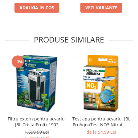
ADAUGA IN COS
VEZI VARIANTE
PRODUSE SIMILARE
-13%
Filtru extern pentru acvariu,
Test apa pentru acvariu, JBL
JBL CristalProfi e1902
ProAquaTest NO3 Nitrat, 40
greenline, 200 - 800 L
Teste
1.599,99 Lei
de la 54,99 Lei