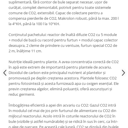
suplimentară, fără contor de bule separat necesar, ușor de
Lampi terarii
curățat, complet demontabil, potrivit pentru toate sistemele
comune de CO2, extensibil. Capac de colectare pentru a
Suplimente vitamino minerale
compensa pierderile de CO2, Makrolon robust, până la max. 200 l
reptile
la 4°KH, până la 100 l la 10°KH.
Accesorii diverse terarii
Iazuri
Conținutul pachetului: reactor de înaltă difuzie CO2 cu 5 module
+ modul de bază cu racord pentru furtun + modul capac colector
Igiena Iazuri
deasupra, 2 cleme de prindere cu ventuze, furtun special CO2 de
Conditioner apa iaz
2 m, înălțime 11 cm.
Hrana pesti iazuri
Nutriție ideală pentru plante. A avea concentrația corectă de CO2
Teste apa iaz
în apă este extrem de importantă pentru plantele de acvariu.
Dioxidul de carbon este principalul nutrient al plantelor și
Filtre iaz
promovează pe deplin creșterea acestora. Plantele folosesc CO2
Pompe iaz
pentru fotosinteză și acesta furnizează apa cu oxigen esențial. Ele
Incalzitor Iaz
previn creșterea algelor, elimină poluanții, oferă ascunzișuri și
reduc germenii.
Accesorii iaz
Cai
Îmbogățirea eficientă a apei din acvariu cu CO2: Gazul CO2 intră
în modulul cel mai de jos prin furtunul de alimentare cu CO2 din
Toaletare cai
mijlocul reactorului. Acolo intră în coturile reactorului de CO2 în
Casti echitatie
bule (vizibile și astfel numărabile) și se ridică în sus în cerc, ca într-
Accesorii cai
o alee de parcare. Pe această cale lungă, CO2 se dizolvă din bulele