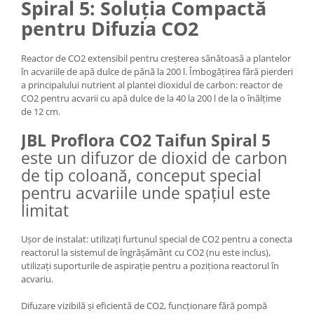
Spiral 5: Soluția Compactă
Medii filtrante
pentru Difuzia CO2
Decoruri si plante artificiale
Accesorii acvarii
Reactor de CO2 extensibil pentru creșterea sănătoasă a plantelor
Piese de schimb
în acvariile de apă dulce de până la 200 l. Îmbogățirea fără pierderi
Pasari
a principalului nutrient al plantei dioxidul de carbon: reactor de
CO2 pentru acvarii cu apă dulce de la 40 la 200 l de la o înălțime
Batoane
de 12 cm.
Colivii pentru pasari
JBL Proflora CO2 Taifun Spiral 5
Hrana pasari
este un difuzor de dioxid de carbon
Rozatoare
de tip coloană, conceput special
Igiena rozatoare
pentru acvariile unde spațiul este
Hrana Rozatoare
limitat
Reptile
Hrana reptile
Ușor de instalat: utilizați furtunul special de CO2 pentru a conecta
reactorul la sistemul de îngrășământ cu CO2 (nu este inclus),
Igiena reptile
utilizați suporturile de aspirație pentru a poziționa reactorul în
Decoruri terarii
acvariu.
Incalzitoare si pompe terarii
Difuzare vizibilă și eficientă de CO2, funcționare fără pompă
Solutii iluminat terarii