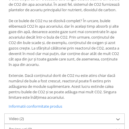
de CO2 din apa acvariului. În acest fel, sistemul de CO2 furnizează
plantelor de acvariu principalul lor nutrient, dioxidul de carbon.
De ce bulele de CO2 nu se dizolvă complet? În urcare, bulele
eliberează CO2 în apa acvariului, dar în același timp absorb și alte
gaze din apă, deoarece aceste gaze sunt mai concentrate în apa
acvariului decât într-o bula de CO2. Prin urmare, conținutul de
CO2 din bule scade și, de exemplu, conținutul de oxigen și azot
gazos crește. La sfârșitul călătoriei prin reactorul de CO2, acesta a
devenit în mod clar mai puțin, dar conține doar atât de mult CO2
cât apa din jur și toate gazele care sunt, de asemenea, conținute
în apa din acvariu.
Extensie. Dacă conținutul dorit de CO2 nu este atins chiar dacă
numărul de bule a fost crescut, reactorul poate fi extins prin
adăugarea de module suplimentare. Acest lucru extinde calea
pentru bulele de CO2 și se poate adăuga mai mult CO2. Singura
limitare este înălțimea acvariului.
Informatii conformitate produs
Video
(2)