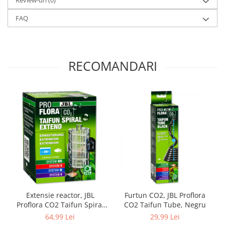
Review-uri
(0)
FAQ
RECOMANDARI
Extensie reactor, JBL
Furtun CO2, JBL Proflora
Proflora CO2 Taifun Spiral
CO2 Taifun Tube, Negru
Eextend
64,99 Lei
29,99 Lei