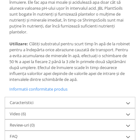
înmuiere. Ele fac apa mai moale și acidulează apa doar cât să
alunece valoarea pH-ului ușor în intervalul acid. JBL PlantSoils
sunt bogate în nutrienți și furnizează plantelor o mulțime de
nutrienți și minerale imediat, în timp ce ShrimpsSoils sunt mai
puține în nutrienți, dar încă furnizează suficienti nutrienți
plantelor.
Utilizare:
Clătiți substratul pentru scurt timp în apă de la robinet
pentru a îndepărta orice abraziune cauzată de transport. Pentru
a evita acumularea de minerale în apă, efectuați o schimbare de
50 % a apei la fiecare 2 până la 3 zile în primele două săptămâni
după umplere. Efectul de înmuiere scade în timp deoarece
influența valorilor apei depinde de valorile apei de intrare și de
intervalele dintre schimbările de apă.
Informatii conformitate produs
Caracteristici
Video
(6)
Review-uri
(0)
FAQ