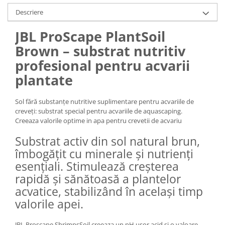
Medii filtrante
Descriere
Decoruri si plante artificiale
JBL ProScape PlantSoil
Accesorii acvarii
Piese de schimb
Brown – substrat nutritiv
Pasari
profesional pentru acvarii
Batoane
plantate
Colivii pentru pasari
Hrana pasari
Sol fără substanțe nutritive suplimentare pentru acvariile de
creveți: substrat special pentru acvariile de aquascaping.
Rozatoare
Creeaza valorile optime in apa pentru crevetii de acvariu
Igiena rozatoare
Substrat activ din sol natural brun,
Hrana Rozatoare
îmbogățit cu minerale și nutrienți
Reptile
esențiali. Stimulează creșterea
Hrana reptile
rapidă și sănătoasă a plantelor
Igiena reptile
acvatice, stabilizând în același timp
Decoruri terarii
valorile apei.
Incalzitoare si pompe terarii
Solutii iluminat terarii
JBL Proscape ShrimpsSoil creeaza un pH usor acid si o valoare