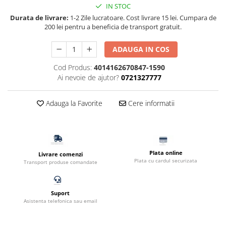
IN STOC
Filtru extern acvariu
Durata de livrare:
1-2 Zile lucratoare. Cost livrare 15 lei. Cumpara de
Filtru intern acvariu
200 lei pentru a beneficia de transport gratuit.
Pompe aer acvariu
ADAUGA IN COS
Pompa apa acvariu
Lampa pentru acvariu
Cod Produs:
4014162670847-1590
Neoane si LED-uri pentru acvarii
Ai nevoie de ajutor?
0721327777
Incalzitoare
Substrat acvariu
Adauga la Favorite
Cere informatii
Sisteme CO2
Sterilizator acvariu
Racitoare
Plata online
Fertilizatori acvarii
Livrare comenzi
Plata cu cardul securizata
Transport produse comandate
Tratamente pesti acvariu
Teste apa
Furtune si conectori acvarii
Suport
Asistenta telefonica sau email
Curatare acvarii
Conditioneri apa acvariu