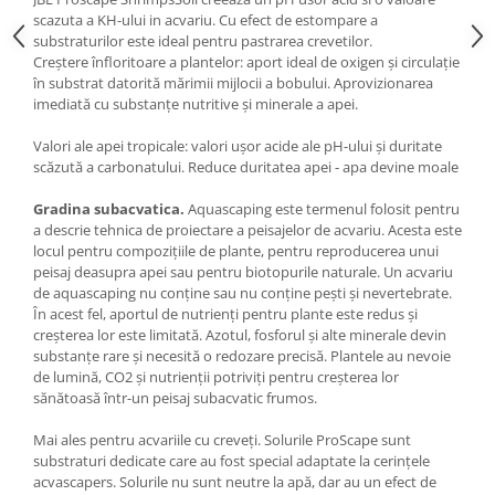
scazuta a KH-ului in acvariu. Cu efect de estompare a
Lampi terarii
substraturilor este ideal pentru pastrarea crevetilor.
Suplimente vitamino minerale
Creștere înfloritoare a plantelor: aport ideal de oxigen și circulație
reptile
în substrat datorită mărimii mijlocii a bobului. Aprovizionarea
imediată cu substanțe nutritive și minerale a apei.
Accesorii diverse terarii
Iazuri
Valori ale apei tropicale: valori ușor acide ale pH-ului și duritate
scăzută a carbonatului. Reduce duritatea apei - apa devine moale
Igiena Iazuri
Conditioner apa iaz
Gradina subacvatica.
Aquascaping este termenul folosit pentru
Hrana pesti iazuri
a descrie tehnica de proiectare a peisajelor de acvariu. Acesta este
locul pentru compozițiile de plante, pentru reproducerea unui
Teste apa iaz
peisaj deasupra apei sau pentru biotopurile naturale. Un acvariu
Filtre iaz
de aquascaping nu conține sau nu conține pești și nevertebrate.
Pompe iaz
În acest fel, aportul de nutrienți pentru plante este redus și
creșterea lor este limitată. Azotul, fosforul și alte minerale devin
Incalzitor Iaz
substanțe rare și necesită o redozare precisă. Plantele au nevoie
Accesorii iaz
de lumină, CO2 și nutrienții potriviți pentru creșterea lor
Cai
sănătoasă într-un peisaj subacvatic frumos.
Toaletare cai
Mai ales pentru acvariile cu creveți. Solurile ProScape sunt
Casti echitatie
substraturi dedicate care au fost special adaptate la cerințele
acvascapers. Solurile nu sunt neutre la apă, dar au un efect de
Accesorii cai