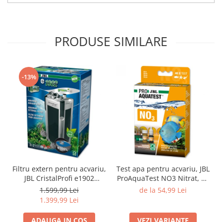
PRODUSE SIMILARE
-13%
Filtru extern pentru acvariu,
Test apa pentru acvariu, JBL
JBL CristalProfi e1902
ProAquaTest NO3 Nitrat, 40
greenline, 200 - 800 L
Teste
1.599,99 Lei
de la 54,99 Lei
1.399,99 Lei
ADAUGA IN COS
VEZI VARIANTE