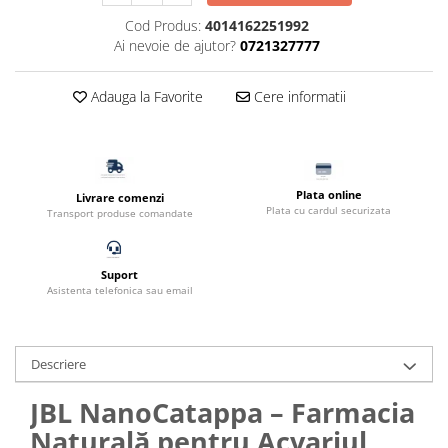
Filtru extern acvariu
Cod Produs:
4014162251992
Ai nevoie de ajutor?
0721327777
Filtru intern acvariu
Pompe aer acvariu
Adauga la Favorite
Cere informatii
Pompa apa acvariu
Lampa pentru acvariu
Neoane si LED-uri pentru acvarii
Incalzitoare
Plata online
Livrare comenzi
Substrat acvariu
Plata cu cardul securizata
Transport produse comandate
Sisteme CO2
Sterilizator acvariu
Suport
Racitoare
Asistenta telefonica sau email
Fertilizatori acvarii
Tratamente pesti acvariu
Teste apa
Descriere
Furtune si conectori acvarii
JBL NanoCatappa – Farmacia
Curatare acvarii
Naturală pentru Acvariul
Conditioneri apa acvariu