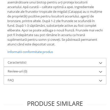
asemănătoare unui biotop pentru a-ți proteja locuitorii
Lampi terarii
acvariului. Apă curată – calitate optimă a apei. Ingredientele
naturale ale frunzelor tropicale de migdal (Catappa) au o mulțime
Suplimente vitamino minerale
de proprietăți pozitive pentru locuitorii acvariului, agenți de
reptile
bronzare, printre altele. După 1-2 zile frunzele se scufundă în
Accesorii diverse terarii
fund. După 1-3 săptămâni, substanțele active au fost complet
Iazuri
eliberate. Apoi se poate adăuga o nouă frunză. Frunzele mai vechi
pot fi îndepărtate sau pot rămâne în acvariu ca hrană
Igiena Iazuri
suplimentară pentru somn și creveți. Se păstrează permanent
Conditioner apa iaz
atunci când este depozitat uscat.
Hrana pesti iazuri
Informatii conformitate produs
Teste apa iaz
Caracteristici
Filtre iaz
Pompe iaz
Review-uri
(0)
Incalzitor Iaz
FAQ
Accesorii iaz
Cai
Toaletare cai
PRODUSE SIMILARE
Casti echitatie
Accesorii cai