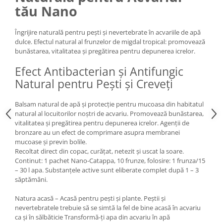
tău Nano
Medii filtrante
Decoruri si plante artificiale
Îngrijire naturală pentru pești și nevertebrate în acvariile de apă
Accesorii acvarii
dulce. Efectul natural al frunzelor de migdal tropical: promovează
Piese de schimb
bunăstarea, vitalitatea și pregătirea pentru depunerea icrelor.
Pasari
Efect Antibacterian și Antifungic
Batoane
Natural pentru Pești și Creveți
Colivii pentru pasari
Hrana pasari
Balsam natural de apă și protecție pentru mucoasa din habitatul
Rozatoare
natural al locuitorilor noștri de acvariu. Promovează bunăstarea,
vitalitatea și pregătirea pentru depunerea icrelor. Agenții de
Igiena rozatoare
bronzare au un efect de comprimare asupra membranei
Hrana Rozatoare
mucoase și previn bolile.
Recoltat direct din copac, curățat, netezit și uscat la soare.
Reptile
Continut: 1 pachet Nano-Catappa, 10 frunze, folosire: 1 frunza/15
Hrana reptile
– 30 l apa. Substanțele active sunt eliberate complet după 1 – 3
săptămâni.
Igiena reptile
Decoruri terarii
Natura acasă – Acasă pentru pești și plante. Peștii și
Incalzitoare si pompe terarii
nevertebratele trebuie să se simtă la fel de bine acasă în acvariu
ca și în sălbăticie Transformă-ți apa din acvariu în apă
Solutii iluminat terarii