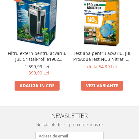
Filtru extern pentru acvariu,
Test apa pentru acvariu, JBL
JBL CristalProfi e1902
ProAquaTest NO3 Nitrat, 40
greenline, 200 - 800 L
Teste
1.599,99 Lei
de la 54,99 Lei
1.399,99 Lei
ADAUGA IN COS
VEZI VARIANTE
NEWSLETTER
Nu rata ofertele si promotiile noastre