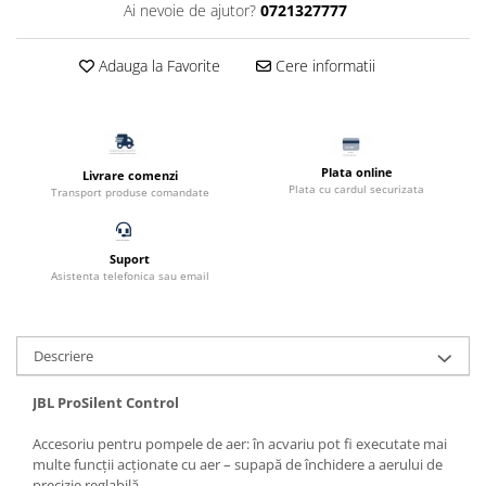
Ai nevoie de ajutor?
0721327777
Filtru extern acvariu
Filtru intern acvariu
Adauga la Favorite
Cere informatii
Pompe aer acvariu
Pompa apa acvariu
Lampa pentru acvariu
Neoane si LED-uri pentru acvarii
Plata online
Livrare comenzi
Incalzitoare
Plata cu cardul securizata
Transport produse comandate
Substrat acvariu
Sisteme CO2
Suport
Sterilizator acvariu
Asistenta telefonica sau email
Racitoare
Fertilizatori acvarii
Descriere
Tratamente pesti acvariu
Teste apa
JBL ProSilent Control
Furtune si conectori acvarii
Accesoriu pentru pompele de aer: în acvariu pot fi executate mai
Curatare acvarii
multe funcții acționate cu aer – supapă de închidere a aerului de
Conditioneri apa acvariu
precizie reglabilă.