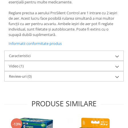
esențială pentru multe medicamente.
Lampi terarii
Reglare precisa a aerului ProSilent Control are 1 intrare cu 2 ieșiri
Suplimente vitamino minerale
de aer. Acest lucru face posibilă rularea simultană a mai multor
reptile
funcții cu aer pentru acvariu. Ambele ieșiri de aer pot fi reglate
Accesorii diverse terarii
individual, sunt filetate și autoblocante. Poate fi extins cu o
Iazuri
supapă dublă suplimentară.
Igiena Iazuri
Informatii conformitate produs
Conditioner apa iaz
Caracteristici
Hrana pesti iazuri
Teste apa iaz
Video
(1)
Filtre iaz
Review-uri
(0)
Pompe iaz
Incalzitor Iaz
Accesorii iaz
PRODUSE SIMILARE
Cai
Toaletare cai
Casti echitatie
-13%
Accesorii cai