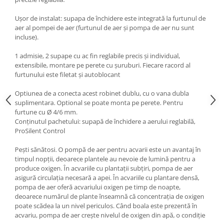
Medii filtrante
Ușor de instalat: supapa de închidere este integrată la furtunul de
Decoruri si plante artificiale
aer al pompei de aer (furtunul de aer și pompa de aer nu sunt
Accesorii acvarii
incluse).
Piese de schimb
1 admisie, 2 supape cu ac fin reglabile precis și individual,
Pasari
extensibile, montare pe perete cu șuruburi.
Fiecare racord al
Batoane
furtunului este filetat și autoblocant
Colivii pentru pasari
Optiunea
de a conecta
acest
robinet
dublu
, cu
o
vana dubla
Hrana pasari
suplimentara
. Optional se poate monta pe perete. Pentru
Rozatoare
furtune cu Ø 4/6 mm.
Conținutul pachetului: supapă de închidere a aerului reglabilă,
Igiena rozatoare
ProSilent Control
Hrana Rozatoare
Pești sănătosi. O pompă de aer pentru acvarii este un avantaj în
Reptile
timpul nopții, deoarece plantele au nevoie de lumină pentru a
Hrana reptile
produce oxigen. În acvariile cu plantații subțiri, pompa de aer
asigură circulația necesară a apei. În acvariile cu plantare densă,
Igiena reptile
pompa de aer oferă acvariului oxigen pe timp de noapte,
Decoruri terarii
deoarece numărul de plante înseamnă că concentrația de oxigen
poate scădea la un nivel periculos. Când boala este prezentă în
Incalzitoare si pompe terarii
acvariu, pompa de aer crește nivelul de oxigen din apă, o condiție
Solutii iluminat terarii