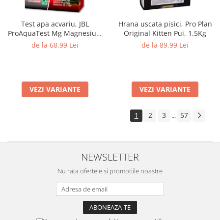
Test apa acvariu, JBL
Hrana uscata pisici, Pro Plan
ProAquaTest Mg Magnesium
Original Kitten Pui, 1.5Kg
Fresh water, 66 Teste
de la 68,99 Lei
de la 89,99 Lei
VEZI VARIANTE
VEZI VARIANTE
1
2
3
57
...
NEWSLETTER
Nu rata ofertele si promotiile noastre