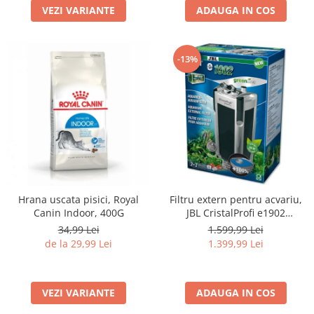
VEZI VARIANTE
ADAUGA IN COS
-13%
Hrana uscata pisici, Royal
Filtru extern pentru acvariu,
Canin Indoor, 400G
JBL CristalProfi e1902
greenline, 200 - 800 L
34,99 Lei
1.599,99 Lei
de la 29,99 Lei
1.399,99 Lei
VEZI VARIANTE
ADAUGA IN COS