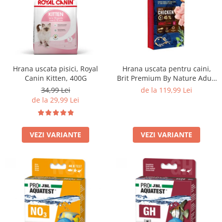
Hrana uscata pisici, Royal
Hrana uscata pentru caini,
Canin Kitten, 400G
Brit Premium By Nature Adult
L, 15 Kg
34,99 Lei
de la 119,99 Lei
de la 29,99 Lei
VEZI VARIANTE
VEZI VARIANTE