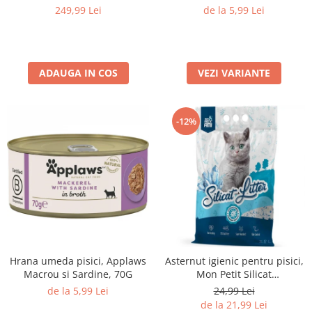
70G
Medii filtrante
249,99 Lei
de la 5,99 Lei
Decoruri si plante artificiale
Accesorii acvarii
Piese de schimb
ADAUGA IN COS
VEZI VARIANTE
Pasari
Batoane
-12%
Colivii pentru pasari
Hrana pasari
Rozatoare
Igiena rozatoare
Hrana Rozatoare
Reptile
Hrana reptile
Igiena reptile
Hrana umeda pisici, Applaws
Asternut igienic pentru pisici,
Decoruri terarii
Macrou si Sardine, 70G
Mon Petit Silicat
Antibacterian, 3.8L
de la 5,99 Lei
24,99 Lei
Incalzitoare si pompe terarii
de la 21,99 Lei
Solutii iluminat terarii