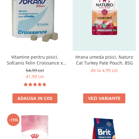
Vitamine pentru pisici,
Hrana umeda pisici, Naturo
Sofcanis Felin Croissance x
Cat Turkey Pate Pouch, 85G
50cp
54,99 Lei
de la 4,99 Lei
41,99 Lei
ADAUGA IN COS
VEZI VARIANTE
-15%