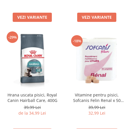
Lampi terarii
Suplimente vitamino minerale
VEZI VARIANTE
VEZI VARIANTE
reptile
Accesorii diverse terarii
Iazuri
-29%
-18%
Igiena Iazuri
Conditioner apa iaz
Hrana pesti iazuri
Teste apa iaz
Filtre iaz
Pompe iaz
Incalzitor Iaz
Hrana uscata pisici, Royal
Vitamine pentru pisici,
Accesorii iaz
Canin Hairball Care, 400G
Sofcanis Felin Renal x 50
Cai
comprimate
39,99 Lei
39,99 Lei
Toaletare cai
de la 34,99 Lei
32,99 Lei
Casti echitatie
Accesorii cai