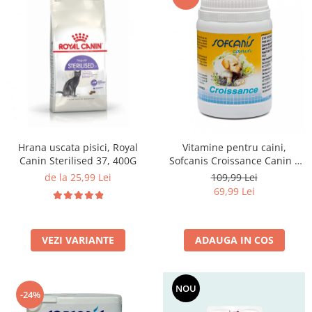
Hrana uscata pisici, Royal
Vitamine pentru caini,
Canin Sterilised 37, 400G
Sofcanis Croissance Canin x
50 comprimate
de la 25,99 Lei
109,99 Lei
69,99 Lei
VEZI VARIANTE
ADAUGA IN COS
NOU
-24%