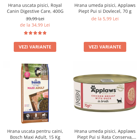
Hrana uscata pisici, Royal
Hrana umeda pisici, Applaws
Filtru extern acvariu
Canin Digestive Care, 400G
Piept Pui si Dovlecel, 70 g
Filtru intern acvariu
39,99 Lei
de la 5,99 Lei
Pompe aer acvariu
de la 34,99 Lei
Pompa apa acvariu
Lampa pentru acvariu
VEZI VARIANTE
VEZI VARIANTE
Neoane si LED-uri pentru acvarii
Incalzitoare
Substrat acvariu
Sisteme CO2
Sterilizator acvariu
Racitoare
Fertilizatori acvarii
Tratamente pesti acvariu
Teste apa
Furtune si conectori acvarii
Curatare acvarii
Hrana uscata pentru caini,
Hrana umeda pisici, Applaws
Conditioneri apa acvariu
Bosch Maxi Adult, 15 Kg
Piept Pui si Rata Conserva,