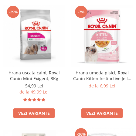
-29%
-7%
Hrana uscata caini, Royal
Hrana umeda pisici, Royal
Canin Mini Exigent, 3Kg
Canin Kitten Instinctive Jelly,
85G
54,99 Lei
de la 6,99 Lei
de la 49,99 Lei
VEZI VARIANTE
VEZI VARIANTE
-36%