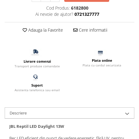
Filtru extern acvariu
Cod Produs:
6182800
Ai nevoie de ajutor?
0721327777
Filtru intern acvariu
Pompe aer acvariu
Adauga la Favorite
Cere informatii
Pompa apa acvariu
Lampa pentru acvariu
Neoane si LED-uri pentru acvarii
Incalzitoare
Plata online
Livrare comenzi
Substrat acvariu
Plata cu cardul securizata
Transport produse comandate
Sisteme CO2
Sterilizator acvariu
Suport
Racitoare
Asistenta telefonica sau email
Fertilizatori acvarii
Tratamente pesti acvariu
Teste apa
Descriere
Furtune si conectori acvarii
JBL Reptil LED Daylight 13W
Curatare acvarii
Conditioneri apa acvariu
Bec LED eficient din punct de vedere energetic, fără UV, pentru