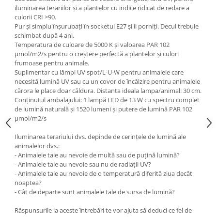
Medii filtrante
iluminarea terariilor și a plantelor cu indice ridicat de redare a
culorii CRI >90.
Decoruri si plante artificiale
Pur și simplu înșurubați în socketul E27 și il porniți. Decul trebuie
Accesorii acvarii
schimbat după 4 ani.
Piese de schimb
Temperatura de culoare de 5000 K și valoarea PAR 102
µmol/m2/s pentru o creștere perfectă a plantelor și culori
Pasari
frumoase pentru animale.
Batoane
Suplimentar cu lămpi UV spot/L-U-W pentru animalele care
necesită lumină UV sau cu un covor de încălzire pentru animalele
Colivii pentru pasari
cărora le place doar căldura. Distanta ideala lampa/animal: 30 cm.
Hrana pasari
Conținutul ambalajului: 1 lampă LED de 13 W cu spectru complet
de lumină naturală și 1520 lumeni și putere de lumină PAR 102
Rozatoare
µmol/m2/s
Igiena rozatoare
Iluminarea terariului dvs. depinde de cerințele de lumină ale
Hrana Rozatoare
animalelor dvs.:
Reptile
- Animalele tale au nevoie de multă sau de puțină lumină?
- Animalele tale au nevoie sau nu de radiații UV?
Hrana reptile
- Animalele tale au nevoie de o temperatură diferită ziua decât
Igiena reptile
noaptea?
Decoruri terarii
- Cât de departe sunt animalele tale de sursa de lumină?
Incalzitoare si pompe terarii
Răspunsurile la aceste întrebări te vor ajuta să deduci ce fel de
Solutii iluminat terarii