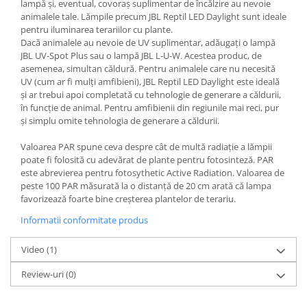
lampă și, eventual, covoraș suplimentar de încălzire au nevoie
Lampi terarii
animalele tale. Lămpile precum JBL Reptil LED Daylight sunt ideale
pentru iluminarea terariilor cu plante.
Suplimente vitamino minerale
Dacă animalele au nevoie de UV suplimentar, adăugați o lampă
reptile
JBL UV-Spot Plus sau o lampă JBL L-U-W. Acestea produc, de
Accesorii diverse terarii
asemenea, simultan căldură. Pentru animalele care nu necesită
UV (cum ar fi mulți amfibieni), JBL Reptil LED Daylight este ideală
Iazuri
și ar trebui apoi completată cu tehnologie de generare a căldurii,
Igiena Iazuri
în funcție de animal. Pentru amfibienii din regiunile mai reci, pur
și simplu omite tehnologia de generare a căldurii.
Conditioner apa iaz
Hrana pesti iazuri
Valoarea PAR spune ceva despre cât de multă radiație a lămpii
Teste apa iaz
poate fi folosită cu adevărat de plante pentru fotosinteză. PAR
este abrevierea pentru fotosythetic Active Radiation. Valoarea de
Filtre iaz
peste 100 PAR măsurată la o distanță de 20 cm arată că lampa
Pompe iaz
favorizează foarte bine creșterea plantelor de terariu.
Incalzitor Iaz
Informatii conformitate produs
Accesorii iaz
Cai
Video
(1)
Toaletare cai
Review-uri
(0)
Casti echitatie
Accesorii cai