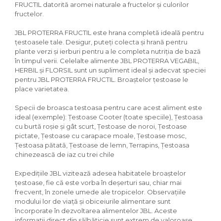
FRUCTIL datorită aromei naturale a fructelor și culorilor
fructelor.
JBL PROTERRA FRUCTIL este hrana completă ideală pentru
țestoasele tale. Desigur, puteți colecta și hrană pentru
plante verzi și ierburi pentru a le completa nutriția de bază
în timpul verii. Celelalte alimente JBL PROTERRA VEGABIL,
HERBIL și FLORSIL sunt un supliment ideal și adecvat speciei
pentru JBL PROTERRA FRUCTIL. Broaștelor țestoase le
place varietatea.
Specii de broasca testoasa pentru care acest aliment este
ideal (exemple): Țestoase Cooter (toate speciile), Țestoasa
cu burtă roșie și gât scurt, Țestoase de noroi, Țestoase
pictate, Țestoase cu carapace moale, Țestoase mosc,
Țestoasa pătată, Țestoase de lemn, Terrapins, Țestoasa
chinezească de iaz cu trei chile
Expedițiile JBL vizitează adesea habitatele broaștelor
țestoase, fie că este vorba în deșerturi sau, chiar mai
frecvent, în zonele umede ale tropicelor. Observațiile
modului lor de viață și obiceiurile alimentare sunt
încorporate în dezvoltarea alimentelor JBL. Aceste
informații direct din sălbăticie sunt extrem de valoroase,