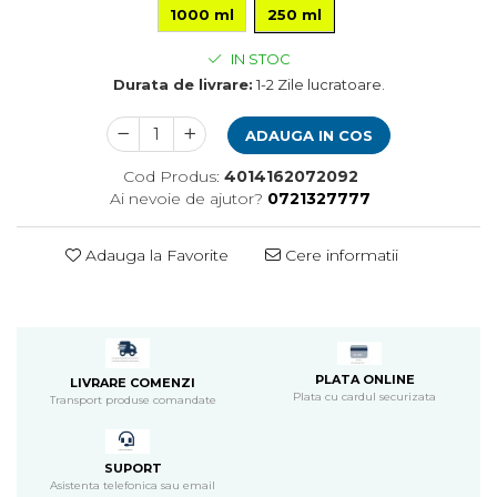
1000 ml
250 ml
Pompa apa acvariu
Lampa pentru acvariu
IN STOC
Neoane si LED-uri pentru acvarii
Durata de livrare:
1-2 Zile lucratoare.
Incalzitoare
Substrat acvariu
ADAUGA IN COS
Sisteme CO2
Cod Produs:
4014162072092
Sterilizator acvariu
Ai nevoie de ajutor?
0721327777
Racitoare
Fertilizatori acvarii
Adauga la Favorite
Cere informatii
Tratamente pesti acvariu
Teste apa
Furtune si conectori acvarii
Curatare acvarii
Conditioneri apa acvariu
PLATA ONLINE
LIVRARE COMENZI
Medii filtrante
Plata cu cardul securizata
Transport produse comandate
Decoruri si plante artificiale
Accesorii acvarii
SUPORT
Piese de schimb
Asistenta telefonica sau email