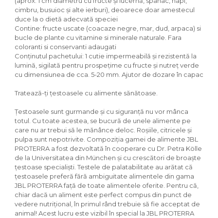
(aprox. 1 cm diametru cu fructe și lucernă, spanac, napi,
Igiena Iazuri
cimbru, busuioc și alte ierburi), deoarece doar amestecul
Conditioner apa iaz
duce la o dietă adecvată speciei
Hrana pesti iazuri
Contine: fructe uscate (coacaze negre, mar, dud, arpaca) si
bucle de plante cu vitamine si minerale naturale. Fara
Teste apa iaz
coloranti si conservanti adaugati
Filtre iaz
Conținutul pachetului: 1 cutie impermeabilă și rezistentă la
Pompe iaz
lumină, sigilată pentru prospețime cu fructe și nutreț verde
Incalzitor Iaz
cu dimensiunea de cca. 5-20 mm. Ajutor de dozare în capac
Accesorii iaz
Tratează-ți țestoasele cu alimente sănătoase.
Cai
Țestoasele sunt gurmande și cu siguranță nu vor mânca
Toaletare cai
totul. Cu toate acestea, se bucură de unele alimente pe
Casti echitatie
care nu ar trebui să le mănânce deloc. Roșiile, citricele și
Accesorii cai
pulpa sunt nepotrivite. Compoziția gamei de alimente JBL
PROTERRA a fost dezvoltată în cooperare cu Dr. Petra Kölle
de la Universitatea din München și cu crescători de broaște
țestoase specialiști. Testele de palatabilitate au arătat că
țestoasele preferă fără ambiguitate alimentele din gama
JBL PROTERRA față de toate alimentele oferite. Pentru că,
chiar dacă un aliment este perfect compus din punct de
vedere nutrițional, în primul rând trebuie să fie acceptat de
animal! Acest lucru este vizibil în special la JBL PROTERRA