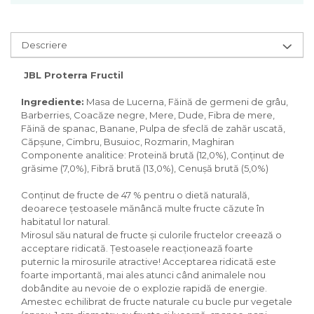
Pasari
Batoane
Colivii pentru pasari
Descriere
Hrana pasari
Rozatoare
JBL Proterra Fructil
Igiena rozatoare
Ingrediente:
Masa de Lucerna, Făină de germeni de grâu,
Hrana Rozatoare
Barberries, Coacăze negre, Mere, Dude, Fibra de mere,
Făină de spanac, Banane, Pulpa de sfeclă de zahăr uscată,
Reptile
Căpșune, Cimbru, Busuioc, Rozmarin, Maghiran
Hrana reptile
Componente analitice: Proteină brută (12,0%), Conținut de
Igiena reptile
grăsime (7,0%), Fibră brută (13,0%), Cenușă brută (5,0%)
Decoruri terarii
Conținut de fructe de 47 % pentru o dietă naturală,
Incalzitoare si pompe terarii
deoarece țestoasele mănâncă multe fructe căzute în
Solutii iluminat terarii
habitatul lor natural.
Lampi terarii
Mirosul său natural de fructe și culorile fructelor creează o
acceptare ridicată. Țestoasele reacționează foarte
Suplimente vitamino minerale
puternic la mirosurile atractive! Acceptarea ridicată este
reptile
foarte importantă, mai ales atunci când animalele nou
Accesorii diverse terarii
dobândite au nevoie de o explozie rapidă de energie.
Iazuri
Amestec echilibrat de fructe naturale cu bucle pur vegetale