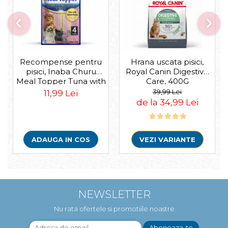
Recompense pentru
Hrana uscata pisici,
pisici, Inaba Churu
Royal Canin Digestive
Meal Topper Tuna with
Care, 400G
Salmon Recipe
39,99 Lei
11,99 Lei
de la 34,99 Lei
ADAUGA IN COS
VEZI VARIANTE
NEWSLETTER
Nu rata ofertele si promotiile noastre