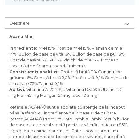
Pasari
Batoane
Colivii pentru pasari
Descriere
Hrana pasari
Rozatoare
Acana Miel
Igiena rozatoare
Ingrediente:
Miel 15% Ficat de miel 15%. Plămân de miel
Hrana Rozatoare
14%. Bulion de oase de vită 13% Bulion de oase de pui 13%
Reptile
Ficat de pasăre 5%. Pui 5% Rinichi de miel 5%. Dovleac
uscat Ulei de floarea-soarelui Minerale
Hrana reptile
Constituenti analitici:
Proteină brută 11% Conținut de
Igiena reptile
grăsime 6% Cenușă brută 2,0% Fibră brută 0,1% Conținut de
Decoruri terarii
umiditate 75% Taurină 0,1%
Incalzitoare si pompe terarii
Aditivi:
Vitamina A: 20,2 KIU Vitamina D3: 596 UI Zinc: 120
mg Fier: 45 mg Mangan: 24 mg Iodul: 0,3 mg
Solutii iluminat terarii
Lampi terarii
Rețetele ACANA® sunt elaborate cu atenție de la început
Suplimente vitamino minerale
până la sfârșit, cu ingrediente delicioase și de calitate.
reptile
Rețeta ACANA® Premium Pate Lamb & Lamb Ficat în bulion
Accesorii diverse terarii
de oase este special creată pentru a vă hrăni pisica cu 85%
ingrediente animale premium. Pateul nostru premium
Iazuri
include, de asemenea, bulion de oase savuros, care oferă