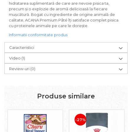
Igiena Iazuri
hidratarea suplimentară de care are nevoie pisica ta,
precum și o explozie de aromă delicioasă la fiecare
Conditioner apa iaz
mușcătură. Bogat cu ingrediente de origine animală de
Hrana pesti iazuri
calitate, ACANA Premium Pâté îți satisface complet pisica
Teste apa iaz
cu proteinele animale pe care le dorește.
Filtre iaz
Informatii conformitate produs
Pompe iaz
Incalzitor Iaz
Caracteristici
Accesorii iaz
Video
(1)
Cai
Toaletare cai
Review-uri
(0)
Casti echitatie
Accesorii cai
Produse similare
-27%