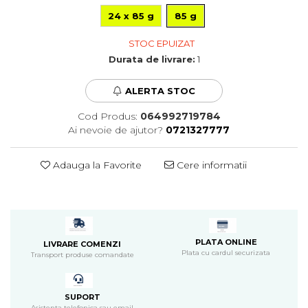
Pompa apa acvariu
24 x 85 g
85 g
Lampa pentru acvariu
STOC EPUIZAT
Neoane si LED-uri pentru acvarii
Durata de livrare:
1
Incalzitoare
Substrat acvariu
ALERTA STOC
Sisteme CO2
Sterilizator acvariu
Cod Produs:
064992719784
Racitoare
Ai nevoie de ajutor?
0721327777
Fertilizatori acvarii
Tratamente pesti acvariu
Adauga la Favorite
Cere informatii
Teste apa
Furtune si conectori acvarii
Curatare acvarii
Conditioneri apa acvariu
PLATA ONLINE
Medii filtrante
LIVRARE COMENZI
Plata cu cardul securizata
Transport produse comandate
Decoruri si plante artificiale
Accesorii acvarii
Piese de schimb
SUPORT
Asistenta telefonica sau email