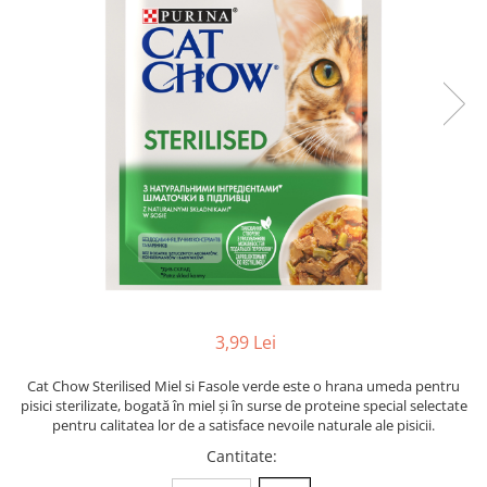
Racitoare
Custi transport /exterior/ expozitie
Masini de tuns caini
caini
Fertilizatori acvarii
Lesa caine
Accesorii masini tuns caini
Tratamente pesti acvariu
Zgarzi si hamuri caini
Toaletare
Teste apa
Jucarii caini
Igiena caini
Furtune si conectori acvarii
Botnita caine
Antiparazitare caini
Pisici
Curatare acvarii
Accesorii diverse caini
Hrana uscata pentru pisici
Conditioneri apa acvariu
Hrana umeda pentru pisici
Medii filtrante
Suplimente vitamino minerale
Decoruri si plante artificiale
pisici
Accesorii acvarii
Recompense pisici
Asternut pentru litiere
Piese de schimb
3,99 Lei
Litiere pentru pisici
Cat Chow Sterilised Miel si Fasole verde este o hrana umeda pentru
Toaletare pisici
pisici sterilizate, bogată în miel și în surse de proteine special selectate
Antiparazitare pisici
pentru calitatea lor de a satisface nevoile naturale ale pisicii.
Pesti
Cantitate
:
Hrana pesti acvariu