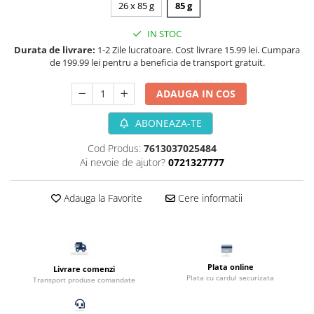
26 x 85 g
85 g
Filtru extern acvariu
Filtru intern acvariu
IN STOC
Durata de livrare:
1-2 Zile lucratoare. Cost livrare 15.99 lei. Cumpara
Pompe aer acvariu
de 199.99 lei pentru a beneficia de transport gratuit.
Pompa apa acvariu
Lampa pentru acvariu
ADAUGA IN COS
Neoane si LED-uri pentru acvarii
ABONEAZA-TE
Incalzitoare
Substrat acvariu
Cod Produs:
7613037025484
Sisteme CO2
Ai nevoie de ajutor?
0721327777
Sterilizator acvariu
Racitoare
Adauga la Favorite
Cere informatii
Fertilizatori acvarii
Tratamente pesti acvariu
Teste apa
Plata online
Furtune si conectori acvarii
Livrare comenzi
Plata cu cardul securizata
Transport produse comandate
Curatare acvarii
Conditioneri apa acvariu