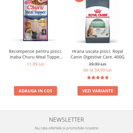
Recompense pentru pisici,
Hrana uscata pisici, Royal
Inaba Churu Meal Topper
Canin Digestive Care, 400G
Tuna with Salmon Recipe
11,99 Lei
39,99 Lei
de la 34,99 Lei
ADAUGA IN COS
VEZI VARIANTE
NEWSLETTER
Nu rata ofertele si promotiile noastre