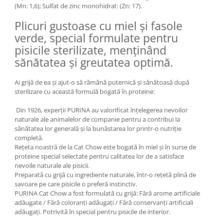
(Mn: 1,6); Sulfat de zinc monohidrat: (Zn: 17).
Lampi terarii
Plicuri gustoase cu miel și fasole
Suplimente vitamino minerale
reptile
verde, special formulate pentru
Accesorii diverse terarii
pisicile sterilizate, menținând
Iazuri
sănătatea și greutatea optimă.
Igiena Iazuri
Ai grijă de ea și ajut-o să rămână puternică și sănătoasă după
Conditioner apa iaz
sterilizare cu această formulă bogată în proteine:
Hrana pesti iazuri
Din 1926, experții PURINA au valorificat înțelegerea nevoilor
Teste apa iaz
naturale ale animalelor de companie pentru a contribui la
Filtre iaz
sănătatea lor generală și la bunăstarea lor printr-o nutriție
Pompe iaz
completă.
Rețeta noastră de la Cat Chow este bogată în miel și în surse de
Incalzitor Iaz
proteine special selectate pentru calitatea lor de a satisface
Accesorii iaz
nevoile naturale ale pisicii.
Preparată cu grijă cu ingrediente naturale, într-o rețetă plină de
Cai
savoare pe care pisicile o preferă instinctiv.
Toaletare cai
PURINA Cat Chow a fost formulată cu grijă: Fără arome artificiale
adăugate / Fără coloranți adăugați / Fără conservanți artificiali
Casti echitatie
adăugați. Potrivită în special pentru pisicile de interior.
Accesorii cai