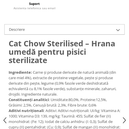
Medii filtrante
Suport
Asistenta telefonica sau email
Decoruri si plante artificiale
Accesorii acvarii
Piese de schimb
Descriere
Pasari
Cat Chow Sterilised – Hrana
Batoane
umedă pentru pisici
Colivii pentru pasari
sterilizate
Hrana pasari
Rozatoare
Ingrediente:
Carne și produse derivate de natură animală (din
Igiena rozatoare
care miel 4%), extracte de proteine vegetale, pește și produse
Hrana Rozatoare
derivate din pește, legume (0,9% fasole verde deshidratată
echivalentă cu 8,1% fasole verde), substanțe minerale, zaharuri,
Reptile
drojdii. Ingrediente naturale.
Hrana reptile
Constituenţi analitici
: Umiditate:80,0%, Proteine:12,5%,
Grăsimi: 2,5%, Cenușă brută: 2,3%, Fibre brute: 0,6%
Igiena reptile
Aditivi nutriţionali
: Aditivi: Aditivi nutriționali: UI/kg: Vitamina A:
Decoruri terarii
1000; Vitamina D3: 139, mg/kg: Taurină: 455; Sulfat de fier (II)
Incalzitoare si pompe terarii
monohidrat: (Fe: 12); Iodat de calciu anhidru: (I: 0,3); Sulfat de
cupru (II) pentahidrat: (Cu: 0,9); Sulfat de mangan (II) monohidrat:
Solutii iluminat terarii