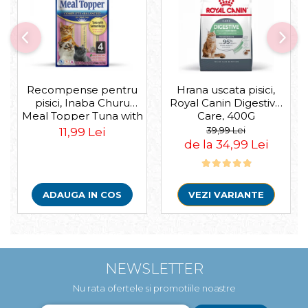
Recompense pentru
Hrana uscata pisici,
pisici, Inaba Churu
Royal Canin Digestive
Meal Topper Tuna with
Care, 400G
Salmon Recipe
39,99 Lei
11,99 Lei
de la 34,99 Lei
ADAUGA IN COS
VEZI VARIANTE
NEWSLETTER
Nu rata ofertele si promotiile noastre