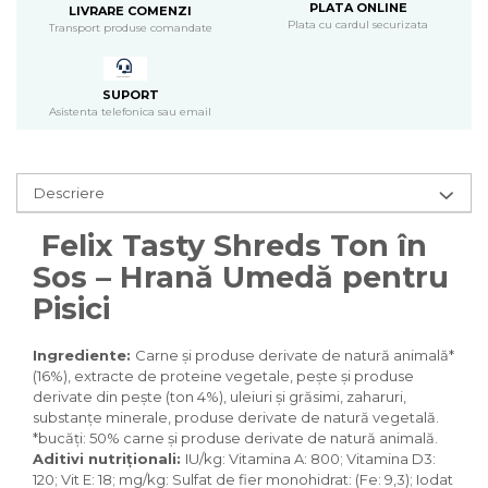
Pasari
PLATA ONLINE
LIVRARE COMENZI
Plata cu cardul securizata
Transport produse comandate
Batoane
Colivii pentru pasari
Hrana pasari
SUPORT
Asistenta telefonica sau email
Rozatoare
Igiena rozatoare
Hrana Rozatoare
Descriere
Reptile
Hrana reptile
Felix Tasty Shreds Ton în
Igiena reptile
Sos – Hrană Umedă pentru
Decoruri terarii
Pisici
Incalzitoare si pompe terarii
Solutii iluminat terarii
Ingrediente:
Carne și produse derivate de natură animală*
Lampi terarii
(16%), extracte de proteine vegetale, pește și produse
Suplimente vitamino minerale
derivate din pește (ton 4%), uleiuri și grăsimi, zaharuri,
reptile
substanțe minerale, produse derivate de natură vegetală.
Accesorii diverse terarii
*bucăți: 50% carne și produse derivate de natură animală.
Aditivi nutriționali:
IU/kg: Vitamina A: 800; Vitamina D3:
Iazuri
120; Vit E: 18; mg/kg: Sulfat de fier monohidrat: (Fe: 9,3); Iodat