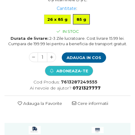
Pompa apa acvariu
Cantitate
:
Lampa pentru acvariu
26 x 85 g
85 g
Neoane si LED-uri pentru acvarii
Incalzitoare
IN STOC
Substrat acvariu
Durata de livrare:
2-3 Zile lucratoare. Cost livrare 15.99 lei.
Sisteme CO2
Cumpara de 199.99 lei pentru a beneficia de transport gratuit.
Sterilizator acvariu
Racitoare
ADAUGA IN COS
Fertilizatori acvarii
Tratamente pesti acvariu
ABONEAZA-TE
Teste apa
Cod Produs:
7613287249555
Furtune si conectori acvarii
Ai nevoie de ajutor?
0721327777
Curatare acvarii
Conditioneri apa acvariu
Adauga la Favorite
Cere informatii
Medii filtrante
Decoruri si plante artificiale
Accesorii acvarii
Piese de schimb