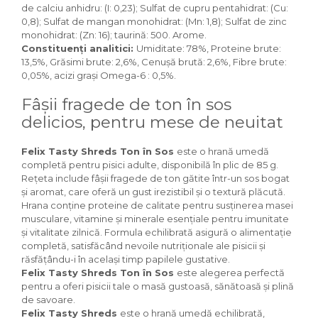
Igiena Iazuri
de calciu anhidru: (I: 0,23); Sulfat de cupru pentahidrat: (Cu:
0,8); Sulfat de mangan monohidrat: (Mn: 1,8); Sulfat de zinc
Conditioner apa iaz
monohidrat: (Zn: 16); taurină: 500. Arome.
Hrana pesti iazuri
Constituenți analitici:
Umiditate: 78%, Proteine brute:
Teste apa iaz
13,5%, Grăsimi brute: 2,6%, Cenușă brută: 2,6%, Fibre brute:
Filtre iaz
0,05%, acizi grași Omega-6 : 0,5%.
Pompe iaz
Fâșii fragede de ton în sos
Incalzitor Iaz
delicios, pentru mese de neuitat
Accesorii iaz
Cai
Felix Tasty Shreds Ton în Sos
este o hrană umedă
Toaletare cai
completă pentru pisici adulte, disponibilă în plic de 85 g.
Rețeta include fâșii fragede de ton gătite într-un sos bogat
Casti echitatie
și aromat, care oferă un gust irezistibil și o textură plăcută.
Accesorii cai
Hrana conține proteine de calitate pentru susținerea masei
musculare, vitamine și minerale esențiale pentru imunitate
și vitalitate zilnică. Formula echilibrată asigură o alimentație
completă, satisfăcând nevoile nutriționale ale pisicii și
răsfățându-i în același timp papilele gustative.
Felix Tasty Shreds Ton în Sos
este alegerea perfectă
pentru a oferi pisicii tale o masă gustoasă, sănătoasă și plină
de savoare.
Felix Tasty Shreds
este o hrană umedă echilibrată,