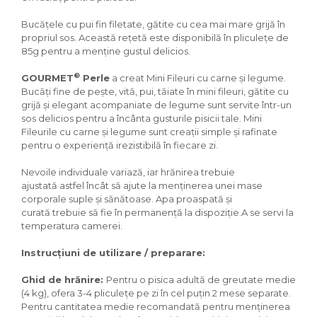
Igiena Iazuri
Conditioner apa iaz
Bucăţele cu pui fin filetate, gătite cu cea mai mare grijă în
propriul sos. Această reţetă este disponibilă în pliculeţe de
Hrana pesti iazuri
85g pentru a menţine gustul delicios.
Teste apa iaz
Filtre iaz
®
GOURMET
Perle
a creat Mini Fileuri cu carne și legume.
Pompe iaz
Bucăți fine de pește, vită, pui, tăiate în mini fileuri, gătite cu
grijă și elegant acompaniate de legume sunt servite într-un
Incalzitor Iaz
sos delicios pentru a încânta gusturile pisicii tale. Mini
Accesorii iaz
Fileurile cu carne și legume sunt creații simple și rafinate
Cai
pentru o experiență irezistibilă în fiecare zi.
Toaletare cai
Nevoile individuale variază, iar hrănirea trebuie
Casti echitatie
ajustată astfel încât să ajute la menținerea unei mase
Accesorii cai
corporale suple și sănătoase. Apa proaspată și
curată trebuie să fie în permanență la dispoziție.A se servi la
temperatura camerei.
Instrucțiuni de utilizare / preparare:
Ghid de hrănire:
Pentru o pisica adultă de greutate medie
(4 kg), ofera 3-4 pliculețe pe zi în cel puțin 2 mese separate.
Pentru cantitatea medie recomandată pentru menținerea