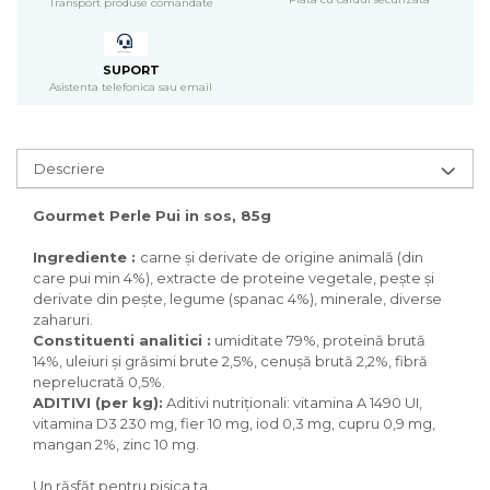
Pasari
Transport produse comandate
Batoane
Colivii pentru pasari
SUPORT
Hrana pasari
Asistenta telefonica sau email
Rozatoare
Igiena rozatoare
Descriere
Hrana Rozatoare
Reptile
Gourmet Perle Pui in sos, 85g
Hrana reptile
Ingrediente :
carne şi derivate de origine animală (din
Igiena reptile
care pui min 4%), extracte de proteine vegetale, peşte şi
Decoruri terarii
derivate din peşte, legume (spanac 4%), minerale, diverse
Incalzitoare si pompe terarii
zaharuri.
Solutii iluminat terarii
Constituenti analitici :
umiditate 79%, proteină brută
14%, uleiuri şi grăsimi brute 2,5%, cenuşă brută 2,2%, fibră
Lampi terarii
neprelucrată 0,5%.
Suplimente vitamino minerale
ADITIVI (per kg):
Aditivi nutriţionali: vitamina A 1490 UI,
reptile
vitamina D3 230 mg, fier 10 mg, iod 0,3 mg, cupru 0,9 mg,
Accesorii diverse terarii
mangan 2%, zinc 10 mg.
Iazuri
Un răsfăţ pentru pisica ta.