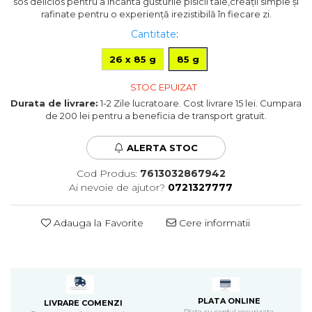
sos delicios pentru a încânta gusturile pisicii tale,creații simple și
Pompa apa acvariu
rafinate pentru o experiență irezistibilă în fiecare zi.
Lampa pentru acvariu
Cantitate
:
Neoane si LED-uri pentru acvarii
26 x 85 g
85 g
Incalzitoare
Substrat acvariu
STOC EPUIZAT
Sisteme CO2
Durata de livrare:
1-2 Zile lucratoare. Cost livrare 15 lei. Cumpara
Sterilizator acvariu
de 200 lei pentru a beneficia de transport gratuit.
Racitoare
Fertilizatori acvarii
ALERTA STOC
Tratamente pesti acvariu
Cod Produs:
7613032867942
Teste apa
Ai nevoie de ajutor?
0721327777
Furtune si conectori acvarii
Curatare acvarii
Adauga la Favorite
Cere informatii
Conditioneri apa acvariu
Medii filtrante
Decoruri si plante artificiale
Accesorii acvarii
Piese de schimb
PLATA ONLINE
LIVRARE COMENZI
Plata cu cardul securizata