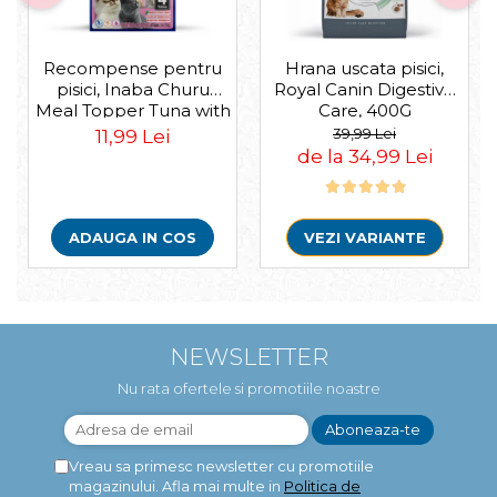
Recompense pentru
Hrana uscata pisici,
pisici, Inaba Churu
Royal Canin Digestive
Meal Topper Tuna with
Care, 400G
Salmon Recipe
39,99 Lei
11,99 Lei
de la 34,99 Lei
ADAUGA IN COS
VEZI VARIANTE
NEWSLETTER
Nu rata ofertele si promotiile noastre
Vreau sa primesc newsletter cu promotiile
magazinului. Afla mai multe in
Politica de