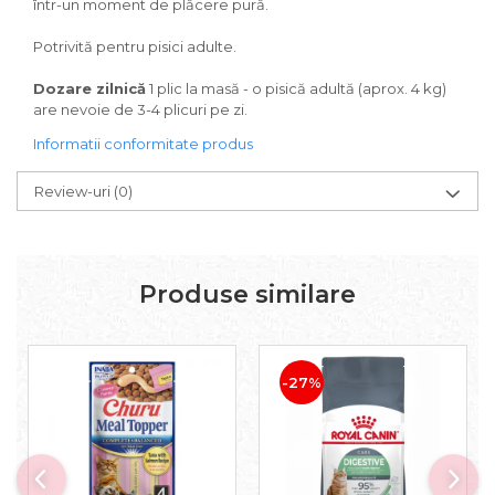
într-un moment de plăcere pură.
Igiena Iazuri
Conditioner apa iaz
Potrivită pentru pisici adulte.
Hrana pesti iazuri
Dozare zilnică
1 plic la masă - o pisică adultă (aprox. 4 kg)
Teste apa iaz
are nevoie de 3-4 plicuri pe zi.
Filtre iaz
Pompe iaz
Informatii conformitate produs
Incalzitor Iaz
Review-uri
(0)
Accesorii iaz
Cai
Toaletare cai
Casti echitatie
Produse similare
Accesorii cai
-27%