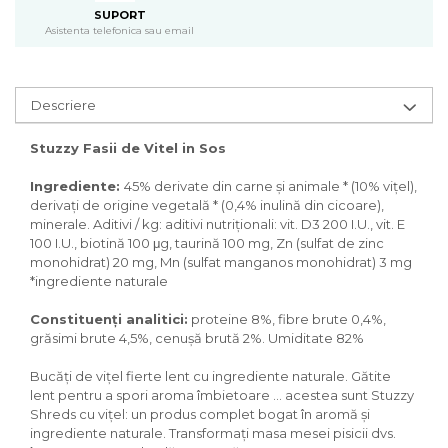
Pasari
SUPORT
Asistenta telefonica sau email
Batoane
Colivii pentru pasari
Hrana pasari
Descriere
Rozatoare
Igiena rozatoare
Stuzzy Fasii de Vitel in Sos
Hrana Rozatoare
Reptile
Ingrediente:
45% derivate din carne și animale * (10% vițel),
derivați de origine vegetală * (0,4% inulină din cicoare),
Hrana reptile
minerale. Aditivi / kg: aditivi nutriționali: vit. D3 200 I.U., vit. E
Igiena reptile
100 I.U., biotină 100 μg, taurină 100 mg, Zn (sulfat de zinc
monohidrat) 20 mg, Mn (sulfat manganos monohidrat) 3 mg
Decoruri terarii
*ingrediente naturale
Incalzitoare si pompe terarii
Solutii iluminat terarii
Constituenți analitici:
proteine 8%, fibre brute 0,4%,
Lampi terarii
grăsimi brute 4,5%, cenușă brută 2%. Umiditate 82%
Suplimente vitamino minerale
Bucăți de vițel fierte lent cu ingrediente naturale. Gătite
reptile
lent pentru a spori aroma îmbietoare ... acestea sunt Stuzzy
Accesorii diverse terarii
Shreds cu vițel: un produs complet bogat în aromă și
Iazuri
ingrediente naturale. Transformați masa mesei pisicii dvs.