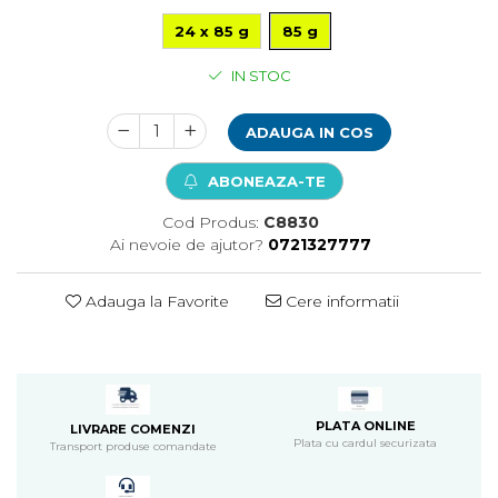
Pompa apa acvariu
24 x 85 g
85 g
Lampa pentru acvariu
Neoane si LED-uri pentru acvarii
IN STOC
Incalzitoare
Substrat acvariu
ADAUGA IN COS
Sisteme CO2
Sterilizator acvariu
ABONEAZA-TE
Racitoare
Cod Produs:
C8830
Fertilizatori acvarii
Ai nevoie de ajutor?
0721327777
Tratamente pesti acvariu
Teste apa
Adauga la Favorite
Cere informatii
Furtune si conectori acvarii
Curatare acvarii
Conditioneri apa acvariu
Medii filtrante
Decoruri si plante artificiale
PLATA ONLINE
LIVRARE COMENZI
Plata cu cardul securizata
Accesorii acvarii
Transport produse comandate
Piese de schimb