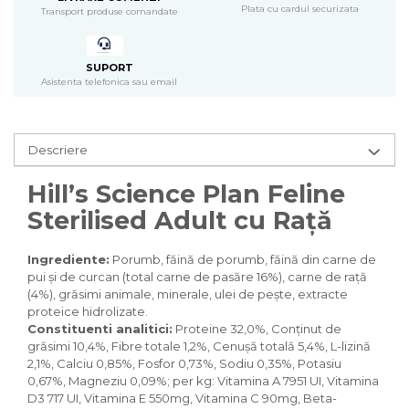
Pasari
Plata cu cardul securizata
Transport produse comandate
Batoane
Colivii pentru pasari
SUPORT
Hrana pasari
Asistenta telefonica sau email
Rozatoare
Igiena rozatoare
Hrana Rozatoare
Descriere
Reptile
Hill’s Science Plan Feline
Hrana reptile
Sterilised Adult cu Rață
Igiena reptile
Decoruri terarii
Ingrediente:
Porumb, făină de porumb, făină din carne de
Incalzitoare si pompe terarii
pui şi de curcan (total carne de pasăre 16%), carne de raţă
Solutii iluminat terarii
(4%), grăsimi animale, minerale, ulei de peşte, extracte
Lampi terarii
proteice hidrolizate.
Suplimente vitamino minerale
Constituenti analitici:
Proteine 32,0%, Conținut de
reptile
grăsimi 10,4%, Fibre totale 1,2%, Cenuşă totală 5,4%, L-lizină
2,1%, Calciu 0,85%, Fosfor 0,73%, Sodiu 0,35%, Potasiu
Accesorii diverse terarii
0,67%, Magneziu 0,09%; per kg: Vitamina A 7951 UI, Vitamina
Iazuri
D3 717 UI, Vitamina E 550mg, Vitamina C 90mg, Beta-