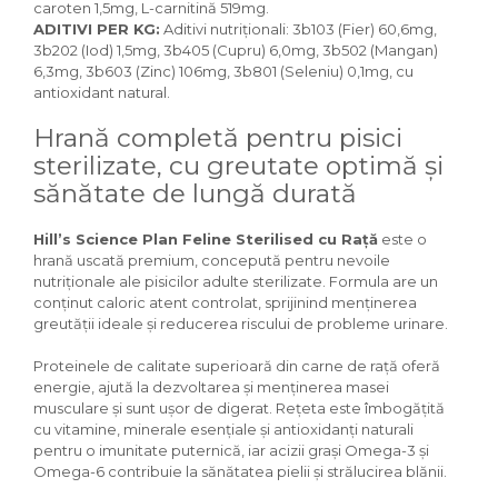
caroten 1,5mg, L-carnitină 519mg.
Igiena Iazuri
ADITIVI PER KG:
Aditivi nutriţionali: 3b103 (Fier) 60,6mg,
Conditioner apa iaz
3b202 (Iod) 1,5mg, 3b405 (Cupru) 6,0mg, 3b502 (Mangan)
Hrana pesti iazuri
6,3mg, 3b603 (Zinc) 106mg, 3b801 (Seleniu) 0,1mg, cu
Teste apa iaz
antioxidant natural.
Filtre iaz
Hrană completă pentru pisici
Pompe iaz
sterilizate, cu greutate optimă și
Incalzitor Iaz
sănătate de lungă durată
Accesorii iaz
Cai
Hill’s Science Plan Feline Sterilised cu Rață
este o
Toaletare cai
hrană uscată premium, concepută pentru nevoile
nutriționale ale pisicilor adulte sterilizate. Formula are un
Casti echitatie
conținut caloric atent controlat, sprijinind menținerea
Accesorii cai
greutății ideale și reducerea riscului de probleme urinare.
Proteinele de calitate superioară din carne de rață oferă
energie, ajută la dezvoltarea și menținerea masei
musculare și sunt ușor de digerat. Rețeta este îmbogățită
cu vitamine, minerale esențiale și antioxidanți naturali
pentru o imunitate puternică, iar acizii grași Omega-3 și
Omega-6 contribuie la sănătatea pielii și strălucirea blănii.