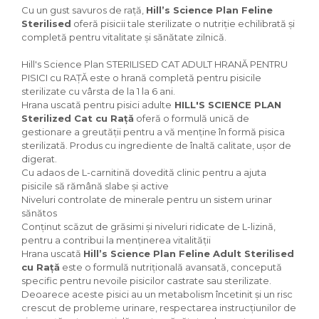
Cu un gust savuros de rață,
Hill’s Science Plan Feline
Sterilised
oferă pisicii tale sterilizate o nutriție echilibrată și
completă pentru vitalitate și sănătate zilnică.
Hill's Science Plan STERILISED CAT ADULT HRANĂ PENTRU
PISICI cu RAȚĂ este o hrană completă pentru pisicile
sterilizate cu vârsta de la 1 la 6 ani.
Hrana uscată pentru pisici adulte
HILL'S SCIENCE PLAN
Sterilized Cat cu Rață
oferă o formulă unică de
gestionare a greutăţii pentru a vă menţine în formă pisica
sterilizată. Produs cu ingrediente de înaltă calitate, uşor de
digerat.
Cu adaos de L-carnitină dovedită clinic pentru a ajuta
pisicile să rămână slabe şi active
Niveluri controlate de minerale pentru un sistem urinar
sănătos
Conţinut scăzut de grăsimi şi niveluri ridicate de L-lizină,
pentru a contribui la menţinerea vitalităţii
Hrana uscată
Hill’s Science Plan Feline Adult Sterilised
cu Rață
este o formulă nutrițională avansată,
concepută
specific pentru nevoile pisicilor castrate sau sterilizate.
Deoarece aceste pisici au un metabolism încetinit și un risc
crescut de probleme urinare, respectarea instrucțiunilor de