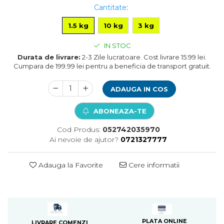
Cantitate
:
Pompa apa acvariu
Lampa pentru acvariu
1.5 kg
10 kg
3 kg
Neoane si LED-uri pentru acvarii
Incalzitoare
IN STOC
Durata de livrare:
2-3 Zile lucratoare. Cost livrare 15.99 lei.
Substrat acvariu
Cumpara de 199.99 lei pentru a beneficia de transport gratuit.
Sisteme CO2
Sterilizator acvariu
ADAUGA IN COS
Racitoare
Fertilizatori acvarii
ABONEAZA-TE
Tratamente pesti acvariu
Cod Produs:
052742035970
Teste apa
Ai nevoie de ajutor?
0721327777
Furtune si conectori acvarii
Curatare acvarii
Adauga la Favorite
Cere informatii
Conditioneri apa acvariu
Medii filtrante
Decoruri si plante artificiale
Accesorii acvarii
Piese de schimb
PLATA ONLINE
LIVRARE COMENZI