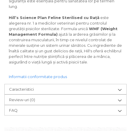
siguranță este esențială pentru sănătatea lor pe termen
lung.
Hill’s Science Plan Feline Sterilised cu Rață
este
alegerea nr. 1 a medicilor veterinari pentru controlul
greutății pisicilor sterilizate. Formula unică
WMF (Weight
Management Formula)
ajută la arderea grăsimilor și la
construirea musculaturii, în timp ce nivelul controlat de
minerale susține un sistem urinar sănătos. Cu ingrediente de
înaltă calitate și un gust delicios de rață, Hill's oferă echilibrul
perfect între nutriție științifică și plăcerea de a mânca,
asigurând o viață lungă și activă pisicii tale.
Informatii conformitate produs
Caracteristici
Review-uri
(0)
FAQ