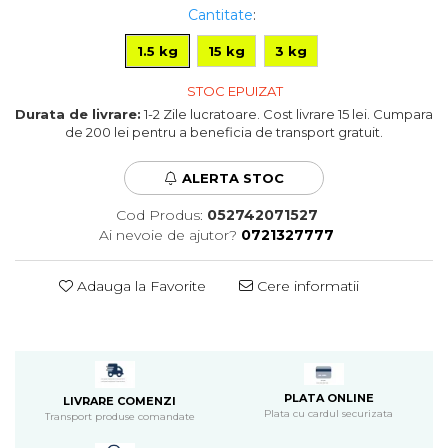
Cantitate
:
Pompa apa acvariu
Lampa pentru acvariu
1.5 kg
15 kg
3 kg
Neoane si LED-uri pentru acvarii
Incalzitoare
STOC EPUIZAT
Durata de livrare:
1-2 Zile lucratoare. Cost livrare 15 lei. Cumpara
Substrat acvariu
de 200 lei pentru a beneficia de transport gratuit.
Sisteme CO2
Sterilizator acvariu
ALERTA STOC
Racitoare
Fertilizatori acvarii
Cod Produs:
052742071527
Ai nevoie de ajutor?
0721327777
Tratamente pesti acvariu
Teste apa
Furtune si conectori acvarii
Adauga la Favorite
Cere informatii
Curatare acvarii
Conditioneri apa acvariu
Medii filtrante
Decoruri si plante artificiale
PLATA ONLINE
LIVRARE COMENZI
Accesorii acvarii
Plata cu cardul securizata
Transport produse comandate
Piese de schimb