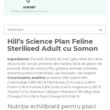
Pasari
SUPORT
Batoane
Asistenta telefonica sau email
Colivii pentru pasari
Hrana pasari
Rozatoare
Descriere
Igiena rozatoare
Hill’s Science Plan Feline
Hrana Rozatoare
Reptile
Sterilised Adult cu Somon
Hrana reptile
Igiena reptile
Ingrediente:
Porumb, brizură de orez, grâu, făină din carne
de pui și de curcan, proteine din mazăre, făină de gluten de
Decoruri terarii
porumb, făină de somon (5%), grăsime animală, minerale,
Incalzitoare si pompe terarii
extracte proteice hidrolizate, ulei de pește, ulei vegetal.
Solutii iluminat terarii
Constituenti analitici:
proteine ​​35% Grasimi 18%
Carbohidrați / NFE 38,1 % Fibră brută 2,3 % Calciu 0,98 %
Lampi terarii
Fosfor 0,78 % Potasiu 0,8% Sodiu 0,45 % magneziu 0,087 %
Suplimente vitamino minerale
Taurină 0,3 % Vitamina C 118 ppm Vitamina E 551 UI/kg Total
reptile
Omega-3 FA 0,56 % Total Omega-6 FA 3,62 %
Accesorii diverse terarii
Iazuri
Nutriție echilibrată pentru pisici