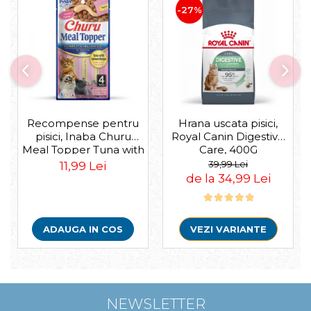
-27%
Recompense pentru
Hrana uscata pisici,
pisici, Inaba Churu
Royal Canin Digestive
Meal Topper Tuna with
Care, 400G
Salmon Recipe
39,99 Lei
11,99 Lei
de la 34,99 Lei
ADAUGA IN COS
VEZI VARIANTE
NEWSLETTER