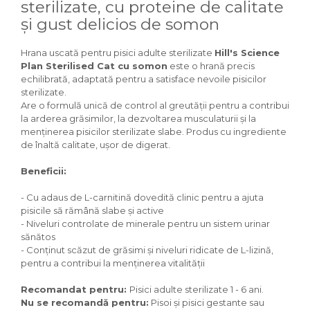
sterilizate, cu proteine de calitate
Igiena Iazuri
și gust delicios de somon
Conditioner apa iaz
Hrana pesti iazuri
Hrana uscată pentru pisici adulte sterilizate
Hill's Science
Teste apa iaz
Plan Sterilised Cat cu somon
este o hrană precis
Filtre iaz
echilibrată, adaptată pentru a satisface nevoile pisicilor
Pompe iaz
sterilizate.
Are o formulă unică de control al greutății pentru a contribui
Incalzitor Iaz
la arderea grăsimilor, la dezvoltarea musculaturii și la
Accesorii iaz
menținerea pisicilor sterilizate slabe. Produs cu ingrediente
Cai
de înaltă calitate, uşor de digerat.
Toaletare cai
Beneficii:
Casti echitatie
Accesorii cai
- Cu adaus de L-carnitină dovedită clinic pentru a ajuta
pisicile să rămână slabe și active
- Niveluri controlate de minerale pentru un sistem urinar
sănătos
- Conţinut scăzut de grăsimi şi niveluri ridicate de L-lizină,
pentru a contribui la menţinerea vitalităţii
Recomandat pentru:
Pisici adulte sterilizate 1 - 6 ani.
Nu se recomandă pentru:
Pisoi şi pisici gestante sau