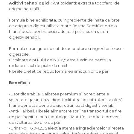
Igiena Iazuri
Aditivi tehnologici :
Antioxidanti: extracte tocoferol de
origine naturală.
Conditioner apa iaz
Hrana pesti iazuri
Formula bine echilibrata, cu ingrediente de inalta calitate
Teste apa iaz
ce asigura o digestibilitate mare. Josera SensiCat este o
Filtre iaz
hrana ideala pentru pisici adulte si pisici cu un sistem
digestiv sensibil.
Pompe iaz
Incalzitor Iaz
Formula cu un grad ridicat de acceptare si ingrediente usor
Accesorii iaz
digerabile .
O valoare a pH-ului de 6,0-6,5 este sustinuta pentru a
Cai
reduce riscul de piatre la rinichi.
Toaletare cai
Fibrele dietetice reduc formarea smocurilor de păr
Casti echitatie
Beneficii :
Accesorii cai
-Usor digerabila. Calitatea premium si ingredientele
selectate garanteaza digestibilitatea ridicata. Acesta oferă
hrana perfecta pentru pisici, cu un tract digestiv sensibil.
-Anti-Hairball. Fibrele alimentare sprijina transportul de fire
de par inghitite prin tubul digestiv. Astfel se poate preveni
dezvoltarea de bile de păr.
-Urinar-pH 6,0-6,5. Selectia atentă a ingredientelor si reteta
speciala asigura un raport calciu-fosfor perfect si un nivel