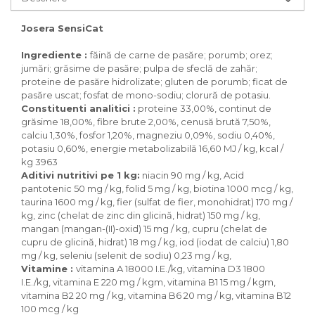
Pasari
Batoane
Josera SensiCat
Colivii pentru pasari
Ingrediente :
făină de carne
de pasăre
;
porumb
;
orez
;
Hrana pasari
jumări
;
grăsime de pasăre
;
pulpa de
sfeclă de zahăr
;
Rozatoare
proteine
de pasăre
hidrolizate
;
gluten de porumb
;
ficat de
pasăre
uscat
;
fosfat de
mono
-
sodiu
;
clorură de potasiu
.
Igiena rozatoare
Constituenti analitici :
proteine 33,00%, continut de
Hrana Rozatoare
grăsime 18,00%, fibre brute 2,00%, cenusă brută 7,50%,
Reptile
calciu 1,30%, fosfor 1,20%, magneziu 0,09%, sodiu 0,40%,
potasiu 0,60%, energie metabolizabilă 16,60 MJ / kg, kcal /
Hrana reptile
kg 3963
Igiena reptile
Aditivi nutritivi pe 1 kg:
niacin 90 mg / kg, Acid
Decoruri terarii
pantotenic 50 mg / kg, folid 5 mg / kg, biotina 1000 mcg / kg,
taurina 1600 mg / kg, fier (sulfat de fier, monohidrat) 170 mg /
Incalzitoare si pompe terarii
kg, zinc (chelat de zinc din glicină, hidrat) 150 mg / kg,
Solutii iluminat terarii
mangan (mangan-(II)-oxid) 15 mg / kg, cupru (chelat de
Lampi terarii
cupru de glicină, hidrat) 18 mg / kg, iod (iodat de calciu) 1,80
Suplimente vitamino minerale
mg / kg, seleniu (selenit de sodiu) 0,23 mg / kg,
reptile
Vitamine :
vitamina A 18000 I.E./kg, vitamina D3 1800
I.E./kg, vitamina E 220 mg / kgm, vitamina B1 15 mg / kgm,
Accesorii diverse terarii
vitamina B2 20 mg / kg, vitamina B6 20 mg / kg, vitamina B12
Iazuri
100 mcg / kg