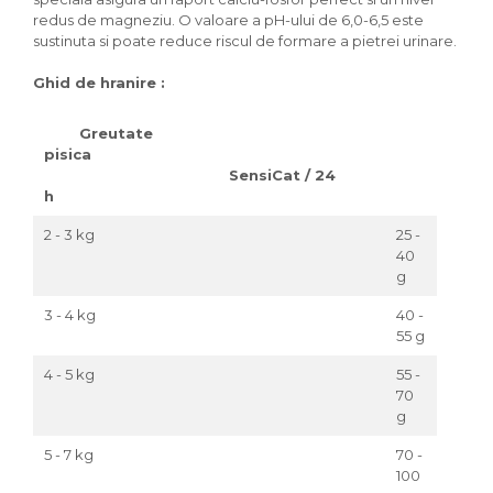
redus de magneziu. O valoare a pH-ului de 6,0-6,5 este
sustinuta si poate reduce riscul de formare a pietrei urinare.
Ghid de hranire :
Greutate
pisica
SensiCat / 24
h
2 - 3 kg
25 -
40
g
3 - 4 kg
40 -
55 g
4 - 5 kg
55 -
70
g
5 - 7 kg
70 -
100