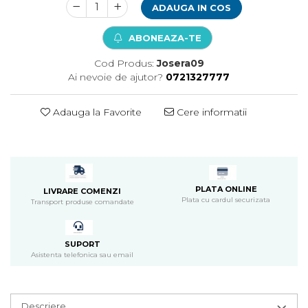
ADAUGA IN COS
Pompa apa acvariu
Lampa pentru acvariu
ABONEAZA-TE
Neoane si LED-uri pentru acvarii
Incalzitoare
Cod Produs:
Josera09
Ai nevoie de ajutor?
0721327777
Substrat acvariu
Sisteme CO2
Adauga la Favorite
Cere informatii
Sterilizator acvariu
Racitoare
Fertilizatori acvarii
Tratamente pesti acvariu
Teste apa
PLATA ONLINE
LIVRARE COMENZI
Furtune si conectori acvarii
Plata cu cardul securizata
Transport produse comandate
Curatare acvarii
Conditioneri apa acvariu
Medii filtrante
SUPORT
Asistenta telefonica sau email
Decoruri si plante artificiale
Accesorii acvarii
Piese de schimb
Descriere