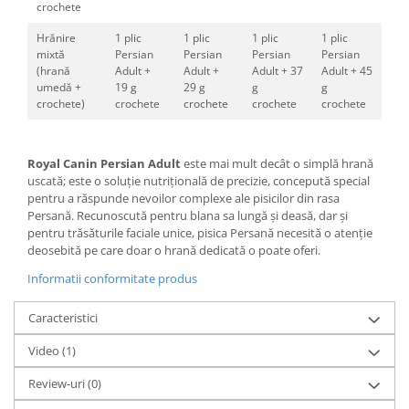
crochete
Hrănire
1 plic
1 plic
1 plic
1 plic
mixtă
Persian
Persian
Persian
Persian
(hrană
Adult +
Adult +
Adult + 37
Adult + 45
umedă +
19 g
29 g
g
g
crochete)
crochete
crochete
crochete
crochete
Royal Canin Persian Adult
este mai mult decât o simplă hrană
uscată; este o soluție nutrițională de precizie, concepută special
pentru a răspunde nevoilor complexe ale pisicilor din rasa
Persană. Recunoscută pentru blana sa lungă și deasă, dar și
pentru trăsăturile faciale unice, pisica Persană necesită o atenție
deosebită pe care doar o hrană dedicată o poate oferi.
Informatii conformitate produs
Caracteristici
Video
(1)
Review-uri
(0)