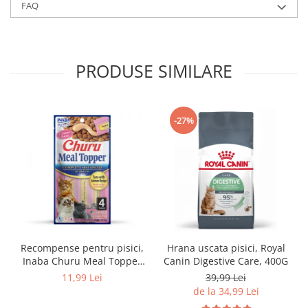
FAQ
PRODUSE SIMILARE
-27%
Recompense pentru pisici,
Hrana uscata pisici, Royal
Inaba Churu Meal Topper
Canin Digestive Care, 400G
Tuna with Salmon Recipe
11,99 Lei
39,99 Lei
de la 34,99 Lei