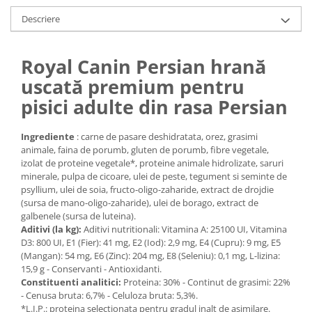
Medii filtrante
Descriere
Decoruri si plante artificiale
Accesorii acvarii
Royal Canin Persian hrană
Piese de schimb
uscată premium pentru
Pasari
pisici adulte din rasa Persian
Batoane
Colivii pentru pasari
Ingrediente
: carne de pasare deshidratata, orez, grasimi
Hrana pasari
animale, faina de porumb, gluten de porumb, fibre vegetale,
Rozatoare
izolat de proteine vegetale*, proteine animale hidrolizate, saruri
minerale, pulpa de cicoare, ulei de peste, tegument si seminte de
Igiena rozatoare
psyllium, ulei de soia, fructo-oligo-zaharide, extract de drojdie
Hrana Rozatoare
(sursa de mano-oligo-zaharide), ulei de borago, extract de
galbenele (sursa de luteina).
Reptile
Aditivi (la kg):
Aditivi nutritionali: Vitamina A: 25100 UI, Vitamina
Hrana reptile
D3: 800 UI, E1 (Fier): 41 mg, E2 (Iod): 2,9 mg, E4 (Cupru): 9 mg, E5
(Mangan): 54 mg, E6 (Zinc): 204 mg, E8 (Seleniu): 0,1 mg, L-lizina:
Igiena reptile
15,9 g - Conservanti - Antioxidanti.
Decoruri terarii
Constituenti analitici:
Proteina: 30% - Continut de grasimi: 22%
Incalzitoare si pompe terarii
- Cenusa bruta: 6,7% - Celuloza bruta: 5,3%.
*L.I.P.: proteina selectionata pentru gradul inalt de asimilare.
Solutii iluminat terarii