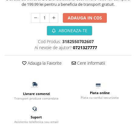
de 199.99 lei pentru a beneficia de transport gratuit.
Filtru extern acvariu
Filtru intern acvariu
ADAUGA IN COS
Pompe aer acvariu
Pompa apa acvariu
ABONEAZA-TE
Lampa pentru acvariu
Cod Produs:
3182550702607
Neoane si LED-uri pentru acvarii
Ai nevoie de ajutor?
0721327777
Incalzitoare
Substrat acvariu
Adauga la Favorite
Cere informatii
Sisteme CO2
Sterilizator acvariu
Racitoare
Fertilizatori acvarii
Plata online
Livrare comenzi
Plata cu cardul securizata
Transport produse comandate
Tratamente pesti acvariu
Teste apa
Furtune si conectori acvarii
Suport
Asistenta telefonica sau email
Curatare acvarii
Conditioneri apa acvariu