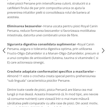
robei pisicii Persane prin intensificarea culorii, stralucirii si a
catifelarii firului de par prin compozitia unica ce ajuta la
prevenirea iritatiilor pielii si consolideaza rolul de bariera al
acesteia.
Eliminarea bezoarelor-
Hrana uscata pentru pisici Royal Canin
Persana, reduce formarea bezoarelor si favorizeaza motilitatea
intestinala, datorita unei combinatii unice de fibre.
Siguranta digestiva consolidata suplimentar -
Royal Canin
Persana, asigura o toleranta digestiva optima, prin utilizarea
Fructo-Oligo-Zaharidelor si a Manan-Oligo-Zaharidelor, precum si
a unui complex de antioxidanti (luteina, taurina si vitaminele C si
E) care actioneaza sinergic.
Crochete adaptate conformatiei specifice a maxilarelor -
Almond 11 este o crocheta creata special pentru prehensiunea
"sub linguala" caracteristica pisicilor Persane.
Dintre toate rasele de pisici, pisica Persană are blana cea mai
lungă și mai deasă. Aceasta înseamnă că, în mod tipic, are nevoie
să consume nutrienți care vizează într-o mai mare măsură
sănătatea pielii comparativ cu alte rase de pisici. Din acest motiv,