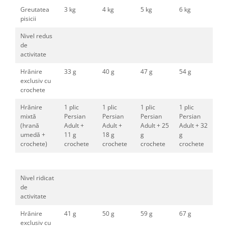
Greutatea
3 kg
4 kg
5 kg
6 kg
pisicii
Nivel redus
de
activitate
Hrănire
33 g
40 g
47 g
54 g
exclusiv cu
crochete
Hrănire
1 plic
1 plic
1 plic
1 plic
mixtă
Persian
Persian
Persian
Persian
(hrană
Adult +
Adult +
Adult + 25
Adult + 32
umedă +
11 g
18 g
g
g
crochete)
crochete
crochete
crochete
crochete
Nivel ridicat
de
activitate
Hrănire
41 g
50 g
59 g
67 g
exclusiv cu