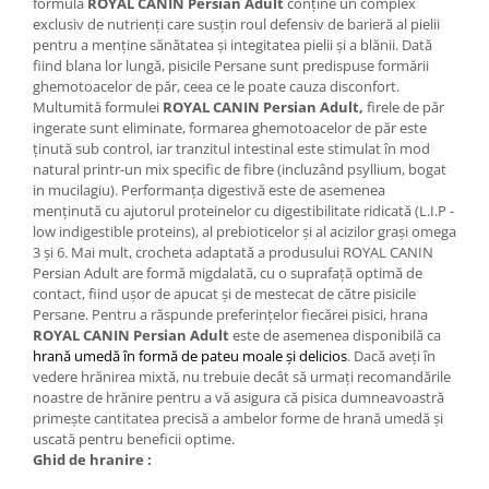
formula
ROYAL CANIN Persian Adult
conține un complex
exclusiv de nutrienți care susțin roul defensiv de barieră al pielii
pentru a menține sănătatea și integitatea pielii și a blănii. Dată
fiind blana lor lungă, pisicile Persane sunt predispuse formării
ghemotoacelor de păr, ceea ce le poate cauza disconfort.
Multumită formulei
ROYAL CANIN Persian Adult,
firele de păr
ingerate sunt eliminate, formarea ghemotoacelor de păr este
ținută sub control, iar tranzitul intestinal este stimulat în mod
natural printr-un mix specific de fibre (incluzând psyllium, bogat
in mucilagiu). Performanța digestivă este de asemenea
menținută cu ajutorul proteinelor cu digestibilitate ridicată (L.I.P -
low indigestible proteins), al prebioticelor și al acizilor grași omega
3 și 6. Mai mult, crocheta adaptată a produsului ROYAL CANIN
Persian Adult are formă migdalată, cu o suprafață optimă de
contact, fiind ușor de apucat și de mestecat de către pisicile
Persane. Pentru a răspunde preferințelor fiecărei pisici, hrana
ROYAL CANIN Persian Adult
este de asemenea disponibilă ca
hrană umedă în formă de pateu moale și delicios
. Dacă aveți în
vedere hrănirea mixtă, nu trebuie decât să urmați recomandările
noastre de hrănire pentru a vă asigura că pisica dumneavoastră
primește cantitatea precisă a ambelor forme de hrană umedă și
uscată pentru beneficii optime.
Ghid de hranire :