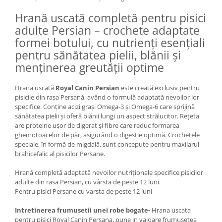
Lampi terarii
Hrană uscată completă pentru pisici
Suplimente vitamino minerale
adulte Persian – crochete adaptate
reptile
formei botului, cu nutrienți esențiali
Accesorii diverse terarii
pentru sănătatea pielii, blănii și
Iazuri
menținerea greutății optime
Igiena Iazuri
Hrana uscată
Royal Canin Persian
este creată exclusiv pentru
Conditioner apa iaz
pisicile din rasa Persană, având o formulă adaptată nevoilor lor
Hrana pesti iazuri
specifice. Conține acizi grași Omega-3 și Omega-6 care sprijină
Teste apa iaz
sănătatea pielii și oferă blănii lungi un aspect strălucitor. Rețeta
are proteine ușor de digerat și fibre care reduc formarea
Filtre iaz
ghemotoacelor de păr, asigurând o digestie optimă. Crochetele
Pompe iaz
speciale, în formă de migdală, sunt concepute pentru maxilarul
Incalzitor Iaz
brahicefalic al pisicilor Persane.
Accesorii iaz
Hrană completă adaptată nevoilor nutriționale specifice pisicilor
Cai
adulte din rasa Persian, cu vârsta de peste 12 luni.
Pentru pisici Persane cu varsta de peste 12 luni
Toaletare cai
Casti echitatie
Intretinerea frumusetii unei robe bogate-
Hrana uscata
pentru pisici Royal Canin Persana, pune in valoare frumusetea
Accesorii cai